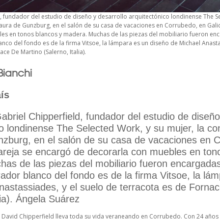
, fundador del estudio de diseño y desarrollo arquitectónico londinense The Se
aura de Gunzburg, en el salón de su casa de vacaciones en Corrubedo, en Galic
es en tonos blancos y madera. Muchas de las piezas del mobiliario fueron enc
anco del fondo es de la firma Vitsoe, la lámpara es un diseño de Michael Anasta
ce De Martino (Salerno, Italia).
Bianchi
ís
abriel Chipperfield, fundador del estudio de diseño
o londinense The Selected Work, y su mujer, la co
zburg, en el salón de su casa de vacaciones en 
pareja se encargó de decorarla con muebles en ton
as de las piezas del mobiliario fueron encargadas 
ador blanco del fondo es de la firma Vitsoe, la lá
nastassiades, y el suelo de terracota es de Forna
lia). Ángela Suárez
to David Chipperfield lleva toda su vida veraneando en Corrubedo. Con 24 años