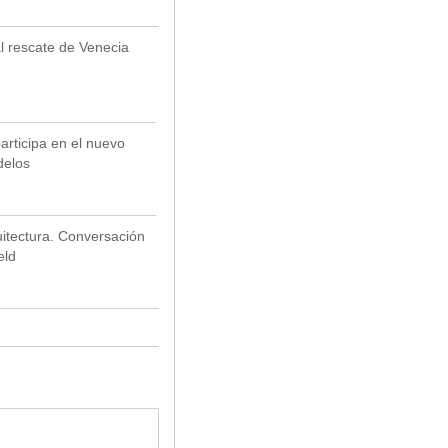
al rescate de Venecia
articipa en el nuevo
delos
uitectura. Conversación
eld