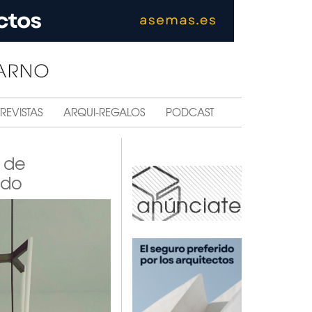
REVISTAS
ARQUI-REGALOS
PODCAST
a de
odo