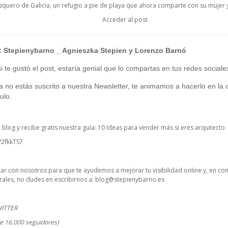
uero de Galicia, un refugio a pie de playa que ahora comparte con su mujer y 
Acceder al post
:
Stepienybarno
_ Agnieszka Stepien y Lorenzo Barnó
 te gustó el post, estaría genial que lo compartas en tus redes sociale
ía no estás suscrito a nuestra Newsletter, te animamos a hacerlo en la c
ulo.
o blog y recibe gratis nuestra guía: 10 Ideas para vender más si eres arquitecto
y/2fkkTS7
ctar con nosotros para que te ayudemos a mejorar tu visibilidad online y, en co
ales, no dudes en escribirnos a:
blog@stepienybarno.es
WITTER
e 16.000 seguidores)