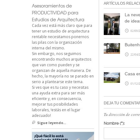
ARTÍCULOS RELAC
Asesoramientos de
PRODUCTIVIDAD para
La neve
Estudios de Arquitectura
de idea
Cada vez está más claro que para
tener un estudio de arquitectura
02/09/2
rentable necesitamos ponernos
las pilas con la organización
Buitenh
interna del mismo.
Sin embargo, nos seguimos
22/04/2
encontrando muchos arquitectos
que van como pueden y se
organizan de aquella manera. De
Casa en
hecho, la mayoría no se parado en
serio a plantearse este tema.
01/12/2
Si ves que es tu caso y necesitas
una ayuda extra para ser más
eficiente y, en consecuencia,
DEJA TU COMENTA
mejorar tus posibilidades
laborales, !estás en el lugar
Tu dirección de corr
adecuado!
Nombre
(*):
Sigue leyendo...