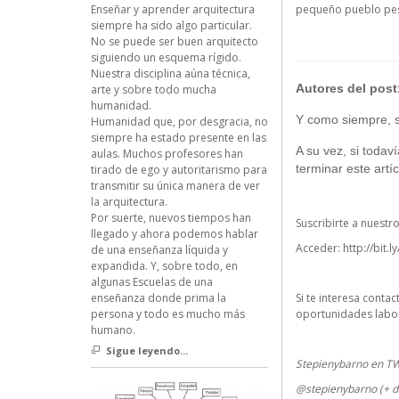
pequeño pueblo pesq
Enseñar y aprender arquitectura
siempre ha sido algo particular.
No se puede ser buen arquitecto
siguiendo un esquema rígido.
Nuestra disciplina aúna técnica,
Autores del post
arte y sobre todo mucha
humanidad.
Y como siempre, si
Humanidad que, por desgracia, no
siempre ha estado presente en las
A su vez, si todav
aulas. Muchos profesores han
terminar este artíc
tirado de ego y autoritarismo para
transmitir su única manera de ver
la arquitectura.
Por suerte, nuevos tiempos han
Suscribirte a nuestr
llegado y ahora podemos hablar
Acceder:
http://bit.l
de una enseñanza líquida y
expandida. Y, sobre todo, en
algunas Escuelas de una
Si te interesa conta
enseñanza donde prima la
oportunidades labor
persona y todo es mucho más
humano.
Sigue leyendo...
Stepienybarno en T
@stepienybarno (+ d