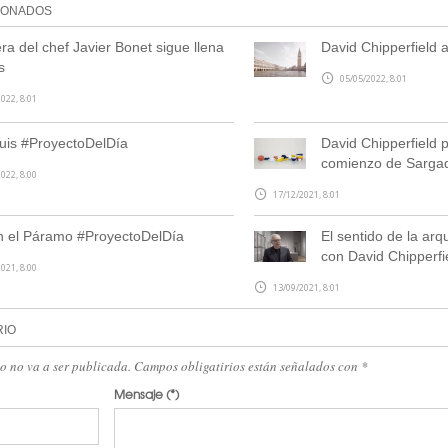
IONADOS
ra del chef Javier Bonet sigue llena
David Chipperfield 
s
05/05/2022, 8:01
022, 8:01
uis #ProyectoDelDía
David Chipperfield p
comienzo de Sarga
022, 8:00
17/12/2021, 8:01
 el Páramo #ProyectoDelDía
El sentido de la arq
con David Chipperfi
021, 8:00
13/09/2021, 8:01
RIO
eo no va a ser publicada. Campos obligatirios están señalados con
*
Mensaje
(*)