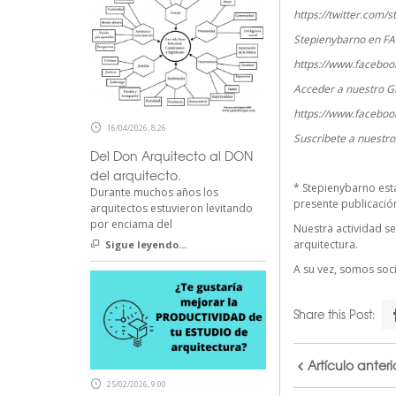
https://twitter.com/
Stepienybarno en F
https://www.faceboo
Acceder a nuestro G
https://www.faceboo
16/04/2026, 8:26
Suscríbete a nuestr
Del Don Arquitecto al DON
del arquitecto.
*
Stepienybarno
est
Durante muchos años los
presente publicación 
arquitectos estuvieron levitando
por enciama del
Nuestra actividad se
arquitectura.
Sigue leyendo...
A su vez, somos so
Share this Post:
Artículo anteri
25/02/2026, 9:00