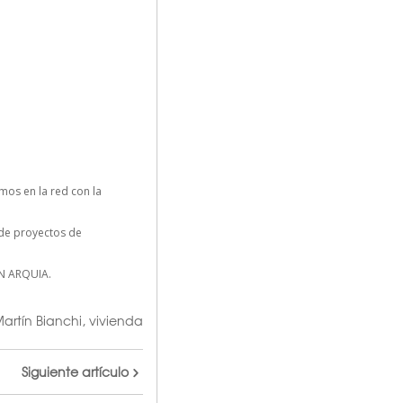
os en la red con la
n de proyectos de
N ARQUIA.
artín Bianchi
,
vivienda
Siguiente artículo