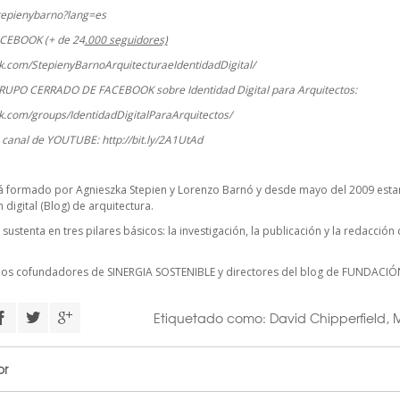
stepienybarno?lang=es
ACEBOOK (+ de 24
.000 seguidores)
k.com/StepienyBarnoArquitecturaeIdentidadDigital/
RUPO CERRADO DE FACEBOOK sobre Identidad Digital para Arquitectos:
k.com/groups/IdentidadDigitalParaArquitectos/
o canal de YOUTUBE:
http://bit.ly/2A1UtAd
á formado por Agnieszka Stepien y Lorenzo Barnó y desde mayo del 2009 estam
digital (Blog) de arquitectura.
 sustenta en tres pilares básicos: la investigación, la publicación y la redacció
cios cofundadores de
SINERGIA SOSTENIBLE
y directores del blog de FUNDACIÓ
Etiquetado como:
David Chipperfield
,
M
or