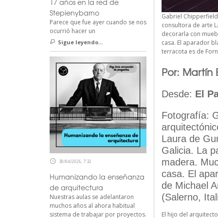
17 años en la red de
Stepienybarno
Gabriel Chipperfield
Parece que fue ayer cuando se nos
consultora de arte L
ocurrió hacer un
decorarla con muebl
casa. El aparador bl
Sigue leyendo...
terracota es de Forna
Por: Martín 
Desde:
El Pa
Fotografía: G
arquitectónic
Laura de Gun
Galicia. La 
madera. Much
30/04/2026, 7:32
casa. El apar
Humanizando la enseñanza
de Michael A
de arquitectura
(Salerno, Ita
Nuestras aulas se adelantaron
muchos años al ahora habitual
El hijo del arquitec
sistema de trabajar por proyectos.