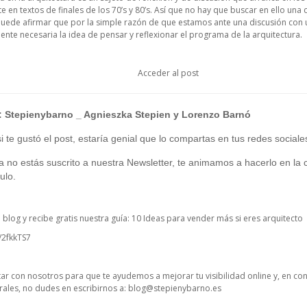
te en textos de finales de los 70’s y 80’s. Así que no hay que buscar en ello una
uede afirmar que por la simple razón de que estamos ante una discusión con 
ente necesaria la idea de pensar y reflexionar el programa de la arquitectura.
Acceder al post
:
Stepienybarno
_ Agnieszka Stepien y Lorenzo Barnó
 te gustó el post, estaría genial que lo compartas en tus redes sociale
ía no estás suscrito a nuestra Newsletter, te animamos a hacerlo en la c
ulo.
o blog y recibe gratis nuestra guía: 10 Ideas para vender más si eres arquitecto
y/2fkkTS7
ctar con nosotros para que te ayudemos a mejorar tu visibilidad online y, en co
ales, no dudes en escribirnos a:
blog@stepienybarno.es