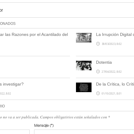
or
IONADOS
r las Razones por el Acantilado del
La Irrupción Digital 
30/03/2023, 8:02
Dotentia
27/04/2022, 8:02
 investigar?
De la Crítica, lo Crít
022, 8:02
01/10/2021, 8:01
RIO
eo no va a ser publicada. Campos obligatirios están señalados con
*
Mensaje
(*)