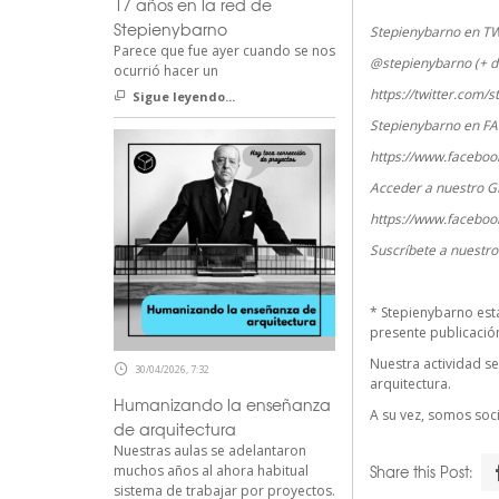
17 años en la red de
Stepienybarno
Stepienybarno en T
Parece que fue ayer cuando se nos
@stepienybarno (+ d
ocurrió hacer un
https://twitter.com/
Sigue leyendo...
Stepienybarno en F
https://www.faceboo
Acceder a nuestro G
https://www.faceboo
Suscríbete a nuestr
*
Stepienybarno
est
presente publicación 
Nuestra actividad se
30/04/2026, 7:32
arquitectura.
Humanizando la enseñanza
A su vez, somos so
de arquitectura
Nuestras aulas se adelantaron
Share this Post:
muchos años al ahora habitual
sistema de trabajar por proyectos.