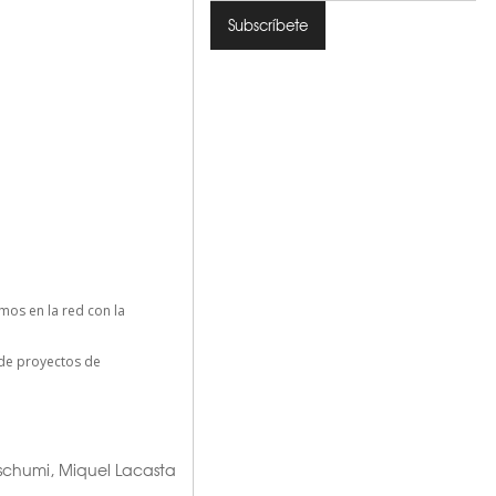
os en la red con la
n de proyectos de
schumi
,
Miquel Lacasta