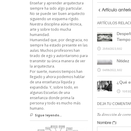
Enseñar y aprender arquitectura
siempre ha sido algo particular.
Artículo anteri
No se puede ser buen arquitecto
siguiendo un esquema rígido.
ARTÍCULOS RELAC
Nuestra disciplina aúna técnica,
arte y sobre todo mucha
Despeña
humanidad.
Tiempo
Humanidad que, por desgracia, no
siempre ha estado presente en las
20/04/2023, 8:02
aulas. Muchos profesores han
tirado de ego y autoritarismo para
Nitidez
transmitir su única manera de ver
la arquitectura.
04/08/2022, 8:02
Por suerte, nuevos tiempos han
llegado y ahora podemos hablar
de una enseñanza líquida y
¿Qué es
expandida. Y, sobre todo, en
10/03/2
algunas Escuelas de una
enseñanza donde prima la
persona y todo es mucho más
DEJA TU COMENTA
humano.
Tu dirección de corr
Sigue leyendo...
Nombre
(*):