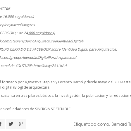
WITTER
e 16.000 seguidores)
stepienybarno?lang=es
ACEBOOK (+ de 24
.000 seguidores)
k.com/StepienyBarnoArquitecturaeIdentidadDigital/
RUPO CERRADO DE FACEBOOK sobre Identidad Digital para Arquitectos:
k.com/groups/IdentidadDigitalParaArquitectos/
o canal de YOUTUBE:
http://bit.ly/2A1UtAd
á formado por Agnieszka Stepien y Lorenzo Barnó y desde mayo del 2009 estam
digital (Blog) de arquitectura.
 sustenta en tres pilares básicos: la investigación, la publicación y la redacció
cios cofundadores de
SINERGIA SOSTENIBLE
Etiquetado como:
Bernard T