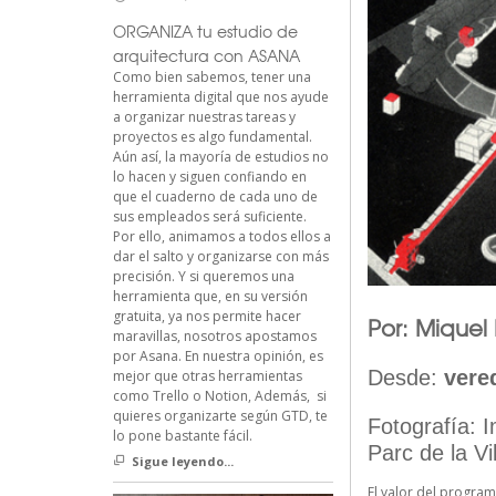
ORGANIZA tu estudio de
arquitectura con ASANA
Como bien sabemos, tener una
herramienta digital que nos ayude
a organizar nuestras tareas y
proyectos es algo fundamental.
Aún así, la mayoría de estudios no
lo hacen y siguen confiando en
que el cuaderno de cada uno de
sus empleados será suficiente.
Por ello, animamos a todos ellos a
dar el salto y organizarse con más
precisión. Y si queremos una
herramienta que, en su versión
gratuita, ya nos permite hacer
Por: Miquel
maravillas, nosotros apostamos
por Asana. En nuestra opinión, es
Desde:
vere
mejor que otras herramientas
como Trello o Notion, Además, si
quieres organizarte según GTD, te
Fotografía: 
lo pone bastante fácil.
Parc de la Vi
Sigue leyendo...
El valor del program