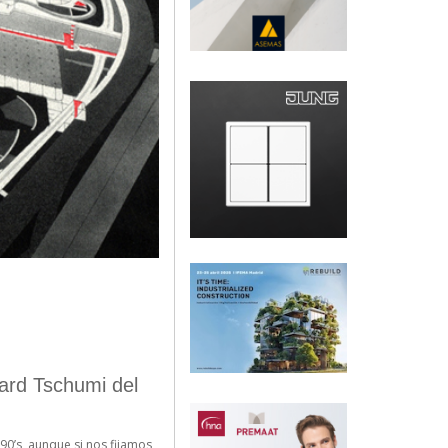
ard Tschumi del
 90’s, aunque si nos fijamos