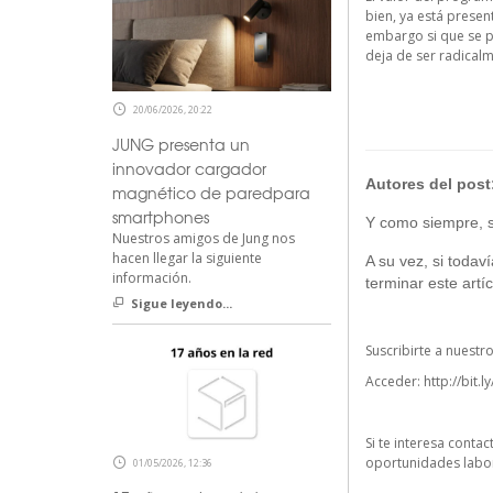
bien, ya está presen
embargo si que se p
deja de ser radicalm
20/06/2026, 20:22
JUNG presenta un
innovador cargador
Autores del post
magnético de paredpara
smartphones
Y como siempre, si
Nuestros amigos de Jung nos
hacen llegar la siguiente
A su vez, si todav
información.
terminar este artíc
Sigue leyendo...
Suscribirte a nuestr
Acceder:
http://bit.l
Si te interesa conta
oportunidades labor
01/05/2026, 12:36