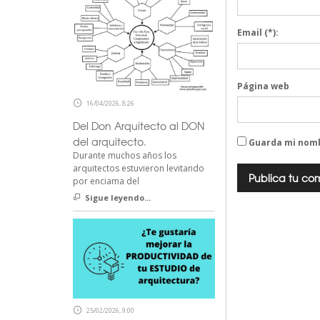
Email
(*):
Página web
16/04/2026, 8:26
Del Don Arquitecto al DON
del arquitecto.
Guarda mi nomb
Durante muchos años los
arquitectos estuvieron levitando
por enciama del
Sigue leyendo...
25/02/2026, 9:00