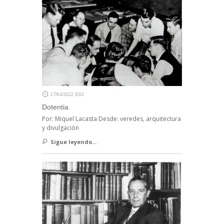
27/04/2022, 8:02
Dotentia
Por: Miquel Lacasta Desde: veredes, arquitectura
y divulgación
Sigue leyendo...