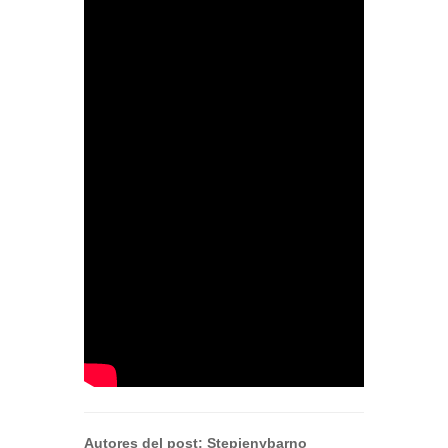
Autores del post:
Stepienybarno
_