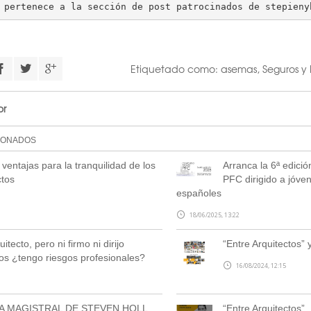
 pertenece a la sección de post patrocinados de stepieny
Etiquetado como:
asemas
,
Seguros y 
or
IONADOS
ventajas para la tranquilidad de los
Arranca la 6ª edic
ctos
PFC dirigido a jóve
españoles
18/06/2025, 13:22
itecto, pero ni firmo ni dirijo
“Entre Arquitectos”
os ¿tengo riesgos profesionales?
16/08/2024, 12:15
A MAGISTRAL DE STEVEN HOLL
“Entre Arquitectos”