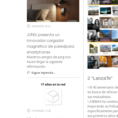
20/06/2026, 20:22
JUNG presenta un
innovador cargador
magnético de paredpara
smartphones
Nuestros amigos de Jung nos
hacen llegar la siguiente
información.
Sigue leyendo...
2 “LanzaTe”
• El 40 aniversario
en busca de ofrecer 
sus mutualistas.
• ASEMAS ha continua
mejorando su Póliza 
específicamente para
01/05/2026, 12:36
sus primeros años de