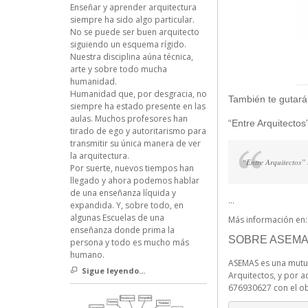
Enseñar y aprender arquitectura
siempre ha sido algo particular.
No se puede ser buen arquitecto
siguiendo un esquema rígido.
Nuestra disciplina aúna técnica,
arte y sobre todo mucha
humanidad.
Humanidad que, por desgracia, no
También te gutará
siempre ha estado presente en las
aulas. Muchos profesores han
“Entre Arquitectos
tirado de ego y autoritarismo para
transmitir su única manera de ver
la arquitectura.
“Entre Arquitectos” 
Por suerte, nuevos tiempos han
llegado y ahora podemos hablar
de una enseñanza líquida y
…
expandida. Y, sobre todo, en
algunas Escuelas de una
Más información en
enseñanza donde prima la
SOBRE ASEMA
persona y todo es mucho más
humano.
ASEMAS es una mutua
Sigue leyendo...
Arquitectos, y por 
676930627 con el obj