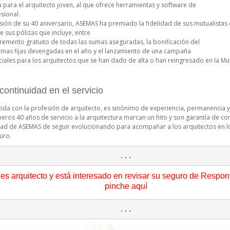
a para el arquitecto joven, al que ofrece herramientas y software de
sional.
sión de su 40 aniversario, ASEMAS ha premiado la fidelidad de sus mutualista
e sus pólizas que incluye, entre
ncremento gratuito de todas las sumas aseguradas, la bonificación del
imas fijas devengadas en el año y el lanzamiento de una campaña
iales para los arquitectos que se han dado de alta o han reingresado en la Mu
continuidad en el servicio
a con la profesión de arquitecto, es sinónimo de experiencia, permanencia y
meros 40 años de servicio a la arquitectura marcan un hito y son garantía de con
tad de ASEMAS de seguir evolucionando para acompañar a los arquitectos en lo
uro.
...
 es arquitecto y está interesado en revisar su seguro de Respons
pinche aquí
...