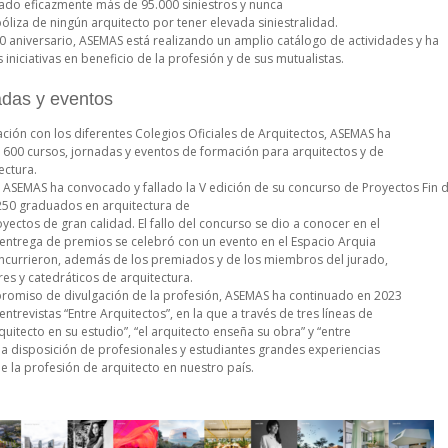
ado eficazmente más de 95.000 siniestros y nunca
póliza de ningún arquitecto por tener elevada siniestralidad.
0 aniversario, ASEMAS está realizando un amplio catálogo de actividades y ha
iniciativas en beneficio de la profesión y de sus mutualistas.
adas y eventos
ción con los diferentes Colegios Oficiales de Arquitectos, ASEMAS ha
600 cursos, jornadas y eventos de formación para arquitectos y de
ectura.
 ASEMAS ha convocado y fallado la V edición de su concurso de Proyectos Fin de
50 graduados en arquitectura de
ectos de gran calidad. El fallo del concurso se dio a conocer en el
 entrega de premios se celebró con un evento en el Espacio Arquia
ncurrieron, además de los premiados y de los miembros del jurado,
s y catedráticos de arquitectura.
romiso de divulgación de la profesión, ASEMAS ha continuado en 2023
entrevistas “Entre Arquitectos”, en la que a través de tres líneas de
quitecto en su estudio”, “el arquitecto enseña su obra” y “entre
a disposición de profesionales y estudiantes grandes experiencias
de la profesión de arquitecto en nuestro país.