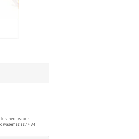
 los medios: por
do@asemas.es / + 34