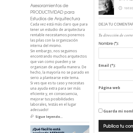
Asesoramientos de
18/03/2
PRODUCTIVIDAD para
Estudios de Arquitectura
Cada vez está más claro que para
DEJA TU COMENTA
tener un estudio de arquitectura
rentable necesitamos ponernos
Tu dirección de corr
las pilas con la organización
Nombre
(*):
interna del mismo.
Sin embargo, nos seguimos
encontrando muchos arquitectos
que van como pueden y se
Email
(*):
organizan de aquella manera. De
hecho, la mayoría no se parado en
serio a plantearse este tema.
Si ves que es tu caso y necesitas
Página web
una ayuda extra para ser más
eficiente y, en consecuencia,
mejorar tus posibilidades
laborales, !estás en el lugar
adecuado!
Guarda mi nomb
Sigue leyendo...