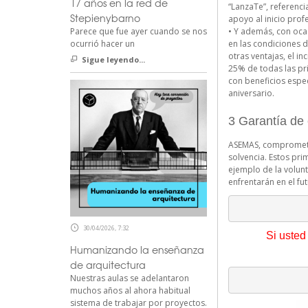
17 años en la red de
“LanzaTe”, referenci
Stepienybarno
apoyo al inicio profe
• Y además, con oca
Parece que fue ayer cuando se nos
en las condiciones d
ocurrió hacer un
otras ventajas, el i
Sigue leyendo...
25% de todas las pr
con beneficios espec
aniversario.
3 Garantía de 
ASEMAS, comprometid
solvencia. Estos pri
ejemplo de la volun
enfrentarán en el fut
30/04/2026, 7:32
Si usted
Humanizando la enseñanza
de arquitectura
Nuestras aulas se adelantaron
muchos años al ahora habitual
sistema de trabajar por proyectos.