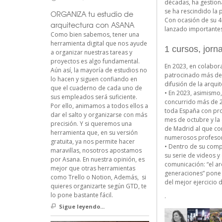
décadas, ha gestion
se ha rescindido la 
ORGANIZA tu estudio de
Con ocasión de su 4
arquitectura con ASANA
lanzado importantes 
Como bien sabemos, tener una
herramienta digital que nos ayude
1 cursos, jorn
a organizar nuestras tareas y
proyectos es algo fundamental.
En 2023, en colabora
Aún así, la mayoría de estudios no
patrocinado más de 
lo hacen y siguen confiando en
difusión de la arquit
que el cuaderno de cada uno de
• En 2023, asimismo,
sus empleados será suficiente.
concurrido más de 2
Por ello, animamos a todos ellos a
toda España con proy
dar el salto y organizarse con más
mes de octubre y la
precisión. Y si queremos una
de Madrid al que co
herramienta que, en su versión
numerosos profesore
gratuita, ya nos permite hacer
• Dentro de su comp
maravillas, nosotros apostamos
su serie de videos y 
por Asana. En nuestra opinión, es
comunicación: “el ar
mejor que otras herramientas
generaciones” pone 
como Trello o Notion, Además, si
del mejor ejercicio 
quieres organizarte según GTD, te
lo pone bastante fácil.
.
Sigue leyendo...