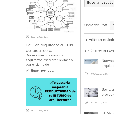
Este articulo
…
Share this Post:
16/04/2026, 8:26
Artículo anteri
Del Don Arquitecto al DON
del arquitecto.
ARTÍCULOS RELAC
Durante muchos años los
arquitectos estuvieron levitando
Nuevas 
por enciama del
arquite
Sigue leyendo...
10/02/2026, 12:58
Soy arqu
proyect
17/10/2024, 10:38
25/02/2026, 9:00
CHARL