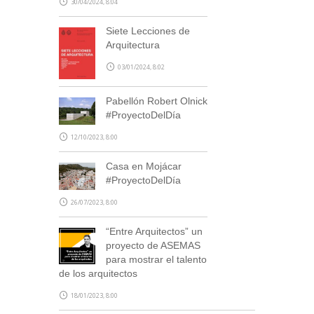
30/04/2024, 8:04
Siete Lecciones de
Arquitectura
03/01/2024, 8:02
Pabellón Robert Olnick
#ProyectoDelDía
SUSCRÍBETE
12/10/2023, 8:00
Casa en Mojácar
#ProyectoDelDía
26/07/2023, 8:00
“Entre Arquitectos” un
proyecto de ASEMAS
para mostrar el talento
de los arquitectos
18/01/2023, 8:00