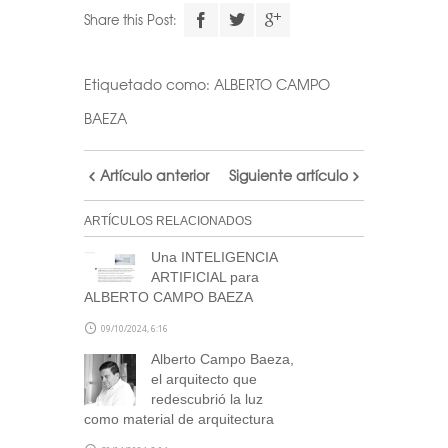
Descarga el
Share this Post:
calendario
Etiquetado como:
ALBERTO CAMPO
Realiza tu suscripción a
BAEZA
nuestra newsletter a través
de este formulario
y accede
Artículo anterior
Siguiente artículo
al archivo descargable del
calendario de Arquitectas
ARTÍCULOS RELACIONADOS
Ocultas.
Una INTELIGENCIA
Consulta tu correo para
ARTIFICIAL para
confirmar la inscripción y
ALBERTO CAMPO BAEZA
recibir noticias de nuestra
09/10/2024, 6:16
parte.
Alberto Campo Baeza,
el arquitecto que
NOTA: En el caso de no haber recibido el
redescubrió la luz
correo de confirmación por nuestra
como material de arquitectura
parte, escríbenos a
blog@stepienybarno.es