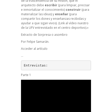
de la trascendencia de su misión, que el
arquitecto debe
escribir
(para limpiar, precisar
e inmortalizar el conocimiento)
construir
(para
materializar las ideas) y
enseñar
(para
compartir los dones y enseñanzas recibidas y
ayudar a que sigan vivos). (Link al vídeo nuestro
de la UFV entrevistado en el centro deportivo).»
Extracto de Sorpresa o asombro
Por Felipe Samarán.
Acceder al artículo
…
Entrevistas:
Parte 1