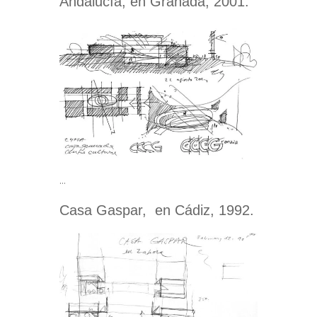
Andalucía, en Granada, 2001.
…
Casa Gaspar, en Cádiz, 1992.