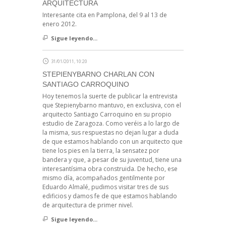
ARQUITECTURA
Interesante cita en Pamplona, del 9 al 13 de
enero 2012.
Sigue leyendo...
31/01/2011, 10:20
STEPIENYBARNO CHARLAN CON
SANTIAGO CARROQUINO
Hoy tenemos la suerte de publicar la entrevista
que Stepienybarno mantuvo, en exclusiva, con el
arquitecto Santiago Carroquino en su propio
estudio de Zaragoza. Como veréis a lo largo de
la misma, sus respuestas no dejan lugar a duda
de que estamos hablando con un arquitecto que
tiene los pies en la tierra, la sensatez por
bandera y que, a pesar de su juventud, tiene una
interesantísima obra construida. De hecho, ese
mismo día, acompañados gentilmente por
Eduardo Almalé, pudimos visitar tres de sus
edificios y damos fe de que estamos hablando
de arquitectura de primer nivel.
Sigue leyendo...