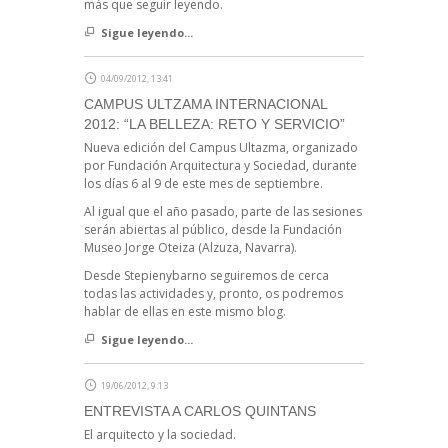
más que seguir leyendo.
Sigue leyendo...
04/09/2012, 13:41
CAMPUS ULTZAMA INTERNACIONAL
2012: “LA BELLEZA: RETO Y SERVICIO”
Nueva edición del Campus Ultazma, organizado
por Fundación Arquitectura y Sociedad, durante
los días 6 al 9 de este mes de septiembre.
Al igual que el año pasado, parte de las sesiones
serán abiertas al público, desde la Fundación
Museo Jorge Oteiza (Alzuza, Navarra).
Desde Stepienybarno seguiremos de cerca
todas las actividades y, pronto, os podremos
hablar de ellas en este mismo blog.
Sigue leyendo...
19/06/2012, 9:13
ENTREVISTA A CARLOS QUINTANS
El arquitecto y la sociedad.