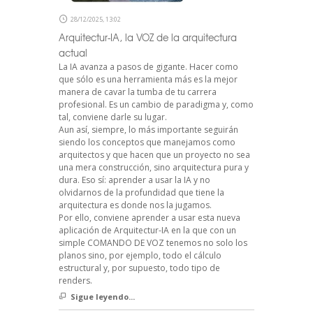
28/12/2025, 13:02
Arquitectur-IA, la VOZ de la arquitectura
actual
La IA avanza a pasos de gigante. Hacer como
que sólo es una herramienta más es la mejor
manera de cavar la tumba de tu carrera
profesional. Es un cambio de paradigma y, como
tal, conviene darle su lugar.
Aun así, siempre, lo más importante seguirán
siendo los conceptos que manejamos como
arquitectos y que hacen que un proyecto no sea
una mera construcción, sino arquitectura pura y
dura. Eso sí: aprender a usar la IA y no
olvidarnos de la profundidad que tiene la
arquitectura es donde nos la jugamos.
Por ello, conviene aprender a usar esta nueva
aplicación de Arquitectur-IA en la que con un
simple COMANDO DE VOZ tenemos no solo los
planos sino, por ejemplo, todo el cálculo
estructural y, por supuesto, todo tipo de
renders.
Sigue leyendo...