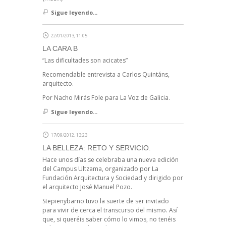
Sigue leyendo...
22/01/2013, 11:05
LA CARA B
“Las dificultades son acicates”
Recomendable entrevista a Carlos Quintáns,
arquitecto.
Por Nacho Mirás Fole para La Voz de Galicia.
Sigue leyendo...
17/09/2012, 13:23
LA BELLEZA: RETO Y SERVICIO.
Hace unos días se celebraba una nueva edición
del Campus Ultzama, organizado por La
Fundación Arquitectura y Sociedad y dirigido por
el arquitecto José Manuel Pozo.
Stepienybarno tuvo la suerte de ser invitado
para vivir de cerca el transcurso del mismo. Así
que, si queréis saber cómo lo vimos, no tenéis