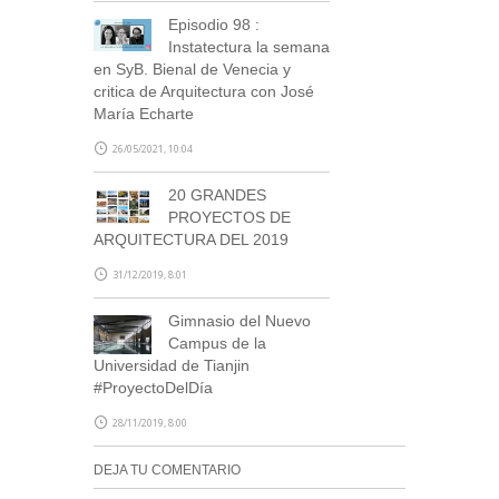
Episodio 98 :
Instatectura la semana
en SyB. Bienal de Venecia y
critica de Arquitectura con José
María Echarte
26/05/2021, 10:04
20 GRANDES
PROYECTOS DE
ARQUITECTURA DEL 2019
31/12/2019, 8:01
Gimnasio del Nuevo
Campus de la
Universidad de Tianjin
#ProyectoDelDía
28/11/2019, 8:00
DEJA TU COMENTARIO