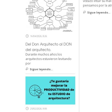
vistazo intuir su ma
pensamos por la at
Sigue leyendo...
16/04/2026, 8:26
Del Don Arquitecto al DON
del arquitecto.
Durante muchos años los
arquitectos estuvieron levitando
por
Sigue leyendo...
25/02/2026, 9:00