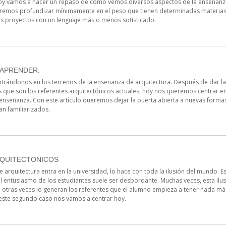
oy vamos a hacer un repaso de cómo vemos diversos aspectos de la enseñanza
taremos profundizar mínimamente en el peso que tienen determinadas materias
us proyectos con un lenguaje más o menos sofisticado.
 APRENDER.
trándonos en los terrenos de la enseñanza de arquitectura. Después de dar 
s que son los referentes arquitectónicos actuales, hoy nos queremos centrar e
enseñanza. Con este artículo queremos dejar la puerta abierta a nuevas formas
n familiarizados.
QUITECTONICOS
arquitectura entra en la universidad, lo hace con toda la ilusión del mundo. Es
 entusiasmo de los estudiantes suele ser desbordante. Muchas veces, esta ilu
 otras veces lo generan los referentes que el alumno empieza a tener nada más
 este segundo caso nos vamos a centrar hoy.