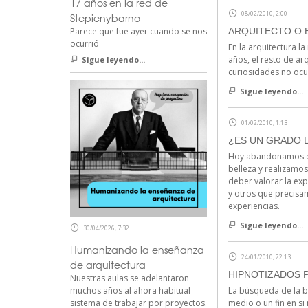
17 años en la red de
08/02/2010, 2:00
Stepienybarno
ARQUITECTO O E
Parece que fue ayer cuando se nos
ocurrió
En la arquitectura l
años, el resto de ar
Sigue leyendo...
curiosidades no ocur
Sigue leyendo...
01/02/2010, 1:13
¿ES UN GRADO L
Hoy abandonamos el 
belleza y realizamo
deber valorar la ex
y otros que precisa
experiencias.
Sigue leyendo...
30/04/2026, 7:32
Humanizando la enseñanza
24/01/2010, 22:13
de arquitectura
HIPNOTIZADOS P
Nuestras aulas se adelantaron
La búsqueda de la be
muchos años al ahora habitual
medio o un fin en si
sistema de trabajar por proyectos.