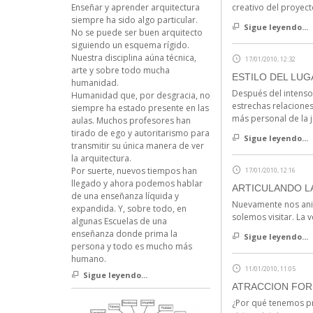
creativo del proyec
Enseñar y aprender arquitectura
siempre ha sido algo particular.
Sigue leyendo...
No se puede ser buen arquitecto
siguiendo un esquema rígido.
Nuestra disciplina aúna técnica,
17/01/2010, 12:32
arte y sobre todo mucha
ESTILO DEL LUG
humanidad.
Después del intenso
Humanidad que, por desgracia, no
estrechas relaciones
siempre ha estado presente en las
más personal de la j
aulas. Muchos profesores han
tirado de ego y autoritarismo para
Sigue leyendo...
transmitir su única manera de ver
la arquitectura.
Por suerte, nuevos tiempos han
17/01/2010, 12:16
llegado y ahora podemos hablar
ARTICULANDO L
de una enseñanza líquida y
Nuevamente nos anim
expandida. Y, sobre todo, en
solemos visitar. La 
algunas Escuelas de una
enseñanza donde prima la
Sigue leyendo...
persona y todo es mucho más
humano.
11/01/2010, 11:05
Sigue leyendo...
ATRACCION FO
¿Por qué tenemos pr