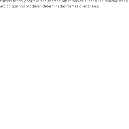
ravilloso fondo y por ello nos apetece saber más de ellas? ¿O en realidad nos 
racción que nos producen determinadas formas o lenguajes?