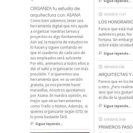
Sigue leyendo...
ORGANIZA tu estudio de
arquitectura con ASANA
04/10/2010, 11:47
Como bien sabemos, tener una
LOS HONORARIO
herramienta digital que nos ayude
Parece que está mal 
a organizar nuestras tareas y
auténticos jetas. No
proyectos es algo fundamental.
fortuna. Sin embarg
Aún así, la mayoría de estudios no
sobre estás vicisitu
lo hacen y siguen confiando en
que el cuaderno de cada uno de
Sigue leyendo...
sus empleados será suficiente.
Por ello, animamos a todos ellos a
08/03/2010, 0:08
dar el salto y organizarse con más
precisión. Y si queremos una
ARQUITECTAS Y 
herramienta que, en su versión
Parece que en los t
gratuita, ya nos permite hacer
u otro. ¿Pero realm
maravillas, nosotros apostamos
sino que nos gustarí
por Asana. En nuestra opinión, es
el día de la igualda
mejor que otras herramientas
como Trello o Notion, Además, si
Sigue leyendo...
quieres organizarte según GTD, te
lo pone bastante fácil.
01/03/2010, 10:08
Sigue leyendo...
PRIMEROS PASO