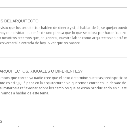
S DEL ARQUITECTO
visto que los arquitectos hablen de dinero y si, al hablar de él, se quejan pu
 hay que olvidar, que más de uno piensa que lo que se cobra por hacer “cuatro 
o nosotros creemos que, en general, nuestra labor como arquitectos no está mu
des versará la entrada de hoy. A ver qué os parece.
ARQUITECTOS, ¿IGUALES O DIFERENTES?
iempos que corren ya nadie cree que el sexo determine nuestras predisposicion
ente es así? ¿Qué pasa en la arquitectura? No queremos entrar en un debate d
a invitaros a reflexionar sobre los cambios que se están produciendo en nuestr
d, vamos a hablar de este tema.
S