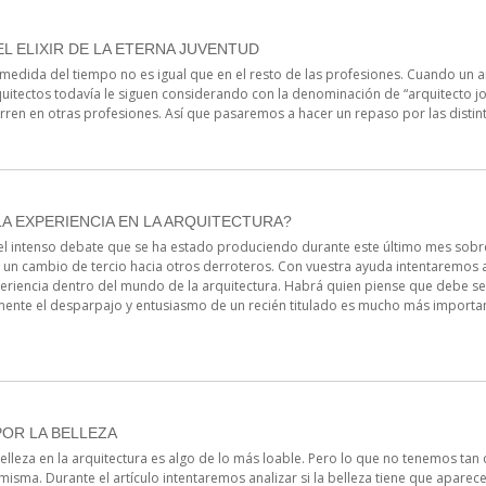
L ELIXIR DE LA ETERNA JUVENTUD
a medida del tiempo no es igual que en el resto de las profesiones. Cuando un a
quitectos todavía le siguen considerando con la denominación de “arquitecto jov
ren en otras profesiones. Así que pasaremos a hacer un repaso por las distin
A EXPERIENCIA EN LA ARQUITECTURA?
intenso debate que se ha estado produciendo durante este último mes sobre e
s un cambio de tercio hacia otros derroteros. Con vuestra ayuda intentaremos
periencia dentro del mundo de la arquitectura. Habrá quien piense que debe se
mente el desparpajo y entusiasmo de un recién titulado es mucho más importan
OR LA BELLEZA
lleza en la arquitectura es algo de lo más loable. Pero lo que no tenemos tan cl
 misma. Durante el artículo intentaremos analizar si la belleza tiene que aparec