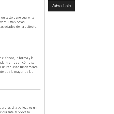
rquitecto tiene cuarenta
en”. Esta y otras
tas edades del arquitecto.
l fondo, la forma y la
 adentrarnos en cómo se
r un requisito fundamental
te que la mayor de las
aro es si la belleza es un
er durante el proceso