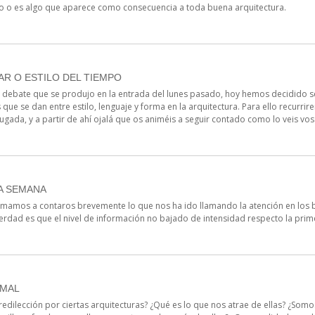
to o es algo que aparece como consecuencia a toda buena arquitectura.
AR O ESTILO DEL TIEMPO
 debate que se produjo en la entrada del lunes pasado, hoy hemos decidido s
 que se dan entre estilo, lenguaje y forma en la arquitectura. Para ello recurri
ugada, y a partir de ahí ojalá que os animéis a seguir contado como lo veis vos
A SEMANA
amos a contaros brevemente lo que nos ha ido llamando la atención en los b
verdad es que el nivel de información no bajado de intensidad respecto la pri
RMAL
edilección por ciertas arquitecturas? ¿Qué es lo que nos atrae de ellas? ¿Som