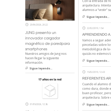
Con la entrada de h
arquitectura. Inten
alumnos a “vestir” s
Sigue leyendo...
20/06/2026, 20:22
22/02/2010, 1:54
JUNG presenta un
APRENDIENDO A
innovador cargador
Vamos a seguir aden
magnético de paredpara
pinceladas sobre lo
smartphones
metodológica de la 
Nuestros amigos de Jung nos
quizás no estemos ta
hacen llegar la siguiente
Sigue leyendo...
información.
Sigue leyendo...
15/02/2010, 12:43
REFERENTES AR
Cuando el alumno de 
como dura, donde el
buen profesor, pero
arquitectura. Sobre
Sigue leyendo...
01/05/2026, 12:36