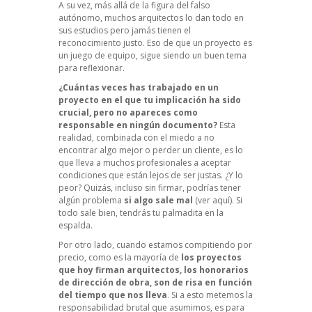
A su vez, más allá de la figura del falso
autónomo, muchos arquitectos lo dan todo en
sus estudios pero jamás tienen el
reconocimiento justo. Eso de que un proyecto es
un juego de equipo, sigue siendo un buen tema
para reflexionar.
¿Cuántas veces has trabajado en un
proyecto en el que tu implicación ha sido
crucial, pero no apareces como
responsable en ningún documento?
Esta
realidad, combinada con el miedo a no
encontrar algo mejor o perder un cliente, es lo
que lleva a muchos profesionales a aceptar
condiciones que están lejos de ser justas. ¿Y lo
peor? Quizás, incluso sin firmar, podrías tener
algún problema
si algo sale mal
(ver aquí).
Si
todo sale bien, tendrás tu palmadita en la
espalda.
Por otro lado, cuando estamos compitiendo por
precio, como es la mayoría de
los proyectos
que hoy firman arquitectos, los honorarios
de dirección de obra, son de risa en función
del tiempo que nos lleva
. Si a esto metemos la
responsabilidad brutal que asumimos, es para