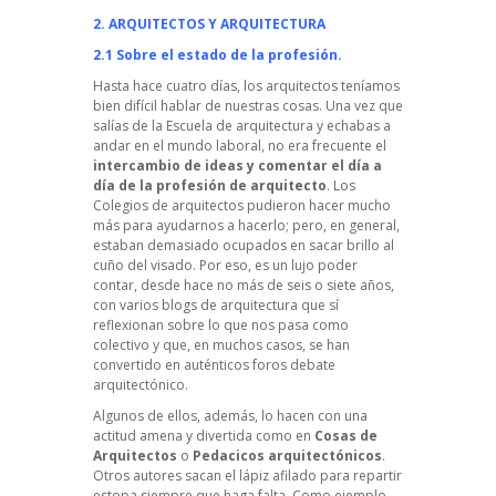
2. ARQUITECTOS Y ARQUITECTURA
2.1 Sobre el estado de la profesión.
Hasta hace cuatro días, los arquitectos teníamos
bien difícil hablar de nuestras cosas. Una vez que
salías de la Escuela de arquitectura y echabas a
andar en el mundo laboral, no era frecuente el
intercambio de ideas y comentar el día a
día de la profesión de arquitecto
. Los
Colegios de arquitectos pudieron hacer mucho
más para ayudarnos a hacerlo; pero, en general,
estaban demasiado ocupados en sacar brillo al
cuño del visado. Por eso, es un lujo poder
contar, desde hace no más de seis o siete años,
con varios blogs de arquitectura que sí
reflexionan sobre lo que nos pasa como
colectivo y que, en muchos casos, se han
convertido en auténticos foros debate
arquitectónico.
Algunos de ellos, además, lo hacen con una
actitud amena y divertida como en
Cosas de
Arquitectos
o
Pedacicos arquitectónicos
.
Otros autores sacan el lápiz afilado para repartir
estopa siempre que haga falta. Como ejemplo