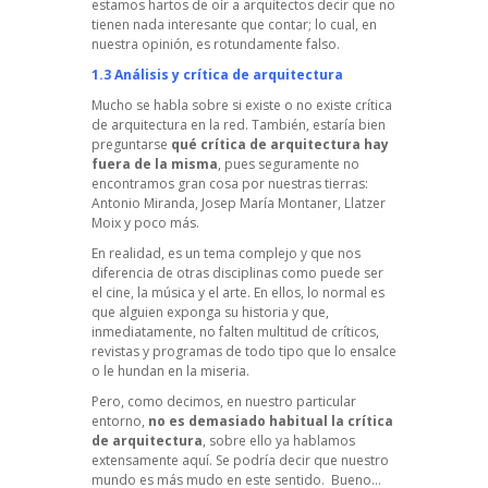
estamos hartos de oír a arquitectos decir que no
tienen nada interesante que contar; lo cual, en
nuestra opinión, es rotundamente falso.
1.3 Análisis y crítica de arquitectura
Mucho se habla sobre si existe o no existe crítica
de arquitectura en la red. También, estaría bien
preguntarse
qué crítica de arquitectura hay
fuera de la misma
, pues seguramente no
encontramos gran cosa por nuestras tierras:
Antonio Miranda
,
Josep María Montaner
,
Llatzer
Moix
y poco más.
En realidad, es un tema complejo y que nos
diferencia de otras disciplinas como puede ser
el cine, la música y el arte. En ellos, lo normal es
que alguien exponga su historia y que,
inmediatamente, no falten multitud de críticos,
revistas y programas de todo tipo que lo ensalce
o le hundan en la miseria.
Pero, como decimos, en nuestro particular
entorno,
no es demasiado habitual la crítica
de arquitectura
, sobre ello ya hablamos
extensamente
aquí
. Se podría decir que nuestro
mundo es más mudo en este sentido. Bueno…