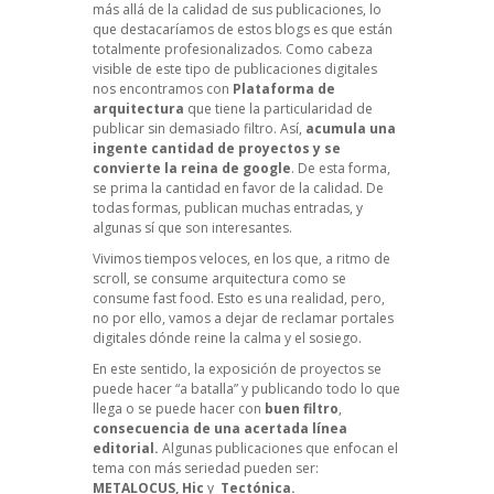
más allá de la calidad de sus publicaciones, lo
que destacaríamos de estos blogs es que están
totalmente profesionalizados. Como cabeza
visible de este tipo de publicaciones digitales
nos encontramos con
Plataforma de
arquitectura
que tiene la particularidad de
publicar sin demasiado filtro. Así,
acumula una
ingente cantidad de proyectos y se
convierte la reina de google
. De esta forma,
se prima la cantidad en favor de la calidad. De
todas formas, publican muchas entradas, y
algunas sí que son interesantes.
Vivimos tiempos veloces, en los que, a ritmo de
scroll, se consume arquitectura como se
consume fast food. Esto es una realidad, pero,
no por ello, vamos a dejar de reclamar portales
digitales dónde reine la calma y el sosiego.
En este sentido, la exposición de proyectos se
puede hacer “a batalla” y publicando todo lo que
llega o se puede hacer con
buen filtro
,
consecuencia de una acertada línea
editorial.
Algunas publicaciones que enfocan el
tema con más seriedad pueden ser:
METALOCUS
,
Hic
y
Tectónica
.