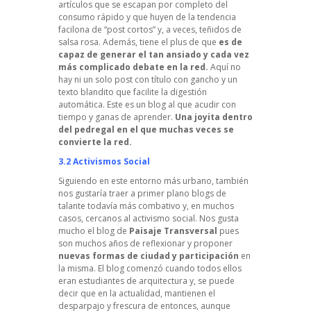
artículos que se escapan por completo del
consumo rápido y que huyen de la tendencia
facilona de “post cortos” y, a veces, teñidos de
salsa rosa. Además, tiene el plus de que
es de
capaz de generar el tan ansiado y cada vez
más complicado debate en la red.
Aquí no
hay ni un solo post con título con gancho y un
texto blandito que facilite la digestión
automática. Este es un blog al que acudir con
tiempo y ganas de aprender.
Una joyita dentro
del pedregal en el que muchas veces se
convierte la red.
3.2 Activismos Social
Siguiendo en este entorno más urbano, también
nos gustaría traer a primer plano blogs de
talante todavía más combativo y, en muchos
casos, cercanos al activismo social. Nos gusta
mucho el blog de
Paisaje Transversal
pues
son muchos años de reflexionar y proponer
nuevas formas de ciudad y participación
en
la misma. El blog comenzó cuando todos ellos
eran estudiantes de arquitectura y, se puede
decir que en la actualidad, mantienen el
desparpajo y frescura de entonces, aunque