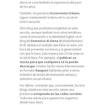
ahora se nota también la experiencia del paso
de los años.
También, los pioneros
Ecosistema Urbano
,
siguen manteniendo la llama de lo social en
todos sus post.
Otro blog que podríamos englobar en esta
sección, aunque también toca otras temáticas
como la innovación o la Identidad Digital, es
el
blog de
Domenico di Siena
@Urbanohumano.
En él, destaca el cuidado que tiene su autor a la
hora de presentar sus temas y la generosidad
con que lo hace. Esta manera tan 2.0 de estar en
la red le lleva, Por ejemplo, al
publicar su
tesina para que cualquiera se la pueda
descargar
o haber hecho varias intervenciones
en formato
hangout
hablando junto a otros
invitados de temas de innovación urbana y
activismo social urbano.
Por último, comentar que, curiosamente, los tres
blogs citados en esta sección, tienen una
presencia
estupenda en las redes sociales
.
Toda una suerte para quienes les seguimos
desde hace años.