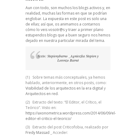
Aun con todo, son muchos los blogs activos y, en
realidad, muchas las formas en que se podrían
englobar. La expuesta en este post es solo una
de ellas; así que, os animamos a contarnos
cómo lo veis vosotr@s y traer a primer plano
estupendos blogs que a buen seguro nos hemos
dejado en nuestra particular mirada del tema.
Texto: Stepienybarno _Agnieszka Stepien y
Lorenzo Barnó
(1) Sobre temas más conceptuales, ya hemos
hablado, anteriormente, en otros posts, como:
Visibilidad de los arquitectos en la era digital
y
Arquitectos en red
.
(2) Extracto del texto: “El Editor, el Crítico, el
Teórico”. Visto en:
https://axonometrica.wordpress.com/2014/06/09/el-
editor-el-critico-el-teorico/
(3) Extracto del post Criticofobia, realizado por
Fredy Massad
_ Acceder: