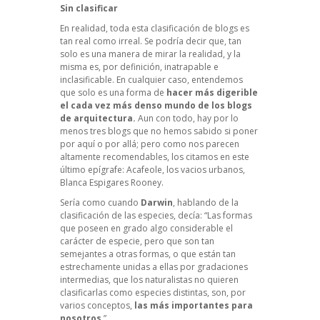
Sin clasificar
En realidad, toda esta clasificación de blogs es
tan real como irreal. Se podría decir que, tan
solo es una manera de mirar la realidad, y la
misma es, por definición, inatrapable e
inclasificable. En cualquier caso, entendemos
que solo es una forma de
hacer más digerible
el cada vez más denso mundo de los blogs
de arquitectura.
Aun con todo, hay por lo
menos tres blogs que no hemos sabido si poner
por aquí o por allá; pero como nos parecen
altamente recomendables, los citamos en este
último epígrafe:
Acafeole
,
los vacios urbanos
,
Blanca Espigares Rooney
.
Sería como cuando
Darwin
, hablando de la
clasificación de las especies, decía: “Las formas
que poseen en grado algo considerable el
carácter de especie, pero que son tan
semejantes a otras formas, o que están tan
estrechamente unidas a ellas por gradaciones
intermedias, que los naturalistas no quieren
clasificarlas como especies distintas, son, por
varios conceptos,
las más importantes para
nosotros
.”