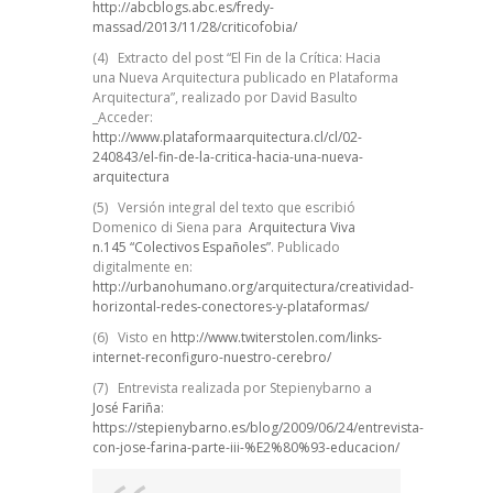
http://abcblogs.abc.es/fredy-
massad/2013/11/28/criticofobia/
(4) Extracto del post “El Fin de la Crítica: Hacia
una Nueva Arquitectura publicado en Plataforma
Arquitectura”, realizado por David Basulto
_Acceder:
http://www.plataformaarquitectura.cl/cl/02-
240843/el-fin-de-la-critica-hacia-una-nueva-
arquitectura
(5) Versión integral del texto que escribió
Domenico di Siena para
Arquitectura Viva
n.145 “Colectivos Españoles”
. Publicado
digitalmente en:
http://urbanohumano.org/arquitectura/creatividad-
horizontal-redes-conectores-y-plataformas/
(6) Visto en
http://www.twiterstolen.com/links-
internet-reconfiguro-nuestro-cerebro/
(7) Entrevista realizada por Stepienybarno a
José Fariña
:
https://stepienybarno.es/blog/2009/06/24/entrevista-
con-jose-farina-parte-iii-%E2%80%93-educacion/