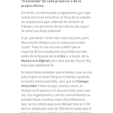
“trastienda” de cada proyecto o de la
propia oficina.
De hecho, es interesante preguntarnos ¿por qué
cuesta horrores encontrar un blog de un estudio
de arquitectura que, además de mostrar su
trabajo y los procesos de sus obras, sea capaz
de tener una línea editorial?
Sí ya…pensarás: “todo esto está muy bien, pero
lleva mucho tiempo y yo no estoy para estas
cosas”. Pues sí; esa era una actitud que la
mayoría de los arquitectos se podían permitir
antes de la llegada de la
crisis
y, a la par, de la
Nueva era digital,
pero que quizás, hoy en día,
haya que replantearse.
Es importante entender que el tiempo que se usa
para lograr un buen blog no es tiempo gastado,
ni mucho menos perdido, sino que es
!tiempo
invertido!
Cierto es que, muchas veces, el
tiempo es el que es y no da para todo, pero aun
así, con organización y ciertos conocimientos se
pueden hacer muchas cosas. El problema es
que, se nos olvida que para dibujar bien en CAD
hemos empleado más de 300 horas hasta que el