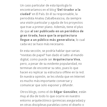
Un caso particular de esta tipología lo
encontraríamos en el blog “
Del tirador a la
ciudad
” en El País. En él su responsable, la
periodista
Anatxu Zabalbeascoa
, da siempre
una visión particular y aguda de los proyectos
que trae a primer plano. Además, tiene el plus
de que
al ser publicado en un periódico de
gran tirada, hace que la arquitectura
llegue a un público más generalista
, lo cual
cada vez se hace más necesario.
En esta sección, se podría hablar que varias
“revistas de papel” han dado el salto al mundo
digital, como puede ser
Arquitectura Viva
,
pero, a pesar de su evidente popularidad, no
terminan de encontrar su sitio, pues lo que
hacen es replicar su estructura offline en la red.
En nuestra opinión, se les olvida que en Internet
es mucho más importante conversar y
comunicar que solo exponer y difundir.
Otros blogs, como el de
Edgar González
, están
muy al día de todo lo que ocurre en nuestro
entorno arquitectónico (primicias aseguradas) y
en otras disciplinas paralelas como el diseño o