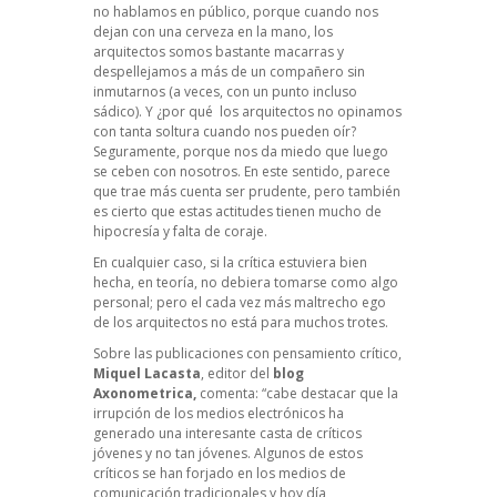
no hablamos en público, porque cuando nos
dejan con una cerveza en la mano, los
arquitectos somos bastante macarras y
despellejamos a más de un compañero sin
inmutarnos (a veces, con un punto incluso
sádico). Y ¿por qué los arquitectos no opinamos
con tanta soltura cuando nos pueden oír?
Seguramente, porque nos da miedo que luego
se ceben con nosotros. En este sentido, parece
que trae más cuenta ser prudente, pero también
es cierto que estas actitudes tienen mucho de
hipocresía y falta de coraje.
En cualquier caso, si la crítica estuviera bien
hecha, en teoría, no debiera tomarse como algo
personal; pero el cada vez más maltrecho ego
de los arquitectos no está para muchos trotes.
Sobre las publicaciones con pensamiento crítico,
Miquel Lacasta
, editor del
blog
Axonometrica,
comenta: “cabe destacar que la
irrupción de los medios electrónicos ha
generado una interesante casta de críticos
jóvenes y no tan jóvenes. Algunos de estos
críticos se han forjado en los medios de
comunicación tradicionales y hoy día