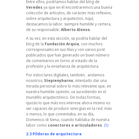
Entre ellos, podríamos hablar del blog de
Veredes
ya que en él encontraremos una buena
colección de artículos, de carácter más reflexivo,
sobre arquitectura y arquitectos. Aquí,
destacamos la labor, siempre humilde y certera,
de su responsable:
Alberto Alonso.
A su vez, en esta sección, se podría hablar d
el
blog de la
Fundación Arquia
, con muchos
corresponsales en sus filas y con varios post
publicados que han generado un buen número
de comentarios en torno al estado de la
profesión y la enseñanza de arquitectura.
Por estos lares digitales, también, andamos
nosotros,
Stepienybarno
, intentado dar una
mirada personal sobre lo más relevante que, en
nuestra humilde opinión, va sucediendo en el
mundillo arquitectónico. De todas formas,
quizás lo que más nos interese ahora mismo es
ser capaces de producir sinergias en la red; más
o menos, lo que comentaba, en su día,
Domenico di Siena, cuando hablaba de nuestra
labor como
conectores o articuladores
.
(5)
2.3 Píldoras de arquitectura