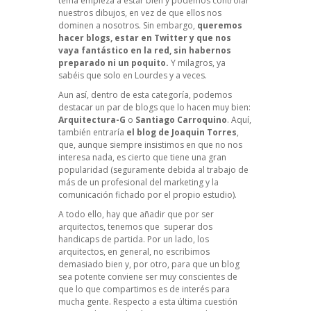
tema empieza a estar bien y podemos controlar
nuestros dibujos, en vez de que ellos nos
dominen a nosotros. Sin embargo,
queremos
hacer blogs, estar en Twitter y que nos
vaya fantástico en la red, sin habernos
preparado ni un poquito.
Y milagros, ya
sabéis que solo en Lourdes y a veces.
Aun así, dentro de esta categoría, podemos
destacar un par de blogs que lo hacen muy bien:
Arquitectura-G
o
Santiago Carroquino
.
Aquí,
también entraría
el blog de Joaquin Torres
,
que, aunque siempre insistimos en que no nos
interesa nada, es cierto que tiene una gran
popularidad (seguramente debida al trabajo de
más de un profesional del marketing y la
comunicación fichado por el propio estudio).
A todo ello, hay que añadir que por ser
arquitectos, tenemos que superar dos
handicaps de partida. Por un lado, los
arquitectos, en general, no escribimos
demasiado bien y, por otro, para que un blog
sea potente conviene ser muy conscientes de
que lo que compartimos es de interés para
mucha gente. Respecto a esta última cuestión