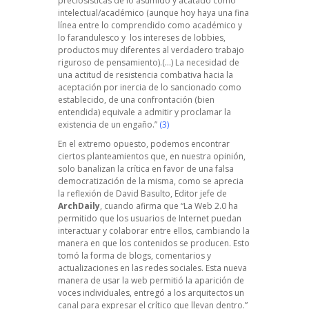
preciosísticas de lo asumido y acatado como
intelectual/académico (aunque hoy haya una fina
línea entre lo comprendido como académico y
lo farandulesco y los intereses de lobbies,
productos muy diferentes al verdadero trabajo
riguroso de pensamiento).(…) La necesidad de
una actitud de resistencia combativa hacia la
aceptación por inercia de lo sancionado como
establecido, de una confrontación (bien
entendida) equivale a admitir y proclamar la
existencia de un engaño.”
(3)
En el extremo opuesto, podemos encontrar
ciertos planteamientos que, en nuestra opinión,
solo banalizan la crítica en favor de una falsa
democratización de la misma, como se aprecia
la reflexión de David Basulto, Editor jefe de
ArchDaily
, cuando afirma que “La Web 2.0 ha
permitido que los usuarios de Internet puedan
interactuar y colaborar entre ellos, cambiando la
manera en que los contenidos se producen. Esto
tomó la forma de blogs, comentarios y
actualizaciones en las redes sociales. Esta nueva
manera de usar la web permitió la aparición de
voces individuales, entregó a los arquitectos un
canal para expresar el crítico que llevan dentro.”