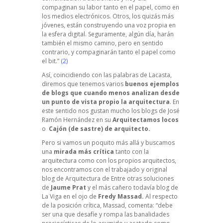
compaginan su labor tanto en el papel, como en
los medios electrónicos. Otros, los quizás más
jóvenes, están construyendo una voz propia en
la esfera digital. Seguramente, algún día, harán
también el mismo camino, pero en sentido
contrario, y compaginarán tanto el papel como
el bit.”
(2)
Así, coincidiendo con las palabras de Lacasta,
diremos que tenemos varios
buenos ejemplos
de blogs que cuando menos analizan desde
un punto de vista propio la arquitectura
. En
este sentido nos gustan mucho los blogs de José
Ramón Hernández en su
Arquitectamos locos
o
Cajón (de sastre) de arquitecto
.
Pero si vamos un poquito más allá y buscamos
una
mirada más crítica
tanto con la
arquitectura como con los propios arquitectos,
nos encontramos con el trabajado y original
blog de Arquitectura de Entre otras soluciones
de
Jaume Prat
y el más cañero todavía blog de
La Viga en el ojo
de
Fredy Massad.
Al respecto
de la posición crítica, Massad, comenta: “debe
ser una que desafíe y rompa las banalidades