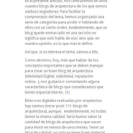
En el presente artículo, nos centraremos en unos
cuantos blogs de arquitectura de los que somos
asiduos seguidores. Para facilitar la
comprensión del tema, hemos organizado una
serie de categorías para poder ir hablando de
ellos con un cierto orden. Evidentemente, que un
blog quede enmarcado en una sección no
significa que solo hable de eso; sino que, en
nuestra opinión, es lo que más le define.
Así que, si os interesa el tema, vamos a ello.
Como decimos, hoy, más que hablar de los
conceptos importantes que se deben manejar
para crear un buen blog de arquitectura
(Identidad Digital, visibilidad, reputación
online…), nos gustaría ir comentando alguna
característica de blogs que consideramos que
tienen especial interés.
(1)
Bitácoras digitales realizadas por arquitectos
hay cientos (mirar post:
111 blogs de
arquitectura
), aunque, evidentemente, no todas
tienen la misma calidad. Sería bueno saber la
cantidad de blogs de arquitectura que nacen
para morir en menos de unos meses. Tener un
blog de calidad, no solo es tener buen material