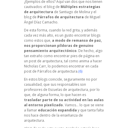
¿Ejemplos de ellos? Aquí van dos que nos tienen
cautivados: el blog de
Múltiples estrategias
de arquitectura
de Santiago de Molina y el
blog de
Párrafos de arquitectura
de Miguel
Ángel Díaz Camacho.
De esta forma, cuando la red grita, y además
cada vez más alto, es un gusto encontrar blogs
como estos que,
a modo de remanso de paz,
nos proporcionan píldoras de genuino
pensamiento arquitectónico
. De hecho, algo
tan extraño como encontrar pies de página en
un post de arquitectura, tal como anima a hacer
Nicholas Carr
, lo podemos encontrar en cada
post de
Párrafos de arquitectura
.
(6)
En estos blogs coincide, seguramente no por
casualidad, que sus responsables son
profesores de Escuelas de arquitectura, por lo
que, de alguna forma, lo que hacen es
trasladar parte de su actividad en las aulas
al entorno pixelizado.
Vamos… lo que se viene
a llamar
educación expandida
y que tanta falta
nos hace dentro de la enseñanza de
arquitectura.