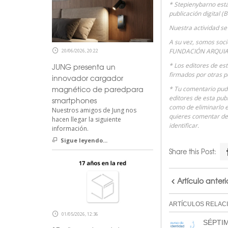
* Stepienybarno est
publicación digital (
Nuestra actividad se 
A su vez, somos soc
FUNDACIÓN ARQUIA
20/06/2026, 20:22
* Los editores de es
JUNG presenta un
firmados por otras p
innovador cargador
magnético de paredpara
* Tu comentario pudi
editores de esta publ
smartphones
como de eliminarlo e
Nuestros amigos de Jung nos
quieres comentar de
hacen llegar la siguiente
identificar.
información.
Sigue leyendo...
Share this Post:
Artículo anteri
ARTÍCULOS RELAC
01/05/2026, 12:36
SÉPTI