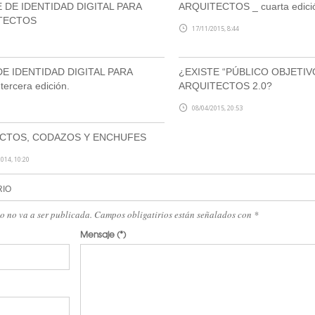
 DE IDENTIDAD DIGITAL PARA
ARQUITECTOS _ cuarta edici
TECTOS
17/11/2015, 8:44
E IDENTIDAD DIGITAL PARA
¿EXISTE “PÚBLICO OBJETIV
rcera edición.
ARQUITECTOS 2.0?
08/04/2015, 20:53
CTOS, CODAZOS Y ENCHUFES
014, 10:20
RIO
eo no va a ser publicada. Campos obligatirios están señalados con
*
Mensaje
(*)