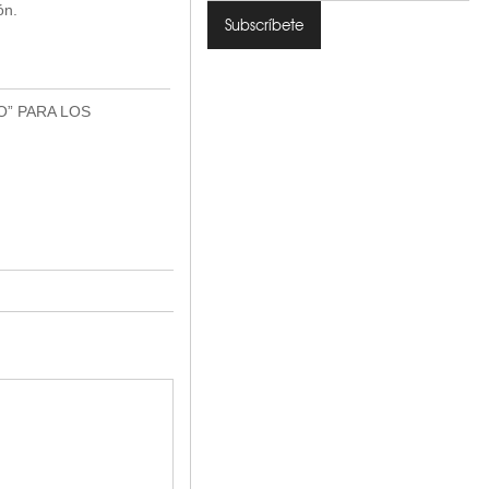
ón.
O” PARA LOS