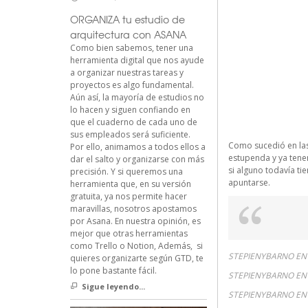
ORGANIZA tu estudio de
arquitectura con ASANA
Como bien sabemos, tener una
herramienta digital que nos ayude
a organizar nuestras tareas y
proyectos es algo fundamental.
Aún así, la mayoría de estudios no
lo hacen y siguen confiando en
que el cuaderno de cada uno de
sus empleados será suficiente.
Como sucedió en las 
Por ello, animamos a todos ellos a
estupenda y ya tenem
dar el salto y organizarse con más
si alguno todavía ti
precisión. Y si queremos una
apuntarse.
herramienta que, en su versión
gratuita, ya nos permite hacer
maravillas, nosotros apostamos
por Asana. En nuestra opinión, es
mejor que otras herramientas
como Trello o Notion, Además, si
STEPIENYBARNO EN 
quieres organizarte según GTD, te
lo pone bastante fácil.
STEPIENYBARNO EN 
Sigue leyendo...
STEPIENYBARNO EN