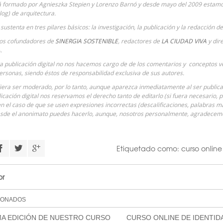
á formado por Agnieszka Stepien y Lorenzo Barnó y desde mayo del 2009 estamos
Blog) de arquitectura.
sustenta en tres pilares básicos: la investigación, la publicación y la redacción d
ios cofundadores de
SINERGIA SOSTENIBLE
, redactores de
LA CIUDAD VIVA
y dire
.
ta publicación digital no nos hacemos cargo de de los comentarios y conceptos ve
ersonas, siendo éstos de responsabilidad exclusiva de sus autores.
era ser moderado, por lo tanto, aunque aparezca inmediatamente al ser publicad
icación digital nos reservamos el derecho tanto de editarlo (si fuera necesario, 
n el caso de que se usen expresiones incorrectas (descalificaciones, palabras ma
sde el anonimato puedes hacerlo, aunque, nosotros personalmente, agradece
Etiquetado como:
curso online
or
IONADOS
MA EDICIÓN DE NUESTRO CURSO
CURSO ONLINE DE IDENTIDA