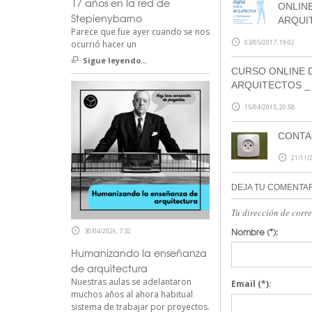
17 años en la red de
ONLINE
Stepienybarno
ARQUI
Parece que fue ayer cuando se nos
03/05/2017, 19:02
ocurrió hacer un
Sigue leyendo...
CURSO ONLINE D
ARQUITECTOS _ te
15/04/2015, 20:58
CONTA
21/11/2
DEJA TU COMENTA
Tu dirección de corr
Nombre
(*):
30/04/2026, 7:32
Humanizando la enseñanza
de arquitectura
Nuestras aulas se adelantaron
Email
(*):
muchos años al ahora habitual
sistema de trabajar por proyectos.