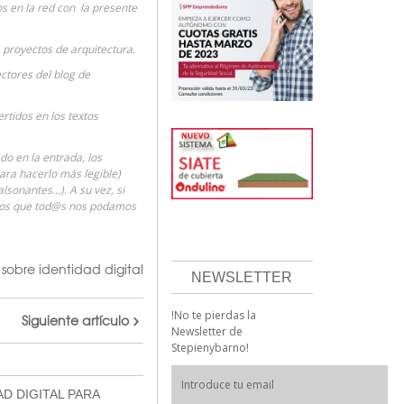
 en la red con la presente
e proyectos de arquitectura.
ctores del blog de
rtidos en los textos
o en la entrada, los
para hacerlo más legible)
lsonantes…). A su vez, si
mos que tod@s nos podamos
 sobre identidad digital
NEWSLETTER
!No te pierdas la
Siguiente artículo
Newsletter de
Stepienybarno!
D DIGITAL PARA