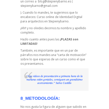
un correo a
blog@stepienybarno.es
(
stepienybarno@gmail.com
). Cuando lo mandes, te sugerimos que lo
encabeces: Curso online de Identidad Digital
para arquitectos en Stepienybarno.
¡Ah!! y no olvides decirnos tu nombre y apellido
completo.
Hazlo cuanto antes pues las
¡PLAZAS son
LIMITADAS!
También, es importante que en un par de
párrafos nos mandes una “carta de motivación”
sobre lo que esperas de un curso como el que
os presentamos.
“Los videos de presentación a primera hora de la
mañana están geniales, consiguen un grandísimo
acercamiento.” Salva Castillo
8_METODOLOGÍA:
No nos gusta la figura de alguien que subido en