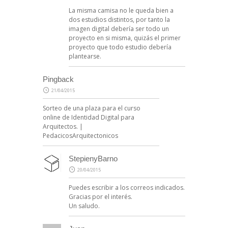
La misma camisa no le queda bien a
dos estudios distintos, por tanto la
imagen digital debería ser todo un
proyecto en si misma, quizás el primer
proyecto que todo estudio debería
plantearse.
Pingback
21/04/2015
Sorteo de una plaza para el curso
online de Identidad Digital para
Arquitectos. |
PedacicosArquitectonicos
StepienyBarno
20/04/2015
Puedes escribir a los correos indicados.
Gracias por el interés.
Un saludo.