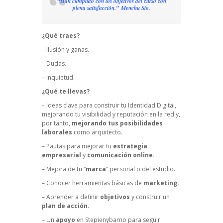
“Han cumplido con los objetivos del curso con
plena satisfacción.” Menchu Sío.
¿Qué traes?
– Ilusión y ganas.
– Dudas.
– Inquietud.
¿Qué te llevas?
– Ideas clave para construir tu Identidad Digital,
mejorando tu visibilidad y reputación en la red y,
por tanto,
mejorando tus posibilidades
laborales
como arquitecto.
– Pautas para mejorar tu
estrategia
empresarial
y
comunicación online.
– Mejora de tu “
marca
” personal o del estudio.
– Conocer herramientas básicas de
marketing.
– Aprender a definir
objetivos
y construir un
plan de acción.
– Un
apoyo
en Stepienybarno para seguir