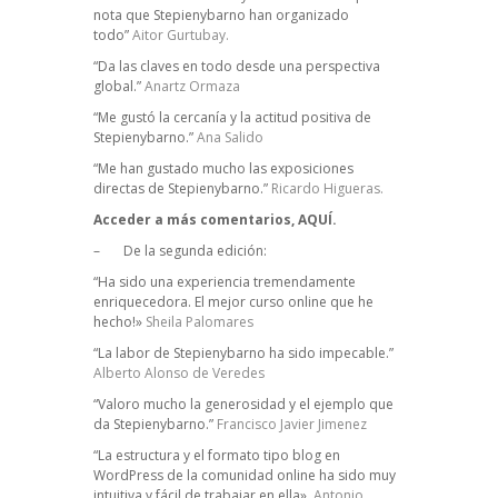
nota que Stepienybarno han organizado
todo”
Aitor Gurtubay.
“Da las claves en todo desde una perspectiva
global.”
Anartz Ormaza
“Me gustó la cercanía y la actitud positiva de
Stepienybarno.”
Ana Salido
“Me han gustado mucho las exposiciones
directas de Stepienybarno.”
Ricardo Higueras.
Acceder a más comentarios,
AQUÍ.
– De la segunda edición:
“Ha sido una experiencia tremendamente
enriquecedora. El mejor curso online que he
hecho!»
Sheila Palomares
“La labor de Stepienybarno ha sido impecable.”
Alberto Alonso de Veredes
“Valoro mucho la generosidad y el ejemplo que
da Stepienybarno.”
Francisco Javier Jimenez
“La estructura y el formato tipo blog en
WordPress de la comunidad online ha sido muy
intuitiva y fácil de trabajar en ella».
Antonio