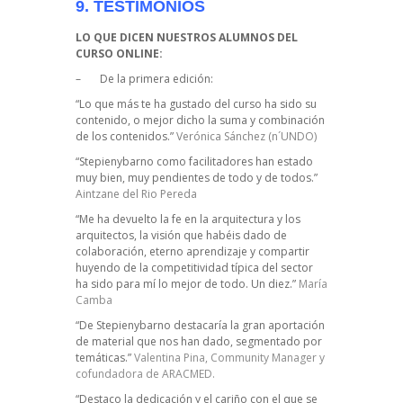
9. TESTIMONIOS
LO QUE DICEN NUESTROS ALUMNOS DEL
CURSO ONLINE:
– De la primera edición:
“Lo que más te ha gustado del curso ha sido su
contenido, o mejor dicho la suma y combinación
de los contenidos.”
Verónica Sánchez (n´UNDO)
“Stepienybarno como facilitadores han estado
muy bien, muy pendientes de todo y de todos.”
Aintzane del Rio Pereda
“Me ha devuelto la fe en la arquitectura y los
arquitectos, la visión que habéis dado de
colaboración, eterno aprendizaje y compartir
huyendo de la competitividad típica del sector
ha sido para mí lo mejor de todo. Un diez.”
María
Camba
“De Stepienybarno destacaría la gran aportación
de material que nos han dado, segmentado por
temáticas.”
Valentina Pina, Community Manager y
cofundadora de ARACMED.
“Destaco la dedicación y el cariño con el que se