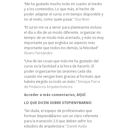
“Me ha gustado mucho todo en cuanto al medio
y a los contenidos. Lo que más, el hecho de
poder adaptar el curso a mi tiempo disponible y
no al revés, como suele pasar.”
Eva Nion
“El curso me va a servir para plantearme incluso
el día a día de un modo diferente, organizar mi
tiempo de un modo más acertado, y esto es muy
importante ya que engloba un aspecto más
importante que todos los demás, la felicidad”
Álvaro Fernández
“Una de las cosas que más me ha gustado del
curso es la facilidad a la hora de hacerlo. El
poder organizarme las sesiones cada día
cuando me vengan bien gracias al formato que
habéis elegido es todo un éxito.”
Enrique Parra
de Pedacicos Arquitectonicos
Acceder a más comentarios,
AQUÍ.
LO QUE DICEN SOBRE STEPIENYBARNO:
“Sin duda, el equipo de profesionales que
forman Stepien&Barno son un claro referente
para la transición 2.0 que deben sufrir los
estudios de arquitectura.”
Daniel Ayala