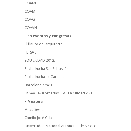
COAMU
COAM
COAG
COAVN
– En eventos y congresos
El futuro del arquitecto
FETSAC
EQUIciuDAD 2012.
Pecha kucha San Sebastián
Pecha kucha La Carolina
Barcelona-eme3
En Sevilla-
#jornadasLCV
_ La Ciudad Viva
– Másters
Mcas-Sevilla
Camilo José Cela
Universidad Nacional Autónoma de México