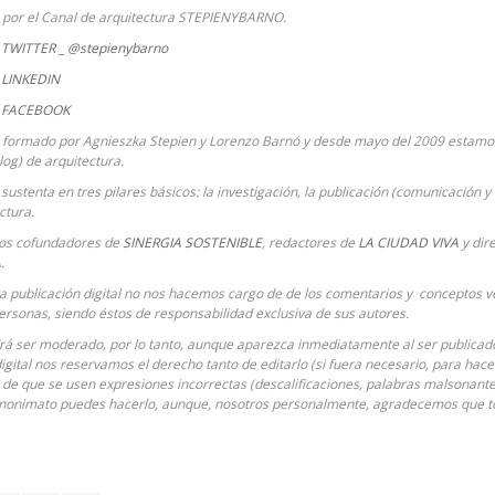
a por el Canal de arquitectura STEPIENYBARNO.
TWITTER _ @stepienybarno
LINKEDIN
 FACEBOOK
 formado por Agnieszka Stepien y Lorenzo Barnó y desde mayo del 2009 estamos
Blog) de arquitectura.
sustenta en tres pilares básicos: la investigación, la publicación (comunicación y 
ctura.
ios cofundadores de
SINERGIA SOSTENIBLE
, redactores de
LA CIUDAD VIVA
y dir
A
.
ta publicación digital no nos hacemos cargo de de los comentarios y conceptos ve
ersonas, siendo éstos de responsabilidad exclusiva de sus autores.
á ser moderado, por lo tanto, aunque aparezca inmediatamente al ser publicado 
digital nos reservamos el derecho tanto de editarlo (si fuera necesario, para hac
o de que se usen expresiones incorrectas (descalificaciones, palabras malsonantes
anonimato puedes hacerlo, aunque, nosotros personalmente, agradecemos que