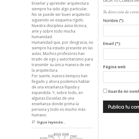
DEJA TU COMENTA
Enseñar y aprender arquitectura
siempre ha sido algo particular.
Tu dirección de corr
No se puede ser buen arquitecto
siguiendo un esquema rígido.
Nombre
(*):
Nuestra disciplina aúna técnica,
arte y sobre todo mucha
humanidad.
Humanidad que, por desgracia, no
Email
(*):
siempre ha estado presente en las
aulas. Muchos profesores han
tirado de ego y autoritarismo para
transmitir su única manera de ver
Página web
la arquitectura.
Por suerte, nuevos tiempos han
llegado y ahora podemos hablar
de una enseñanza líquida y
Guarda mi nomb
expandida. Y, sobre todo, en
algunas Escuelas de una
enseñanza donde prima la
persona y todo es mucho más
humano.
Sigue leyendo...