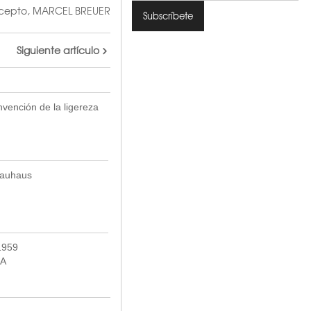
cepto
,
MARCEL BREUER
Siguiente artículo
nvención de la ligereza
Bauhaus
959
A