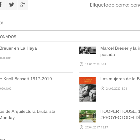
Etiquetado como:
con
or
IONADOS
Breuer en La Haya
Marcel Breuer y la i
pesada
020, 8:01
11/06/2020, 8:01
e Knoll Bassett 1917-2019
Las mujeres de la 
020, 8:02
24/02/2020, 8:01
os de Arquitectura Brutalista
HOOPER HOUSE, 1
lMonday
#PROYECTODELDÍ
27/04/2017, 15:17