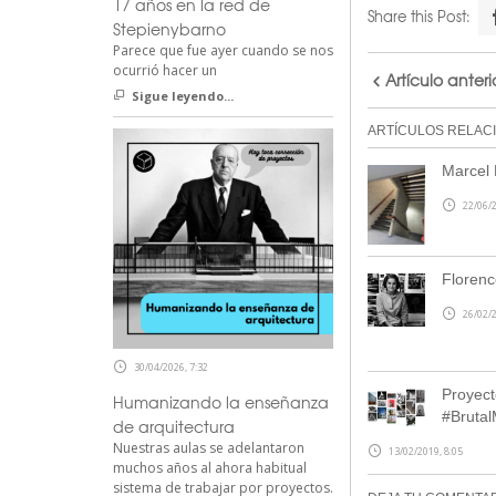
17 años en la red de
Share this Post:
Stepienybarno
Parece que fue ayer cuando se nos
ocurrió hacer un
Artículo anteri
Sigue leyendo...
ARTÍCULOS RELAC
Marcel 
22/06/2
Florenc
26/02/2
30/04/2026, 7:32
Proyect
Humanizando la enseñanza
#Bruta
de arquitectura
Nuestras aulas se adelantaron
13/02/2019, 8:05
muchos años al ahora habitual
sistema de trabajar por proyectos.