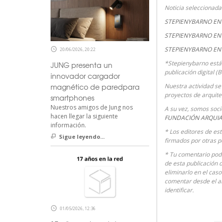
Noticia seleccionad
STEPIENYBARNO EN 
STEPIENYBARNO EN 
STEPIENYBARNO EN
20/06/2026, 20:22
*Stepienybarno está
JUNG presenta un
publicación digital (
innovador cargador
magnético de paredpara
Nuestra actividad se 
proyectos de arquite
smartphones
Nuestros amigos de Jung nos
A su vez, somos soc
hacen llegar la siguiente
FUNDACIÓN ARQUI
información.
* Los editores de es
Sigue leyendo...
firmados por otras p
* Tu comentario podr
de esta publicación 
eliminarlo en el cas
comentar desde el 
identificar.
01/05/2026, 12:36