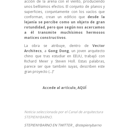
acción de la arena con el viento, produciendo
unos bellísimos efectos. El conjunto de planos y
superficies, conjuntamente con los vacíos que
conforman, crean un edificio que
desde la
lejanía se percibe como un objeto de gran
rotundidad, pero que según nos acercamos
a él transmite muchísimos hermosos
matices constructivos
.
La obra se atribuye, dentro de
Vector
Architecs
, a
Gong Dong
, un joven arquitecto
chino que tras estudiar en EEUU, trabajó con
Richard Meier y Steven Holl. Estas palabras,
parece ser que también suyas, describen este
gran proyecto (…)”
Accede al artículo,
AQUÍ
Noticia seleccionada por el Canal de arquitectura
STEPIENYBARNO.
STEPIENYBARNO EN TWITTER _ @stepienybarno