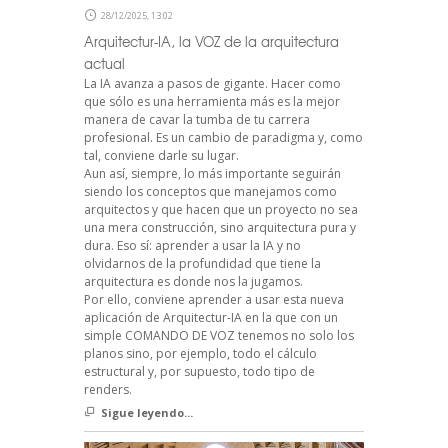
28/12/2025, 13:02
Arquitectur-IA, la VOZ de la arquitectura
actual
La IA avanza a pasos de gigante. Hacer como
que sólo es una herramienta más es la mejor
manera de cavar la tumba de tu carrera
profesional. Es un cambio de paradigma y, como
tal, conviene darle su lugar.
Aun así, siempre, lo más importante seguirán
siendo los conceptos que manejamos como
arquitectos y que hacen que un proyecto no sea
una mera construcción, sino arquitectura pura y
dura. Eso sí: aprender a usar la IA y no
olvidarnos de la profundidad que tiene la
arquitectura es donde nos la jugamos.
Por ello, conviene aprender a usar esta nueva
aplicación de Arquitectur-IA en la que con un
simple COMANDO DE VOZ tenemos no solo los
planos sino, por ejemplo, todo el cálculo
estructural y, por supuesto, todo tipo de
renders.
Sigue leyendo...