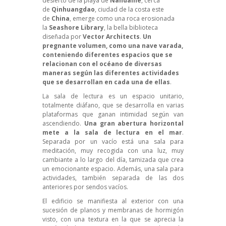
desierto de la playa de
Nandaihe
, cerca
de
Qinhuangdao
, ciudad de la costa este
de
China
, emerge como una roca erosionada
la
Seashore Library
, la bella biblioteca
diseñada por
Vector Architects
.
Un
pregnante volumen, como una nave varada,
conteniendo diferentes espacios que se
relacionan con el océano de diversas
maneras según las diferentes actividades
que se desarrollan en cada una de ellas
.
La sala de lectura es un espacio unitario,
totalmente diáfano, que se desarrolla en varias
plataformas que ganan intimidad según van
ascendiendo.
Una gran abertura horizontal
mete a la sala de lectura en el mar
.
Separada por un vacío está una sala para
meditación, muy recogida con una luz, muy
cambiante a lo largo del día, tamizada que crea
un emocionante espacio. Además, una sala para
actividades, también separada de las dos
anteriores por sendos vacíos.
El edificio se manifiesta al exterior con una
sucesión de planos y membranas de hormigón
visto, con una textura en la que se aprecia la