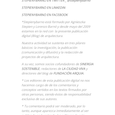
STEPIENYBARNO EN TWITTER _ @stepienybarno
STEPIENYBARNO EN LINKEDIN
STEPIENYBARNO EN FACEBOOK
*Stepienybarno está formado por Agnieszka
Stepien y Lorenzo Barnó y desde mayo del 2009
estamos en la red con la presente publicación
digital (Blog) de arquitectura.
Nuestra actividad se sustenta en tres pilares
básicos: la investigación, la publicación
(comunicación y difusión) y la redacción de
proyectos de arquitectura.
A su vez, somos socios cofundadores de
SINERGIA
SOSTENIBLE
, redactores de
LA CIUDAD VIVA
y
directores del blog de
FUNDACIÓN ARQUIA
.
* Los editores de esta publicación digital no nos
hacemos cargo de de los comentarios y
conceptos vertidos en los textos firmados por
otras personas, siendo éstos de responsabilidad
exclusiva de sus autores.
* Tu comentario podrá ser moderado, por lo
tanto, aunque aparezca inmediatamente al ser