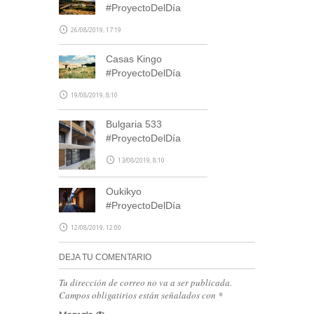
#ProyectoDelDía
26/08/2019, 17:19
Casas Kingo
#ProyectoDelDía
19/08/2019, 8:10
Bulgaria 533
#ProyectoDelDía
13/08/2019, 8:10
Oukikyo
#ProyectoDelDía
12/08/2019, 12:00
DEJA TU COMENTARIO
Tu dirección de correo no va a ser publicada.
Campos obligatirios están señalados con
*