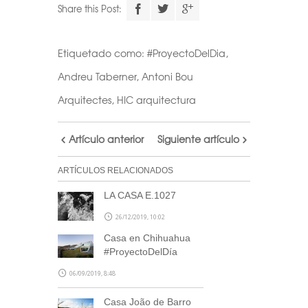
Share this Post:
Etiquetado como:
#ProyectoDelDia
,
Andreu Taberner
,
Antoni Bou
Arquitectes
,
HIC arquitectura
Artículo anterior
Siguiente artículo
ARTÍCULOS RELACIONADOS
LA CASA E.1027
26/12/2019, 10:02
Casa en Chihuahua
#ProyectoDelDía
06/09/2019, 8:48
Casa João de Barro