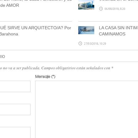
a de AMOR
06/08/2018, 8:20
UÉ SIRVE UN ARQUITECTO/A? Por
LA CASA SIN INTI
 Barahona
CAMINAMOS
27/03/2018, 10:29
RIO
eo no va a ser publicada. Campos obligatirios están señalados con
*
Mensaje
(*)