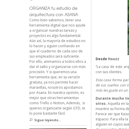
ORGANIZA tu estudio de
arquitectura con ASANA
Como bien sabemos, tener una
herramienta digital que nos ayude
a organizar nuestras tareas y
proyectos es algo fundamental.
Aún así, la mayoría de estudios no
lo hacen y siguen confiando en
que el cuaderno de cada uno de
sus empleados será suficiente.
Desde
Houzz
Por ello, animamos a todos ellos a
dar el salto y organizarse con más
“La casa de este ar
precisión. Y si queremos una
con sus clientes.
herramienta que, en su versión
Esta casa forma part
gratuita, ya nos permite hacer
de sus sueños con im
maravillas, nosotros apostamos
más les guste en un
por Asana. En nuestra opinión, es
mejor que otras herramientas
Durante mucho tie
como Trello o Notion, Además, si
otros.
Aquella en la
quieres organizarte según GTD, te
muestre su forma de
lo pone bastante fácil.
Parece ser que Kazu
espacio. Para ella l
Sigue leyendo...
alguien en cuyos sue