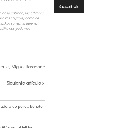
en la entrada, los editores
erlo más legible) como de
…). A su vez, si quieres
 tod@s nos podamos
ouzz
,
Miguel Barahona
Siguiente artículo
nadero de policarbonato
o #ProyectoDelDía