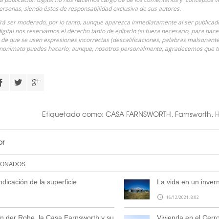
ersonas, siendo éstos de responsabilidad exclusiva de sus autores.
á ser moderado, por lo tanto, aunque aparezca inmediatamente al ser publicado 
digital nos reservamos el derecho tanto de editarlo (si fuera necesario, para hac
o de que se usen expresiones incorrectas (descalificaciones, palabras malsonantes
anonimato puedes hacerlo, aunque, nosotros personalmente, agradecemos que
Etiquetado como:
CASA FARNSWORTH
,
Farnsworth
,
H
or
IONADOS
ndicación de la superficie
La vida en un inver
16/12/2021, 8:02
n der Rohe, la Casa Farnsworth y su
Vivienda en el Cerr