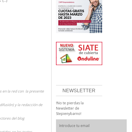
 (…)”
NEWSLETTER
 en la red con la presente
!No te pierdas la
difusión) y la redacción de
Newsletter de
Stepienybarno!
ectores del blog
rtidos en los textos