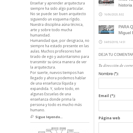
Enseñar y aprender arquitectura
histori
siempre ha sido algo particular.
No se puede ser buen arquitecto
16/06/2020, 8:02
siguiendo un esquema rígido.
Nuestra disciplina aúna técnica,
PARA Q
arte y sobre todo mucha
Miguel
humanidad.
Humanidad que, por desgracia, no
04/05/2018, 14:51
siempre ha estado presente en las
aulas. Muchos profesores han
DEJA TU COMENTA
tirado de ego y autoritarismo para
transmitir su única manera de ver
Tu dirección de corr
la arquitectura.
Por suerte, nuevos tiempos han
Nombre
(*):
llegado y ahora podemos hablar
de una enseñanza líquida y
expandida. Y, sobre todo, en
algunas Escuelas de una
Email
(*):
enseñanza donde prima la
persona y todo es mucho más
humano.
Sigue leyendo...
Página web