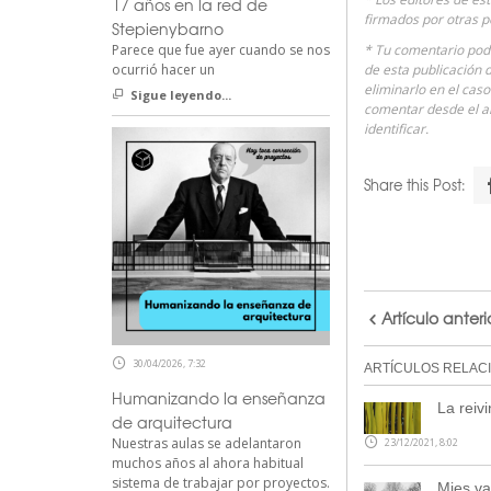
17 años en la red de
firmados por otras p
Stepienybarno
* Tu comentario podr
Parece que fue ayer cuando se nos
de esta publicación 
ocurrió hacer un
eliminarlo en el cas
Sigue leyendo...
comentar desde el 
identificar.
Share this Post:
Artículo anteri
30/04/2026, 7:32
ARTÍCULOS RELAC
Humanizando la enseñanza
La reivi
de arquitectura
Nuestras aulas se adelantaron
23/12/2021, 8:02
muchos años al ahora habitual
sistema de trabajar por proyectos.
Mies va