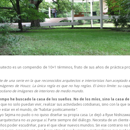
quitecto es un compendio de 10+1 términos, fruto de sus años de práctica prof
e de una serie en la que reconocidos arquitectos e interioristas han aceptado e
ágenes de Houzz. La única regla es que no hay reglas. El único límite: su cap
 océano de imágenes de interiores de medio mundo.
mpo he buscado la casa de los sueños. No de los míos, sino la casa de
 que no solo puedan vivir, realizar sus actividades cotidianas, sino con la que s
 estar en el mundo, de “habitar poéticamente
”
.
yo Sejima no pudo o no quiso diseñar su propia casa. Le dejó a Ryue Nishizawa
a arquitectura no
es porque sí.
Parte siempre del diálogo. Necesita de un cliente
ños poder escudriñar, para el que idear nuevos mundos. Sin ese contrario no l