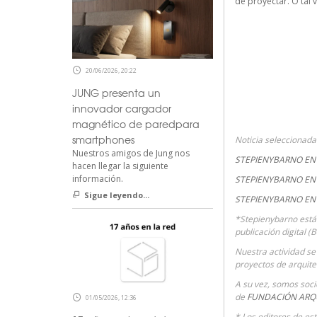
de proyectar. O tal 
20/06/2026, 20:22
JUNG presenta un
innovador cargador
magnético de paredpara
smartphones
Noticia seleccionad
Nuestros amigos de Jung nos
STEPIENYBARNO EN 
hacen llegar la siguiente
información.
STEPIENYBARNO EN 
Sigue leyendo...
STEPIENYBARNO EN
*Stepienybarno está
publicación digital (
Nuestra actividad se 
proyectos de arquite
A su vez, somos soc
de
FUNDACIÓN ARQ
01/05/2026, 12:36
* Los editores de es