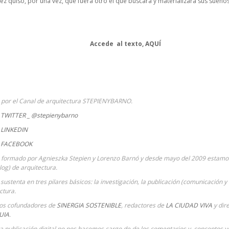
vez quiso, por una vez, que fuera otro el que buscara y materializara sus sueños
Accede al texto,
AQUÍ
a por el Canal de arquitectura STEPIENYBARNO.
TWITTER _ @stepienybarno
LINKEDIN
 FACEBOOK
 formado por Agnieszka Stepien y Lorenzo Barnó y desde mayo del 2009 estamos
Blog) de arquitectura.
sustenta en tres pilares básicos: la investigación, la publicación (comunicación y 
ctura.
ios cofundadores de
SINERGIA SOSTENIBLE
, redactores de
LA CIUDAD VIVA
y dir
UIA
.
ta publicación digital no nos hacemos cargo de de los comentarios y conceptos ve