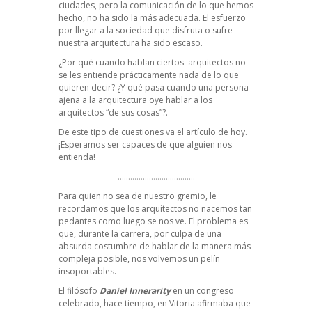
ciudades, pero la comunicación de lo que hemos
hecho, no ha sido la más adecuada. El esfuerzo
por llegar a la sociedad que disfruta o sufre
nuestra arquitectura ha sido escaso.
¿Por qué cuando hablan ciertos arquitectos no
se les entiende prácticamente nada de lo que
quieren decir? ¿Y qué pasa cuando una persona
ajena a la arquitectura oye hablar a los
arquitectos “de sus cosas”?.
De este tipo de cuestiones va el artículo de hoy.
¡Esperamos ser capaces de que alguien nos
entienda!
……………………………….
Para quien no sea de nuestro gremio, le
recordamos que los arquitectos no nacemos tan
pedantes como luego se nos ve. El problema es
que, durante la carrera, por culpa de una
absurda costumbre de hablar de la manera más
compleja posible, nos volvemos un pelín
insoportables.
El filósofo
Daniel Innerarity
en un congreso
celebrado, hace tiempo, en Vitoria afirmaba que