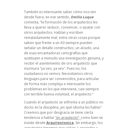
También es interesante saber cómo nos ven
desde fuera; en ese sentido,
Emilio Luque
comenta, “la formación de los arquitectos les
lleva a querer seducir, convencer, o epatar con
otros arquitectos. Hablan y escriben
rematadamente mal, entre otras cosas porque
saben que frente a un A0 siempre pueden
señalar un detalle constructivo, un alzado, una
de esas encantadoras cartografías que
sustituyen a menudo una investigación genuina, y
recibir el asentimiento de oro arquitecto que
murmura “ya veo, ya veo”. Pues no, los
ciudadanos no vemos. Necesitamos otros
lenguajes para ser convencidos, para articular
de forma más compleja e interesante los
problemas en los que interviene, casi siempre
con terrible buena voluntad, el arquitecto.”
Cuando el arquitecto se enfrenta a un público no
docto en la disciplina ¿en qué idioma les habla?
Creemos que por desgracia se tiene cierta
tendencia a hablar
“en arquitecto”,
como bien se
insiste desde
Arquitextonica
. Sin embargo, los
arquitectos tenemos que volver a aprender a