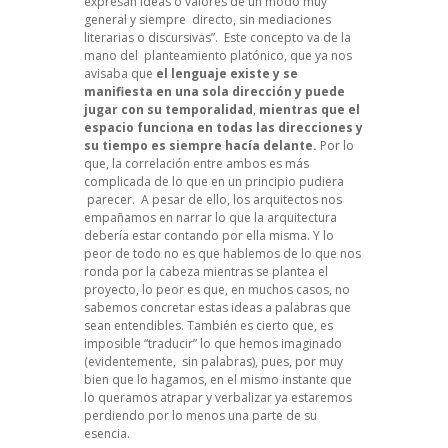
expresan ideas o valores de un modo muy
general y siempre directo, sin mediaciones
literarias o discursivas”. Este concepto va de la
mano del planteamiento platónico, que ya nos
avisaba que
el lenguaje existe y se
manifiesta en una sola dirección
y puede
jugar con su temporalidad
,
mientras que el
espacio funciona en todas las direcciones y
su tiempo es siempre hacía delante.
Por lo
que, la correlación entre ambos es más
complicada de lo que en un principio pudiera
parecer. A pesar de ello, los arquitectos nos
empañamos en narrar lo que la arquitectura
debería estar contando por ella misma. Y lo
peor de todo no es que hablemos de lo que nos
ronda por la cabeza mientras se plantea el
proyecto, lo peor es que, en muchos casos, no
sabemos concretar estas ideas a palabras que
sean entendibles. También es cierto que, es
imposible “traducir” lo que hemos imaginado
(evidentemente, sin palabras), pues, por muy
bien que lo hagamos, en el mismo instante que
lo queramos atrapar y verbalizar ya estaremos
perdiendo por lo menos una parte de su
esencia.