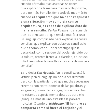
cuando afirmaba que las cosas se tienen
que explicar de la manera más sencilla posible,
pero no más. Por ello, tiene todavía más mérito
cuando
el arquitecto que ha dado respuesta
a una situación muy compleja con su
arquitectura, es capaz de explicar ésta de
manera sencilla.
Carlos Puente
nos recuerda
que “es bien sabido, que resulta más fácil usar
un lenguaje complicado para explicar las cosas
sencillas, que explicar con palabras sencillas lo
que es complicado. Por el prestigio que la
oscuridad, como residuo del poder ejercido por
la cultura, ostenta frente a la claridad, es incluso
difícil encontrar la sencillez explicada de manera
sencilla!”
Ya lo decía
San Agustín
, “en la sencillez está la
virtud”; y en el lenguaje no podía ser diferente,
pero con la particularidad que muchas veces nos
creemos con cierto dominio de las palabras, y
en general, como decía
Luque
, los arquitectos
no estamos especialmente dotados para ello
(aunque a más de uno esta idea le parezca
ridícula). Citando a
Heidegger
, “
El hombre se
comporta como si fuera el forjador y el