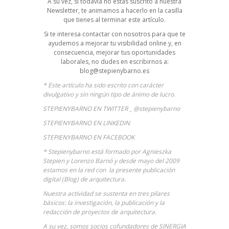
A su vez, si todavía no estás suscrito a nuestra
Newsletter, te animamos a hacerlo en la casilla
que tienes al terminar este artículo.
Si te interesa contactar con nosotros para que te
ayudemos a mejorar tu visibilidad online y, en
consecuencia, mejorar tus oportunidades
laborales, no dudes en escribirnos a:
blog@stepienybarno.es
* Este artículo ha sido escrito con carácter
divulgativo y sin ningún tipo de ánimo de lucro.
STEPIENYBARNO EN TWITTER _ @stepienybarno
STEPIENYBARNO EN LINKEDIN
STEPIENYBARNO EN FACEBOOK
*
Stepienybarno
está formado por Agnieszka
Stepien y Lorenzo Barnó y desde mayo del 2009
estamos en la red con la presente publicación
digital (Blog) de arquitectura.
Nuestra actividad se sustenta en tres pilares
básicos: la investigación, la publicación y la
redacción de proyectos de arquitectura.
A su vez, somos socios cofundadores de
SINERGIA