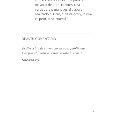
conceptos desconocidos para la
mayoría de los asistentes. Una
verdadera pena, pues el trabajo
realizado ni lució, ni se valoró y, lo que
es peor, ni se entendió.
DEJA TU COMENTARIO
Tu dirección de correo no va a ser publicada.
Campos obligatirios están señalados con
*
Mensaje
(*)