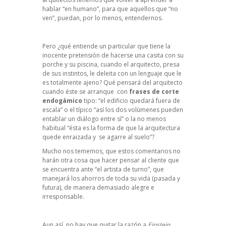
hablar “
en humano
”, para que aquellos que “no
ven”, puedan, por lo menos, entendernos.
Pero ¿qué entiende un particular que tiene la
inocente pretensión de hacerse una casita con su
porche y su piscina, cuando el arquitecto, presa
de sus instintos, le deleita con un lenguaje que le
es totalmente ajeno? Qué pensará del arquitecto
cuando éste se arranque con
frases de corte
endogámico
tipo: “el edificio quedará fuera de
escala” o el típico “así los dos volúmenes pueden
entablar un diálogo entre sí” o la no menos
habitual “ésta es la forma de que la arquitectura
quede enraizada y se agarre al suelo”?
Mucho nos tememos, que estos comentarios no
harán otra cosa que hacer pensar al cliente que
se encuentra ante “el artista de turno”, que
manejará los ahorros de toda su vida (pasada y
futura), de manera demasiado alegre e
irresponsable.
Aun así, no hay que quitar la razón a
Einstein