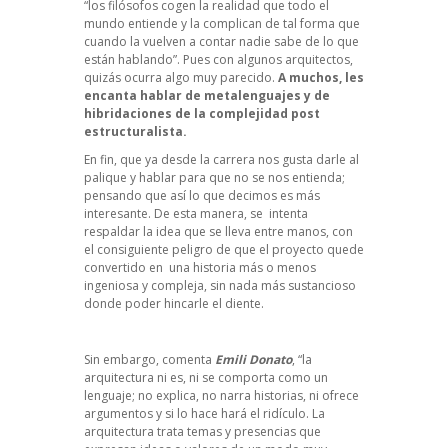
“los filósofos cogen la realidad que todo el
mundo entiende y la complican de tal forma que
cuando la vuelven a contar nadie sabe de lo que
están hablando”. Pues con algunos arquitectos,
quizás ocurra algo muy parecido.
A muchos, les
encanta hablar de metalenguajes y de
hibridaciones de la complejidad post
estructuralista.
En fin, que ya desde la carrera nos gusta darle al
palique y hablar para que no se nos entienda;
pensando que así lo que decimos es más
interesante. De esta manera, se intenta
respaldar la idea que se lleva entre manos, con
el consiguiente peligro de que el proyecto quede
convertido en una historia más o menos
ingeniosa y compleja, sin nada más sustancioso
donde poder hincarle el diente.
Sin embargo, comenta
Emili Donato
, “la
arquitectura ni es, ni se comporta como un
lenguaje; no explica, no narra historias, ni ofrece
argumentos y si lo hace hará el ridículo. La
arquitectura trata temas y presencias que