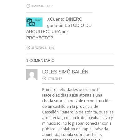
18/09/2023, 6:17
¿Cuánto DINERO
gana un ESTUDIO DE
ARQUITECTURA por
PROYECTO?
26/02/2023, 18:46
1 COMENTARIO
LOLES SIMÓ BAILÉN
17/08/2017
Primero, felicidades por el post.
Hace diez días asistí atónita a una
charla sobre la posible reconstrucción
de un castillo en la provincia de
Castellón. Reitero lo de atónita, pues las
arquitectas, con un trabajo exhaustivo y
minucioso, no lograban conectar con el
público. Hablaban del tapial, bóveda
apuntada, cúpula sobre pechinas…