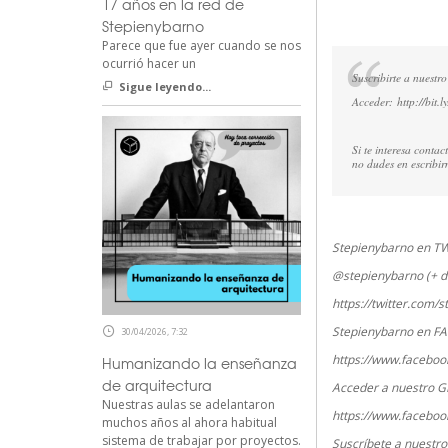
17 años en la red de
Stepienybarno
Parece que fue ayer cuando se nos
ocurrió hacer un
Suscribirte a nuestro
Sigue leyendo...
Acceder:
http://bit.
Si te interesa conta
no dudes en escribi
Stepienybarno en T
@stepienybarno (+ d
https://twitter.com/
Stepienybarno en F
30/04/2026, 7:32
https://www.faceboo
Humanizando la enseñanza
de arquitectura
Acceder a nuestro G
Nuestras aulas se adelantaron
https://www.faceboo
muchos años al ahora habitual
sistema de trabajar por proyectos.
Suscríbete a nuestr