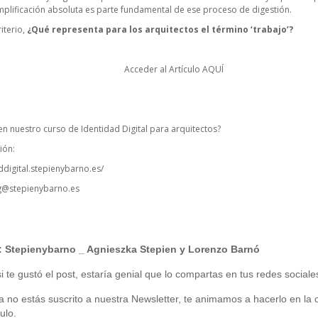
implificación absoluta es parte fundamental de ese proceso de digestión.
iterio,
¿Qué representa para los arquitectos el término ‘trabajo’?
Acceder al Artículo
AQUÍ
 en nuestro curso de Identidad Digital para arquitectos?
ión:
ddigital.stepienybarno.es/
g@stepienybarno.es
:
Stepienybarno
_ Agnieszka Stepien y Lorenzo Barnó
 te gustó el post, estaría genial que lo compartas en tus redes sociale
ía no estás suscrito a nuestra Newsletter, te animamos a hacerlo en la c
ulo.