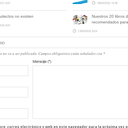
021, 8:01
18/05/2020, 19:59
uitectos no existen
Nuestros 20 libros d
recomendados para
020, 8:01
23/04/2020, 8:04
RIO
eo no va a ser publicada. Campos obligatirios están señalados con
*
Mensaje
(*)
re, correo electrónico y web en este navegador para la próxima vez 