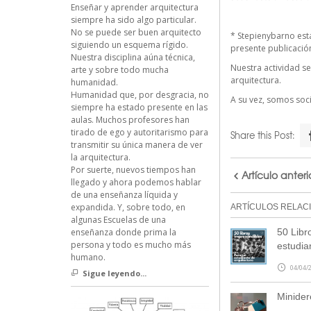
Enseñar y aprender arquitectura
siempre ha sido algo particular.
No se puede ser buen arquitecto
*
Stepienybarno
est
siguiendo un esquema rígido.
presente publicación 
Nuestra disciplina aúna técnica,
Nuestra actividad se
arte y sobre todo mucha
arquitectura.
humanidad.
Humanidad que, por desgracia, no
A su vez, somos so
siempre ha estado presente en las
aulas. Muchos profesores han
tirado de ego y autoritarismo para
Share this Post:
transmitir su única manera de ver
la arquitectura.
Por suerte, nuevos tiempos han
Artículo anteri
llegado y ahora podemos hablar
de una enseñanza líquida y
expandida. Y, sobre todo, en
ARTÍCULOS RELAC
algunas Escuelas de una
50 Libr
enseñanza donde prima la
persona y todo es mucho más
estudia
humano.
04/04/2
Sigue leyendo...
Minide