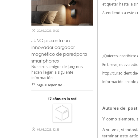
etiquetar hasta la s
Atendiendo a este cr
20/06/2026, 20:22
JUNG presenta un
innovador cargador
magnético de paredpara
¿Quieres inscribirte
smartphones
En breve, nueva edic
Nuestros amigos de Jung nos
hacen llegar la siguiente
http://cursoidentida
información.
Información en:
blo
Sigue leyendo...
Autores del post
Y como siempre, si
A su vez, si todav
01/05/2026, 12:36
terminar este artíc