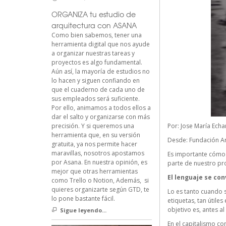
ORGANIZA tu estudio de
arquitectura con ASANA
Como bien sabemos, tener una
herramienta digital que nos ayude
a organizar nuestras tareas y
proyectos es algo fundamental.
Aún así, la mayoría de estudios no
lo hacen y siguen confiando en
que el cuaderno de cada uno de
sus empleados será suficiente.
Por ello, animamos a todos ellos a
dar el salto y organizarse con más
precisión. Y si queremos una
Por:
Jose María Echa
herramienta que, en su versión
Desde:
Fundación A
gratuita, ya nos permite hacer
maravillas, nosotros apostamos
Es importante cómo 
por Asana. En nuestra opinión, es
parte de nuestro pr
mejor que otras herramientas
El lenguaje se con
como Trello o Notion, Además, si
quieres organizarte según GTD, te
Lo es tanto cuando s
lo pone bastante fácil.
etiquetas, tan útile
objetivo es, antes al
Sigue leyendo...
En el capitalismo co