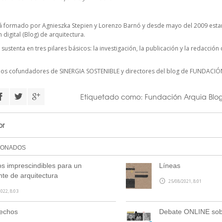
á formado por Agnieszka Stepien y Lorenzo Barnó y desde mayo del 2009 esta
digital (Blog) de arquitectura.
 sustenta en tres pilares básicos: la investigación, la publicación y la redacció
cios cofundadores de
SINERGIA SOSTENIBLE
y directores del blog de FUNDACIÓ
Etiquetado como:
Fundación Arquia Blo
or
IONADOS
os imprescindibles para un
Líneas
nte de arquitectura
25/08/2021, 8:01
022, 8:03
rechos
Debate ONLINE sobr