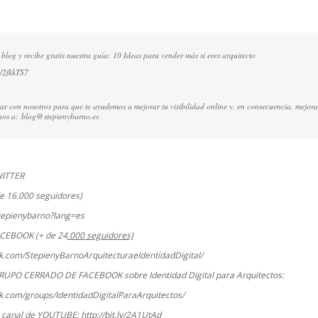
 blog y recibe gratis nuestra guía: 10 Ideas para vender más si eres arquitecto
ly/2fkkTS7
ctar con nosotros para que te ayudemos a mejorar tu visibilidad online y, en consecuencia, mejora
rnos a:
blog@stepienybarno.es
WITTER
e 16.000 seguidores)
stepienybarno?lang=es
ACEBOOK (+ de 24
.000 seguidores)
k.com/StepienyBarnoArquitecturaeIdentidadDigital/
RUPO CERRADO DE FACEBOOK sobre Identidad Digital para Arquitectos:
k.com/groups/IdentidadDigitalParaArquitectos/
o canal de YOUTUBE:
http://bit.ly/2A1UtAd