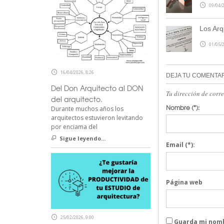
09/04/2
Los Arq
01/05/2
16/04/2026, 8:26
DEJA TU COMENTA
Del Don Arquitecto al DON
Tu dirección de corr
del arquitecto.
Nombre
(*):
Durante muchos años los
arquitectos estuvieron levitando
por enciama del
Sigue leyendo...
Email
(*):
Página web
25/02/2026, 9:00
Guarda mi nomb