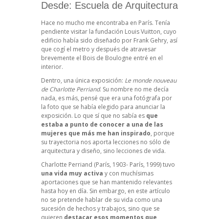
Desde: Escuela de Arquitectura
Hace no mucho me encontraba en París. Tenía
pendiente visitar la fundación Louis Vuitton, cuyo
edificio había sido diseñado por Frank Gehry, así
que cogí el metro y después de atravesar
brevemente el Bois de Boulogne entré en el
interior.
Dentro, una única exposición:
Le monde nouveau
de Charlotte Perriand
. Su nombre no me decía
nada, es más, pensé que era una fotógrafa por
la foto que se había elegido para anunciar la
exposición. Lo que sí que no sabía es
que
estaba a punto de conocer a una de las
mujeres que más me han inspirado
, porque
su trayectoria nos aporta lecciones no sólo de
arquitectura y diseño, sino lecciones de vida.
Charlotte Perriand (París, 1903- París, 1999) tuvo
una vida muy activa
y con muchísimas
aportaciones que se han mantenido relevantes
hasta hoy en día. Sin embargo, en este artículo
no se pretende hablar de su vida como una
sucesión de hechos y trabajos, sino que se
quieren
destacar esos momentos que