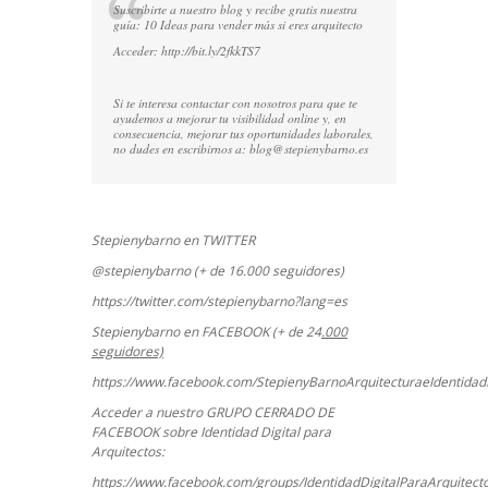
Suscribirte a nuestro blog y recibe gratis nuestra
guía: 10 Ideas para vender más si eres arquitecto
Acceder:
http://bit.ly/2fkkTS7
Si te interesa contactar con nosotros para que te
ayudemos a mejorar tu visibilidad online y, en
consecuencia, mejorar tus oportunidades laborales,
no dudes en escribirnos a:
blog@stepienybarno.es
Stepienybarno en TWITTER
@stepienybarno (+ de 16.000 seguidores)
https://twitter.com/stepienybarno?lang=es
Stepienybarno en FACEBOOK (+ de 24
.000
seguidores)
https://www.facebook.com/StepienyBarnoArquitecturaeIdentidadD
Acceder a nuestro GRUPO CERRADO DE
FACEBOOK sobre Identidad Digital para
Arquitectos:
https://www.facebook.com/groups/IdentidadDigitalParaArquitect