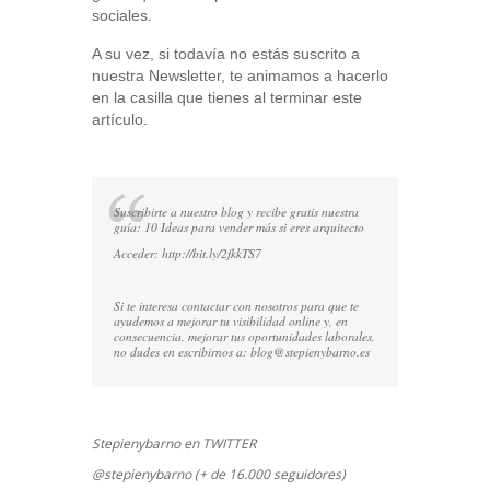
sociales.
A su vez, si todavía no estás suscrito a
nuestra Newsletter, te animamos a hacerlo
en la casilla que tienes al terminar este
artículo.
Suscribirte a nuestro blog y recibe gratis nuestra
guía: 10 Ideas para vender más si eres arquitecto
Acceder:
http://bit.ly/2fkkTS7
Si te interesa contactar con nosotros para que te
ayudemos a mejorar tu visibilidad online y, en
consecuencia, mejorar tus oportunidades laborales,
no dudes en escribirnos a:
blog@stepienybarno.es
Stepienybarno en TWITTER
@stepienybarno (+ de 16.000 seguidores)