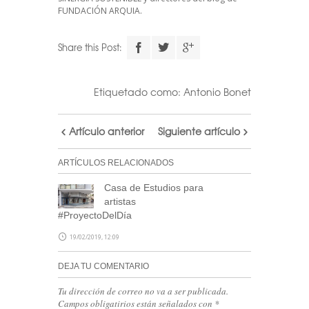
FUNDACIÓN ARQUIA.
Descarga el
Share this Post:
calendario
Etiquetado como:
Antonio Bonet
Realiza tu suscripción a
nuestra newsletter a través
Artículo anterior
Siguiente artículo
de este formulario
y accede
al archivo descargable del
ARTÍCULOS RELACIONADOS
calendario de Arquitectas
Casa de Estudios para
Ocultas.
artistas
Consulta tu correo para
#ProyectoDelDía
confirmar la inscripción y
19/02/2019, 12:09
recibir noticias de nuestra
DEJA TU COMENTARIO
parte.
Tu dirección de correo no va a ser publicada.
NOTA: En el caso de no haber recibido el
Campos obligatirios están señalados con
*