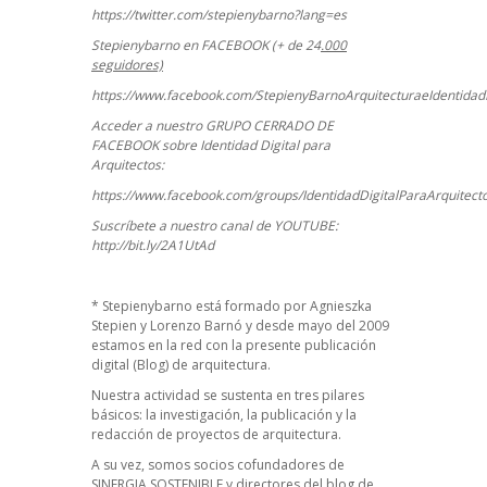
https://twitter.com/stepienybarno?lang=es
Stepienybarno en FACEBOOK (+ de 24
.000
seguidores)
https://www.facebook.com/StepienyBarnoArquitecturaeIdentidadD
Acceder a nuestro GRUPO CERRADO DE
FACEBOOK sobre Identidad Digital para
Arquitectos:
https://www.facebook.com/groups/IdentidadDigitalParaArquitect
Suscríbete a nuestro canal de YOUTUBE:
http://bit.ly/2A1UtAd
*
Stepienybarno
está formado por Agnieszka
Stepien y Lorenzo Barnó y desde mayo del 2009
estamos en la red con la presente publicación
digital (Blog) de arquitectura.
Nuestra actividad se sustenta en tres pilares
básicos: la investigación, la publicación y la
redacción de proyectos de arquitectura.
A su vez, somos socios cofundadores de
SINERGIA SOSTENIBLE
y directores del blog de