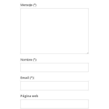
correo de confirmación por nuestra
Mensaje
(*)
parte, escríbenos a
blog@stepienybarno.es
SUSCRÍBETE
Nombre
(*):
Email
(*):
Página web