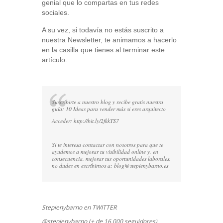
genial que lo compartas en tus redes
sociales.
A su vez, si todavía no estás suscrito a
nuestra Newsletter, te animamos a hacerlo
en la casilla que tienes al terminar este
artículo.
Suscribirte a nuestro blog y recibe gratis nuestra
guía: 10 Ideas para vender más si eres arquitecto
Acceder:
http://bit.ly/2fkkTS7
Si te interesa contactar con nosotros para que te
ayudemos a mejorar tu visibilidad online y, en
consecuencia, mejorar tus oportunidades laborales,
no dudes en escribirnos a:
blog@stepienybarno.es
Stepienybarno en TWITTER
@stepienybarno (+ de 16.000 seguidores)