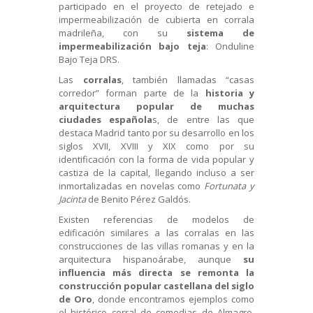
participado en el proyecto de retejado e
impermeabilización de cubierta en corrala
madrileña, con su
sistema de
impermeabilización bajo teja
: Onduline
Bajo Teja DRS.
Las
corralas
, también llamadas “casas
corredor” forman parte de la
historia y
arquitectura popular de muchas
ciudades española
s, de entre las que
destaca Madrid tanto por su desarrollo en los
siglos XVII, XVIII y XIX como por su
identificación con la forma de vida popular y
castiza de la capital, llegando incluso a ser
inmortalizadas en novelas como
Fortunata y
Jacinta
de Benito Pérez Galdós.
Existen referencias de modelos de
edificación similares a las corralas en las
construcciones de las villas romanas y en la
arquitectura hispanoárabe, aunque
su
influencia más directa se remonta la
construcción popular castellana del siglo
de Oro
, donde encontramos ejemplos como
el histórico corral de comedias de Almagro,