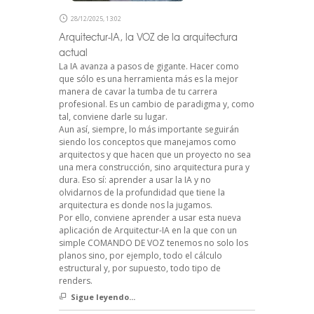
28/12/2025, 13:02
Arquitectur-IA, la VOZ de la arquitectura
actual
La IA avanza a pasos de gigante. Hacer como
que sólo es una herramienta más es la mejor
manera de cavar la tumba de tu carrera
profesional. Es un cambio de paradigma y, como
tal, conviene darle su lugar.
Aun así, siempre, lo más importante seguirán
siendo los conceptos que manejamos como
arquitectos y que hacen que un proyecto no sea
una mera construcción, sino arquitectura pura y
dura. Eso sí: aprender a usar la IA y no
olvidarnos de la profundidad que tiene la
arquitectura es donde nos la jugamos.
Por ello, conviene aprender a usar esta nueva
aplicación de Arquitectur-IA en la que con un
simple COMANDO DE VOZ tenemos no solo los
planos sino, por ejemplo, todo el cálculo
estructural y, por supuesto, todo tipo de
renders.
Sigue leyendo...