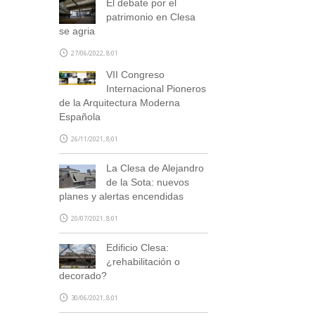
El debate por el
patrimonio en Clesa
se agria
27/06/2022, 8:01
VII Congreso
Internacional Pioneros
de la Arquitectura Moderna
Española
26/11/2021, 8:01
La Clesa de Alejandro
de la Sota: nuevos
planes y alertas encendidas
20/07/2021, 8:01
Edificio Clesa:
¿rehabilitación o
decorado?
30/06/2021, 8:01