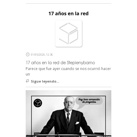
01/05/2026, 12:36
17 años en la red de Stepienybarno
Parece que fue ayer cuando se nos ocurrió hacer
un
Sigue leyendo...