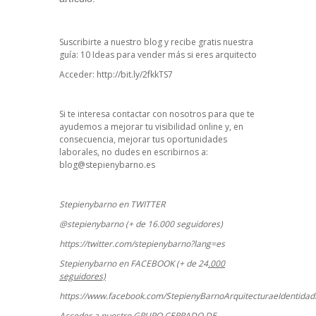
Suscribirte a nuestro blog y recibe gratis nuestra
guía: 10 Ideas para vender más si eres arquitecto
Acceder:
http://bit.ly/2fkkTS7
Si te interesa contactar con nosotros para que te
ayudemos a mejorar tu visibilidad online y, en
consecuencia, mejorar tus oportunidades
laborales, no dudes en escribirnos a:
blog@stepienybarno.es
Stepienybarno en TWITTER
@stepienybarno (+ de 16.000 seguidores)
https://twitter.com/stepienybarno?lang=es
Stepienybarno en FACEBOOK (+ de 24
.000
seguidores)
https://www.facebook.com/StepienyBarnoArquitecturaeIdentidadD
Acceder a nuestro GRUPO CERRADO DE