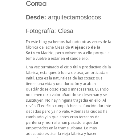
Correa
Desde:
arquitectamoslocos
Fotografía: Clesa
En este blog ya hemos hablado
otras veces
de la
fábrica de leche Clesa de
Alejandro de la
Sota
en Madrid, pero volvemos a ello porque el
tema vuelve a estar en el candelero.
Una vez terminado el ciclo útil y productivo de la
fábrica, esta quedó fuera de uso, amortizada e
inútil. Esta es la naturaleza de las cosas: que
tienen una vida y una duración y acaban
quedándose obsoletas o innecesarias. Cuando
no tienen otro valor añadido se desechan y se
sustituyen. No hay ninguna tragedia en ello. Al
revés: El edificio cumplió bien su función durante
décadas pero ya no vale. Además la ciudad ha
cambiado y lo que antes eran terrenos de
periferia y morralla han pasado a quedar
empotrados en la trama urbana. Lo más
adecuado es tirar la vieja fábrica y hacer