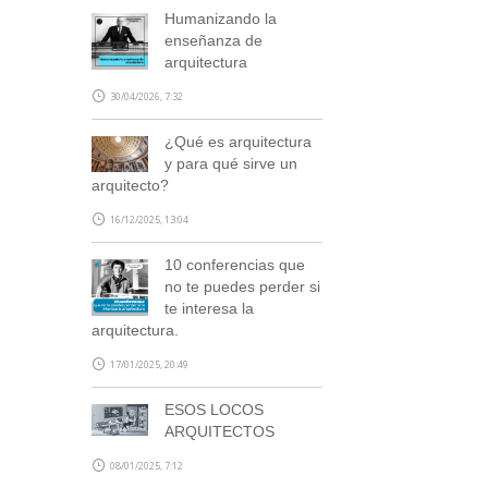
Humanizando la
enseñanza de
arquitectura
30/04/2026, 7:32
¿Qué es arquitectura
y para qué sirve un
arquitecto?
16/12/2025, 13:04
10 conferencias que
no te puedes perder si
te interesa la
arquitectura.
17/01/2025, 20:49
ESOS LOCOS
ARQUITECTOS
08/01/2025, 7:12