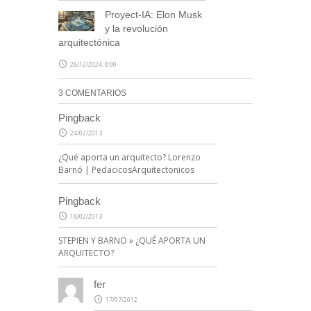
Proyect-IA: Elon Musk
y la revolución
arquitectónica
28/12/2024, 8:00
3 COMENTARIOS
Pingback
24/02/2013
¿Qué aporta un arquitecto? Lorenzo
Barnó | PedacicosArquitectonicos
Pingback
18/02/2013
STEPIEN Y BARNO » ¿QUÉ APORTA UN
ARQUITECTO?
fer
17/07/2012