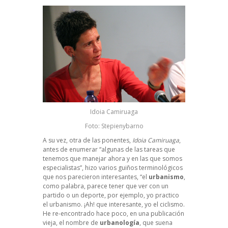
Idoia Camiruaga
Foto: Stepienybarno
A su vez, otra de las ponentes,
Idoia Camiruaga
,
antes de enumerar “
algunas de las tareas que
tenemos que manejar ahora y en las que somos
especialistas
”, hizo varios guiños terminológicos
que nos parecieron interesantes, “el
urbanismo
,
como palabra, parece tener que ver con un
partido o un deporte, por ejemplo, yo practico
el urbanismo. ¡Ah! que interesante, yo el ciclismo.
He re-encontrado hace poco, en una publicación
vieja, el nombre de
urbanología
, que suena