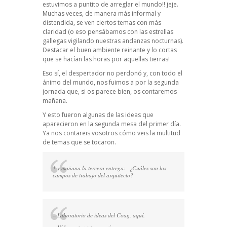
estuvimos a puntito de arreglar el mundo!! jeje.
Muchas veces, de manera más informal y
distendida, se ven ciertos temas con más
claridad (o eso pensábamos con las estrellas
gallegas vigilando nuestras andanzas nocturnas).
Destacar el buen ambiente reinante y lo cortas
que se hacían las horas por aquellas tierras!
Eso sí, el despertador no perdonó y, con todo el
ánimo del mundo, nos fuimos a por la segunda
jornada que, si os parece bien, os contaremos
mañana.
Y esto fueron algunas de las ideas que
aparecieron en la segunda mesa del primer día.
Ya nos contareis vosotros cómo veis la multitud
de temas que se tocaron.
* y mañana la tercera entrega: ¿Cuáles son los
campos de trabajo del arquitecto?
– Laboratorio de ideas del Coag
,
aquí.