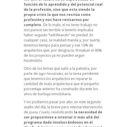
función de lo aprendido y del potencial real
de la profesión, sino que esta siendo la
propia crisis la que nos resitúa como
profesión y nos hace revisarnos por
completo.
De lo malo, el no tener trabajo no
nos parece tan terrible si tenerlo implicaba
haber seguido “ladrilleando” sin piedad. En
cualquier caso, la realidad manda y, por suerte,
tenemos tiempo para pensar y ese 10% de
arquitectos que, por desgracia, firmaban el 90%
de los proyectos ya no pueden seguir
haciéndolo.
Otro de los temas que salió a la palestra, por
parte de
Iago Fernández
, es la tarea pendiente
que tenemos los arquitectos en reparar la
cantidad de mala arquitectura que el pequeño
porcentaje anterior ha construido durante los
años de burbuja inmobiliaria.
Y no podíamos pasar por alto, en este segundo
asalto del día, la breve pero intensa intervención
de
Joana Covelo
, reivindicando
la necesidad de
ser propositivos e intentar ir más allá del
programa dado involucrándonos en el