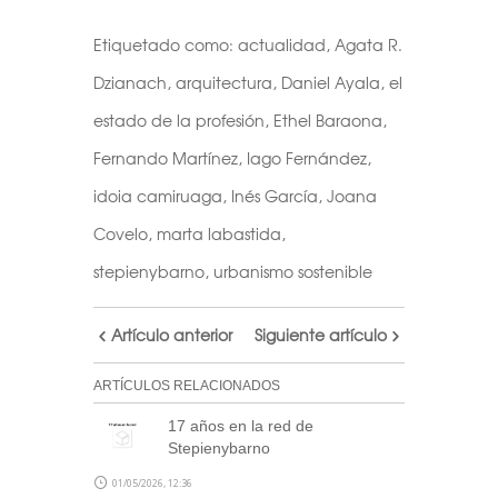
Etiquetado como:
actualidad
,
Agata R.
Dzianach
,
arquitectura
,
Daniel Ayala
,
el
estado de la profesión
,
Ethel Baraona
,
Fernando Martínez
,
Iago Fernández
,
idoia camiruaga
,
Inés García
,
Joana
Covelo
,
marta labastida
,
stepienybarno
,
urbanismo sostenible
Artículo anterior
Siguiente artículo
ARTÍCULOS RELACIONADOS
17 años en la red de
Stepienybarno
01/05/2026, 12:36