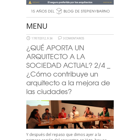
MENU
17/07/2012, 9:34
3 COMENTARIOS
¿QUÉ APORTA UN
ARQUITECTO A LA
SOCIEDAD ACTUAL? 2/4 _
¿Cómo contribuye un
arquitecto a la mejora de
las ciudades?
Y después del repaso que dimos ayer a
la