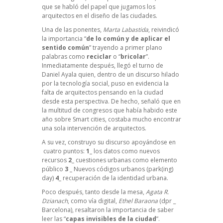
que se habló del papel que jugamos los
arquitectos en el diseño de las ciudades.
Una de las ponentes,
Marta Labastida
, reivindicó
la importancia “
de lo común y de aplicar el
sentido común
” trayendo a primer plano
palabras como
reciclar
o “
bricolar
”.
Inmediatamente después, llegó el turno de
Daniel Ayala
quien, dentro de un discurso hilado
por la tecnología social, puso en evidencia la
falta de arquitectos pensando en la ciudad
desde esta perspectiva. De hecho, señaló que en
la multitud de congresos que había habido este
año sobre Smart cities, costaba mucho encontrar
una sola intervención de arquitectos.
A su vez, construyo su discurso apoyándose en
cuatro puntos:
1_
los datos como nuevos
recursos
2_
cuestiones urbanas como elemento
público
3 _
Nuevos códigos urbanos (
park(ing)
day
)
4_
recuperación de la identidad urbana.
Poco después, tanto desde la mesa,
Agata R.
Dzianach
, como vía digital,
Ethel Baraona
(
dpr _
Barcelona
), resaltaron la importancia de saber
leer las “
capas invisibles de la ciudad
”.