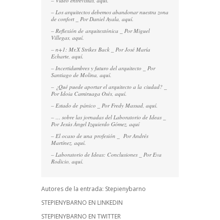
– Vídeo entrevistas,
aquí.
–
Los arquitectos debemos abandonar nuestra zona
de confort
_ Por Daniel Ayala,
aquí.
– Reflexión de arquitextónica _ Por Miguel
Villegas,
aquí.
– n+1: Mr.X Strikes Back _ Por José María
Echarte,
aquí.
– Incertidumbres y futuro del arquitecto _ Por
Santiago de Molina,
aquí.
– ¿Qué puede aportar el arquitecto a la ciudad? _
Por
Idoia Camiruaga Osés,
aquí.
– Estado de pánico _ Por Fredy Massad,
aquí.
–
… sobre las jornadas del Laboratorio de Ideas
_
Por Jesús Ángel Izquierdo Gómez,
aquí
–
El ocaso de una profesión
_ Por Andrés
Martínez,
aquí.
– Laboratorio de Ideas: Conclusiones _ Por Eva
Rodicio,
aquí.
Autores de la entrada:
Stepienybarno
STEPIENYBARNO EN LINKEDIN
STEPIENYBARNO EN TWITTER