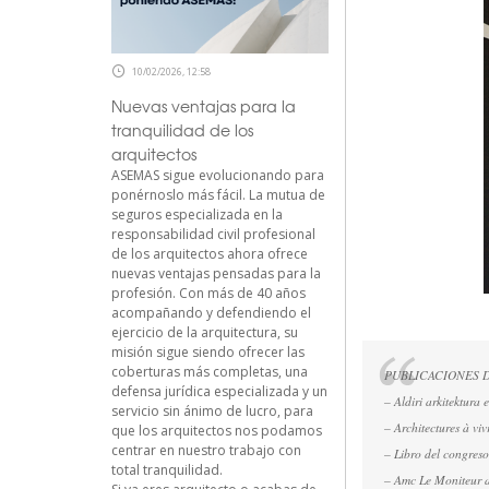
10/02/2026, 12:58
Nuevas ventajas para la
tranquilidad de los
arquitectos
ASEMAS sigue evolucionando para
ponérnoslo más fácil. La mutua de
seguros especializada en la
responsabilidad civil profesional
de los arquitectos ahora ofrece
nuevas ventajas pensadas para la
profesión. Con más de 40 años
acompañando y defendiendo el
ejercicio de la arquitectura, su
misión sigue siendo ofrecer las
coberturas más completas, una
PUBLICACIONES 
defensa jurídica especializada y un
– Aldiri arkitektura 
servicio sin ánimo de lucro, para
– Architectures à viv
que los arquitectos nos podamos
centrar en nuestro trabajo con
– Libro del congreso
total tranquilidad.
– Amc Le Moniteur ar