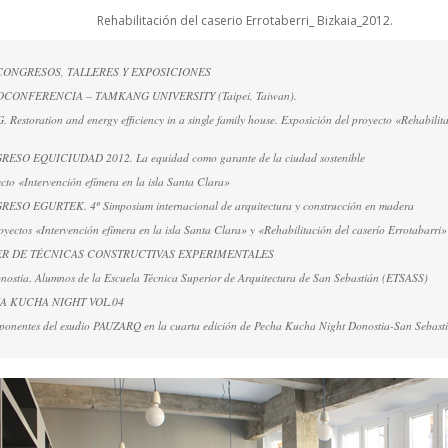
Rehabilitación del caserio Errotaberri_ Bizkaia_2012.
ONGRESOS, TALLERES Y EXPOSICIONES
DEOCONFERENCIA – TAMKANG UNIVERSITY (Taipei, Taiwan).
storation and energy efficiency in a single family house. Exposición del proyecto «Rehabilita
RESO EQUICIUDAD 2012. La equidad como garante de la ciudad sostenible
cto «Intervención efímera en la isla Santa Clara»
RESO EGURTEK. 4º Simposium internacional de arquitectura y construcción en madera
oyectos «Intervención efímera en la isla Santa Clara» y «Rehabilitación del caserío Errotabarri»
ALLER DE TÉCNICAS CONSTRUCTIVAS EXPERIMENTALES
onostia. Alumnos de la Escuela Técnica Superior de Arquitectura de San Sebastián (ETSASS)
CHA KUCHA NIGHT VOL.04
ponentes del esudio PAUZARQ en la cuarta edición de Pecha Kucha Night Donostia-San Sebast