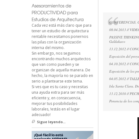
Asesoramientos de
PRODUCTIVIDAD para
Estudios de Arquitectura
CONFERENCIAS, C
Cada vez está más claro que para
08.04.2013 // VI
tener un estudio de arquitectura
rentable necesitamos ponernos
PASSIVE THINKING. Re
Galdakao»
las pilas con la organización
interna del mismo.
13.12.2012 // CONG
Sin embargo, nos seguimos
Exposición del proye
encontrando muchos arquitectos
04.10.2012 // CONG
que van como pueden y se
organizan de aquella manera. De
Exposición de los pr
hecho, la mayoría no se parado en
04.05.2012 // T
serio a plantearse este tema.
Isla Santa Clara, D
Si ves que es tu caso y necesitas
una ayuda extra para ser más
13.12.2010 // PE
eficiente y, en consecuencia,
Ponencia de los com
mejorar tus posibilidades
laborales, !estás en el lugar
adecuado!
Sigue leyendo...