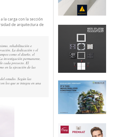
 a la carga con la sección
rsidad de arquitectura de
ismo, rehabilitación e
ovación. La dedicación y el
ampos como el diseño, el
 La investigación permanente,
 de cada proyecto. El
omo en la ejecución de las
del estudio. Según las
con los que se integra en una