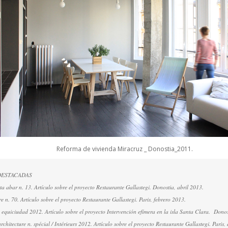
Reforma de vivienda Miracruz _ Donostia_2011.
DESTACADAS
eta abar n. 13. Artículo sobre el proyecto Restaurante Gallastegi. Donostia, abril 2013.
re n. 70. Artículo sobre el proyecto Restaurante Gallastegi. Paris, febrero 2013.
 equiciudad 2012. Artículo sobre el proyecto Intervención efímera en la isla Santa Clara. Donos
chitecture n. spécial / Intérieurs 2012. Artículo sobre el proyecto Restaurante Gallastegi. Paris,