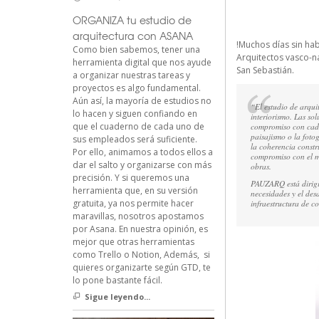
ORGANIZA tu estudio de
arquitectura con ASANA
!Muchos días sin habl
Como bien sabemos, tener una
Arquitectos vasco-n
herramienta digital que nos ayude
San Sebastián.
a organizar nuestras tareas y
proyectos es algo fundamental.
Aún así, la mayoría de estudios no
“El estudio de arqui
lo hacen y siguen confiando en
interiorismo. Las so
que el cuaderno de cada uno de
compromiso con cada 
paisajismo o la foto
sus empleados será suficiente.
la coherencia constr
Por ello, animamos a todos ellos a
compromiso con el me
dar el salto y organizarse con más
obras.
precisión. Y si queremos una
PAUZARQ está dirigid
herramienta que, en su versión
necesidades y el des
gratuita, ya nos permite hacer
infraestructura de c
maravillas, nosotros apostamos
por Asana. En nuestra opinión, es
mejor que otras herramientas
como Trello o Notion, Además, si
quieres organizarte según GTD, te
lo pone bastante fácil.
Sigue leyendo...