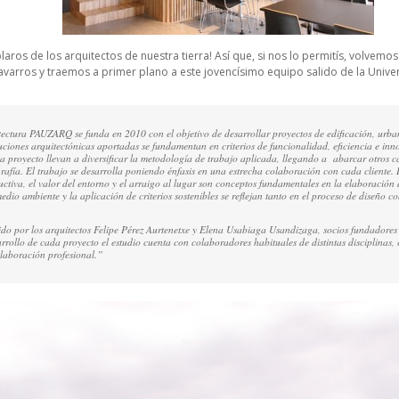
aros de los arquitectos de nuestra tierra! Así que, si nos lo permitís, volvemos
avarros y traemos a primer plano a este jovencísimo equipo salido de la Unive
tectura PAUZARQ se funda en 2010 con el objetivo de desarrollar proyectos de edificación, urban
luciones arquitectónicas aportadas se fundamentan en criterios de funcionalidad, eficiencia e inn
proyecto llevan a diversificar la metodología de trabajo aplicada, llegando a abarcar otros c
grafía. El trabajo se desarrolla poniendo énfasis en una estrecha colaboración con cada cliente.
uctiva, el valor del entorno y el arraigo al lugar son conceptos fundamentales en la elaboración
dio ambiente y la aplicación de criterios sostenibles se reflejan tanto en el proceso de diseño c
o por los arquitectos Felipe Pérez Aurtenetxe y Elena Usabiaga Usandizaga, socios fundadores 
arrollo de cada proyecto el estudio cuenta con colaboradores habituales de distintas disciplinas, 
olaboración profesional.”