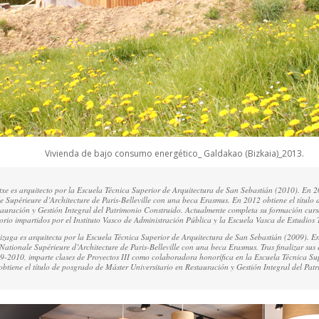
Vivienda de bajo consumo energético_ Galdakao (Bizkaia)_2013.
txe
es arquitecto por la Escuela Técnica Superior de Arquitectura de San Sebastián (2010). En 2
e Supérieure d’Architecture de Paris-Belleville con una beca Erasmus. En 2012 obtiene el título
tauración y Gestión Integral del Patrimonio Construido. Actualmente completa su formación cur
torio impartidos por el Instituto Vasco de Administración Pública y la Escuela Vasca de Estudios T
izaga
es arquitecta por la Escuela Técnica Superior de Arquitectura de San Sebastián (2009). 
Nationale Supérieure d’Architecture de Paris-Belleville con una beca Erasmus. Tras finalizar sus 
9-2010, imparte clases de Proyectos III como colaboradora honorífica en la Escuela Técnica Su
btiene el título de posgrado de Máster Universitario en Restauración y Gestión Integral del Pat