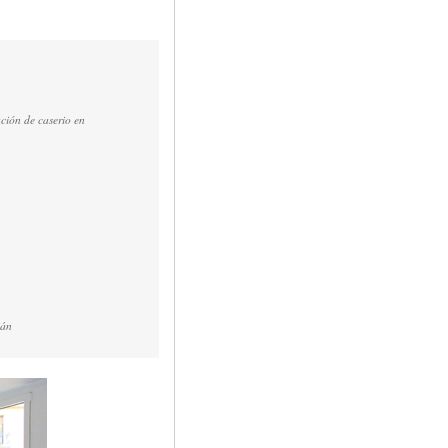
ción de caserio en
ián