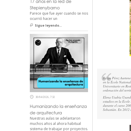
17 años en la red de
Stepienybarno
Parece que fue ayer cuando se nos
ocurrió hacer un
Sigue leyendo...
Felipe Pérez Aurtene
en la École National
Universitario en Res
ordenación del terri
Elena Usabia Usand
30/04/2026, 7:32
estudios en la École 
durante el curso 200
Humanizando la enseñanza
Sebastián. En 2012 o
de arquitectura
Nuestras aulas se adelantaron
muchos años al ahora habitual
sistema de trabajar por proyectos.