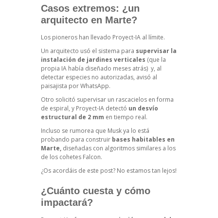
Casos extremos: ¿un
arquitecto en Marte?
Los pioneros han llevado Proyect-IA al límite.
Un arquitecto usó el sistema para
supervisar la
instalación de jardines verticales
(que la
propia IA había diseñado meses atrás)
y, al
detectar especies no autorizadas, avisó al
paisajista por WhatsApp.
Otro solicitó supervisar un rascacielos en forma
de espiral, y Proyect-IA detectó
un desvío
estructural de 2 mm
en tiempo real.
Incluso se rumorea que Musk ya lo está
probando para construir
bases habitables en
Marte,
diseñadas con algoritmos similares a los
de los cohetes Falcon.
¿Os acordáis de este post?
No estamos tan lejos!
¿Cuánto cuesta y cómo
impactará?