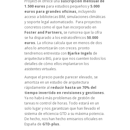
Proyect-IA ofrece una
suscripción mensual de
1.500 euros
para estudios pequeños y
5.000
euros para grandes oficinas,
incluyendo
acceso a bibliotecas BIM, simulaciones climáticas
y soporte legal automatizado. Para proyectos
concretos como el que han incorporado en
Foster and Partners,
se rumorea que la cifra
se ha disparado a los estratosféricos
50.000
euros.
La oficina calcula que en menos de dos
años lo amortizarán con creces. pronto
tendremos entrevista con
Bjarke Ingels
de
arquitectura BIG, para que nos cuenten todos los
detalles de cómo ellos implantaron los
asistentes virtuales.
Aunque el precio puede parecer elevado, se
amortiza en un estudio de arquitectura
rápidamente al
reducir hasta un 70% del
tiempo invertido en revisiones y gestiones
.
Ya no habrá más problemas de gestión de
tareas ni control de horas. Todo estará en un
solo lugar y nos garantizan que han llevado el
sistema de eficiencia GTD a su máxima potencia.
De hecho, nos han hecho emisarios oficiales en
España de
GTD-plus.