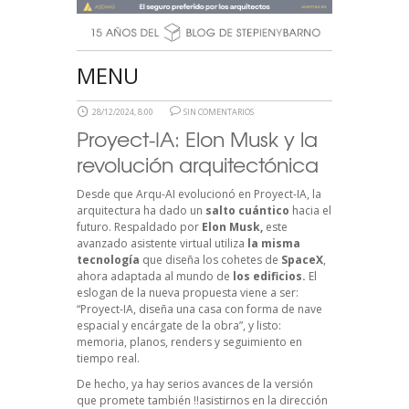
MENU
28/12/2024, 8:00
SIN COMENTARIOS
Proyect-IA: Elon Musk y la
revolución arquitectónica
Desde que Arqu-AI evolucionó en Proyect-IA, la
arquitectura ha dado un
salto cuántico
hacia el
futuro. Respaldado por
Elon Musk,
este
avanzado asistente virtual utiliza
la misma
tecnología
que diseña los cohetes de
SpaceX
,
ahora adaptada al mundo de
los edificios.
El
eslogan de la nueva propuesta viene a ser:
“Proyect-IA, diseña una casa con forma de nave
espacial y encárgate de la obra”, y listo:
memoria, planos, renders y seguimiento en
tiempo real.
De hecho, ya hay serios avances de la versión
que promete también !!asistirnos en la dirección