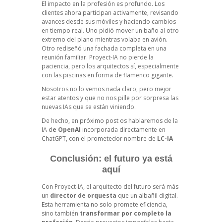
El impacto en la profesión es profundo. Los
clientes ahora participan activamente, revisando
avances desde sus móviles y haciendo cambios
en tiempo real. Uno pidió mover un baño al otro
extremo del plano mientras volaba en avión.
Otro rediseñó una fachada completa en una
reunión familiar. Proyect-IA no pierde la
paciencia, pero los arquitectos sí, especialmente
con las piscinas en forma de flamenco gigante.
Nosotros no lo vemos nada claro, pero mejor
estar atentos y que no nos pille por sorpresa las
nuevas IAs que se están viniendo.
De hecho, en próximo post os hablaremos de la
IA d
e OpenAI
incorporada directamente en
ChatGPT, con el prometedor nombre de
LC-IA
Conclusión: el futuro ya está
aquí
Con Proyect-IA, el arquitecto del futuro será más
un
director de orquesta
que un albañil digital.
Esta herramienta no solo promete eficiencia,
sino también
transformar por completo la