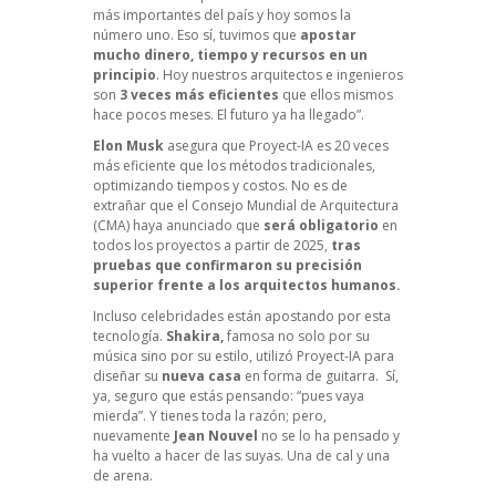
más importantes del país y hoy somos la
número uno. Eso sí, tuvimos que
apostar
mucho dinero, tiempo y recursos en un
principio
. Hoy nuestros arquitectos e ingenieros
son
3 veces más eficientes
que ellos mismos
hace pocos meses. El futuro ya ha llegado”.
Elon Musk
asegura que Proyect-IA es 20 veces
más eficiente que los métodos tradicionales,
optimizando tiempos y costos. No es de
extrañar que el Consejo Mundial de Arquitectura
(CMA) haya anunciado que
será obligatorio
en
todos los proyectos a partir de 2025,
tras
pruebas que confirmaron su precisión
superior frente a los arquitectos humanos.
Incluso celebridades están apostando por esta
tecnología.
Shakira,
famosa no solo por su
música sino por su estilo, utilizó Proyect-IA para
diseñar su
nueva casa
en forma de guitarra. Sí,
ya, seguro que estás pensando: “pues vaya
mierda”. Y tienes toda la razón; pero,
nuevamente
Jean Nouvel
no se lo ha pensado y
ha vuelto a hacer de las suyas. Una de cal y una
de arena.