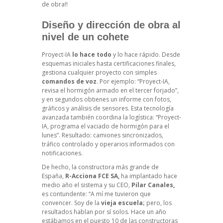
de obra!!
Diseño y dirección de obra al
nivel de un cohete
Proyect-IA
lo hace todo
y lo hace rápido. Desde
esquemas iniciales hasta certificaciones finales,
gestiona cualquier proyecto con simples
comandos de voz
. Por ejemplo: “Proyect-IA,
revisa el hormigón armado en el tercer forjado”,
y en segundos obtienes un informe con fotos,
gráficos y análisis de sensores. Esta tecnología
avanzada también coordina la logística: “Proyect-
IA, programa el vaciado de hormigón para el
lunes”. Resultado: camiones sincronizados,
tráfico controlado y operarios informados con
notificaciones.
De hecho, la constructora más grande de
España,
R-Acciona FCE SA,
ha implantado hace
medio año el sistema y su CEO,
Pilar Canales,
es contundente: “A mí me tuvieron que
convencer. Soy de la
vieja escuela;
pero, los
resultados hablan por sí solos. Hace un año
estábamos en el puesto 10 de las constructoras