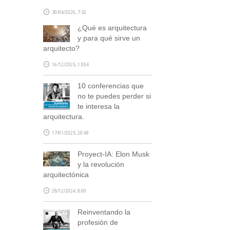
30/04/2026, 7:32
¿Qué es arquitectura
y para qué sirve un
arquitecto?
16/12/2025, 13:04
10 conferencias que
no te puedes perder si
te interesa la
arquitectura.
17/01/2025, 20:49
Proyect-IA: Elon Musk
y la revolución
arquitectónica
28/12/2024, 8:00
Reinventando la
profesión de