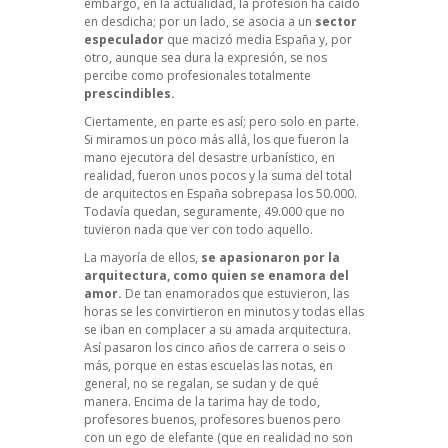
embargo, en la actualidad, la profesión ha caído
en desdicha; por un lado, se asocia a un
sector
especulador
que macizó media España y, por
otro, aunque sea dura la expresión, se nos
percibe como profesionales totalmente
prescindibles.
Ciertamente, en parte es así; pero solo en parte.
Si miramos un poco más allá, los que fueron la
mano ejecutora del desastre urbanístico, en
realidad, fueron unos pocos y la suma del total
de arquitectos en España sobrepasa los 50.000.
Todavía quedan, seguramente, 49.000 que no
tuvieron nada que ver con todo aquello.
La mayoría de ellos,
se apasionaron por la
arquitectura, como quien se enamora del
amor.
De tan enamorados que estuvieron, las
horas se les convirtieron en minutos y todas ellas
se iban en complacer a su amada arquitectura.
Así pasaron los cinco años de carrera o seis o
más, porque en estas escuelas las notas, en
general, no se regalan, se sudan y de qué
manera. Encima de la tarima hay de todo,
profesores buenos, profesores buenos pero
con un ego de elefante (que en realidad no son