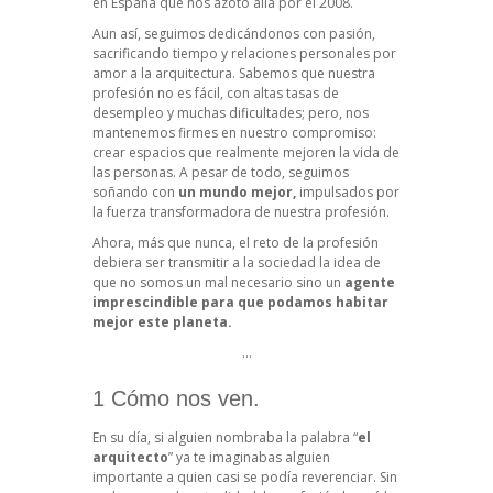
en España que nos azotó allá por el 2008.
Aun así, seguimos dedicándonos con pasión,
sacrificando tiempo y relaciones personales por
amor a la arquitectura. Sabemos que nuestra
profesión no es fácil, con altas tasas de
desempleo y muchas dificultades; pero, nos
mantenemos firmes en nuestro compromiso:
crear espacios que realmente mejoren la vida de
las personas. A pesar de todo, seguimos
soñando con
un mundo mejor,
impulsados por
la fuerza transformadora de nuestra profesión.
Ahora, más que nunca, el reto de la profesión
debiera ser transmitir a la sociedad la idea de
que no somos un mal necesario sino un
agente
imprescindible para que podamos habitar
mejor este planeta.
…
1 Cómo nos ven.
En su día, si alguien nombraba la palabra “
el
arquitecto
” ya te imaginabas alguien
importante a quien casi se podía reverenciar. Sin