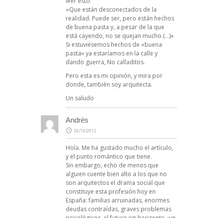
leer esto:
«Que están desconectados de la
realidad. Puede ser, pero están hechos
de buena pasta y, a pesar de la que
está cayendo, no se quejan mucho.(…)»
Si estuviésemos hechos de «buena
pasta» ya estaríamos en la calle y
dando guerra, No calladitos.
Pero esta es mi opinión, y mira por
donde, también soy arquitecta.
Un saludo
Andrés
26/10/2012
Hola. Me ha gustado mucho el artículo,
y el punto romántico que tiene.
Sin embargo, echo de menos que
alguien cuente bien alto a los que no
son arquitectos el drama social que
constituye esta profesión hoy en
España: familias arruinadas, enormes
deudas contraídas, graves problemas
psicológicos, el futuro sin horizonte, ¡un