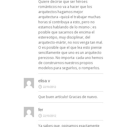
Quiere decirse que ser héroes
románticos no va a hacer que los
arquitectos hagamos mejor
arquitectura –quizá el trabajar muchas
horas sí contribuya a esto, pero no
estamos hablando de lo mismo-; es
posible que sacarnos de encima el
estereotipo, muy disciplinar, del
arquitecto-mártir, no nos venga tan mal.
O es posible que el que lea esto piense
sencillamente que uno es un arquitecto
perezoso. No importa: cada uno hemos
de construirnos nuestros propios
modelos para seguirlos, o romperlos.
elisa v
22/10/2012
Que buen artículo! Gracias de nuevo.
fer
22/10/2012
Ya sabes que, opinamos exactamente