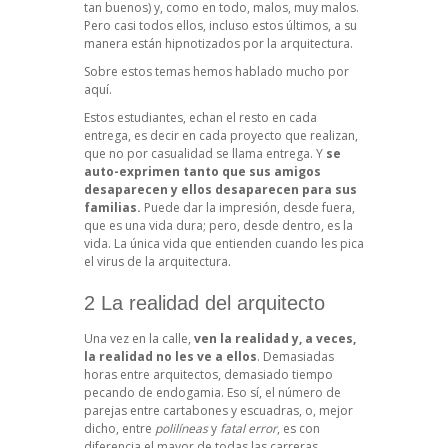
tan buenos) y, como en todo, malos, muy malos.
Pero casi todos ellos, incluso estos últimos, a su
manera están hipnotizados por la arquitectura.
Sobre estos temas hemos hablado
mucho por
aquí.
Estos estudiantes, echan el resto en cada
entrega, es decir en cada proyecto que realizan,
que no por casualidad se llama entrega. Y
se
auto-exprimen tanto que sus amigos
desaparecen y ellos desaparecen para sus
familias.
Puede dar la impresión, desde fuera,
que es una vida dura; pero, desde dentro, es la
vida. La única vida que entienden cuando les pica
el virus de la arquitectura.
2 La realidad del arquitecto
Una vez en la calle,
ven la realidad y, a veces,
la realidad no les ve a ellos
. Demasiadas
horas entre arquitectos, demasiado tiempo
pecando de endogamia. Eso sí, el número de
parejas entre cartabones y escuadras, o, mejor
dicho, entre
polilíneas
y
fatal error
, es con
diferencia el mayor de todas las carreras.