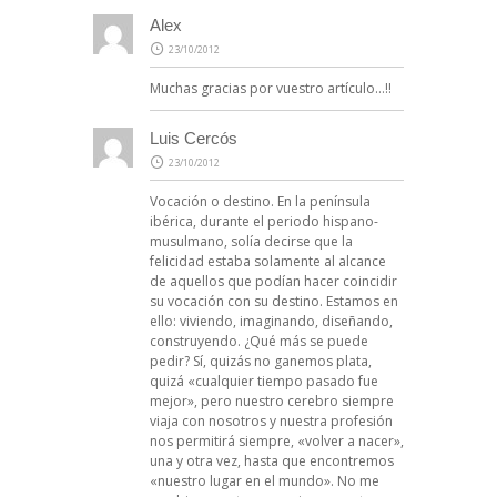
Alex
23/10/2012
Muchas gracias por vuestro artículo…!!
Luis Cercós
23/10/2012
Vocación o destino. En la península
ibérica, durante el periodo hispano-
musulmano, solía decirse que la
felicidad estaba solamente al alcance
de aquellos que podían hacer coincidir
su vocación con su destino. Estamos en
ello: viviendo, imaginando, diseñando,
construyendo. ¿Qué más se puede
pedir? Sí, quizás no ganemos plata,
quizá «cualquier tiempo pasado fue
mejor», pero nuestro cerebro siempre
viaja con nosotros y nuestra profesión
nos permitirá siempre, «volver a nacer»,
una y otra vez, hasta que encontremos
«nuestro lugar en el mundo». No me