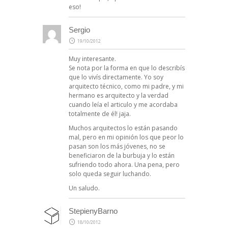
eso!
Sergio
19/10/2012
Muy interesante.
Se nota por la forma en que lo describís
que lo vivís directamente. Yo soy
arquitecto técnico, como mi padre, y mi
hermano es arquitecto y la verdad
cuando leía el articulo y me acordaba
totalmente de él! jaja.
Muchos arquitectos lo están pasando
mal, pero en mi opinión los que peor lo
pasan son los más jóvenes, no se
beneficiaron de la burbuja y lo están
sufriendo todo ahora. Una pena, pero
solo queda seguir luchando.
Un saludo.
StepienyBarno
18/10/2012