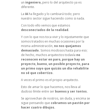
un
ingeniero,
pero lo del arqutiecto ya es
diferente.
La
IA
ha llegado y lo cambiará todo; pero
nuestro sector sigue haciendo como si nada.
Con todo ello vemos que estamos
desconectados de la realidad.
Y con lo que nos toca vivir y lo injustamente que
somos tratados en muchas ocasiones por la
misma administración,
no nos quejamos
demasiado.
Somos modosos hasta para eso;
de hecho, muchos arquitectos todavía
no
reconocen estar en paro, porque hay un
proyecto, bueno, un posible proyecto, para
un primo suyo que quizás un día rehabilite
no sé que cobertizo.
A veces el primo es el propio arquitecto.
Esto de amar lo que hacemos, nos lleva al
dudoso límite entre ser
buenos y ser tontos.
Se aprovechan de nostros, sin duda, y encima se
sigue pensando que
cobramos un pastón por
hacer cuatro dibujos.