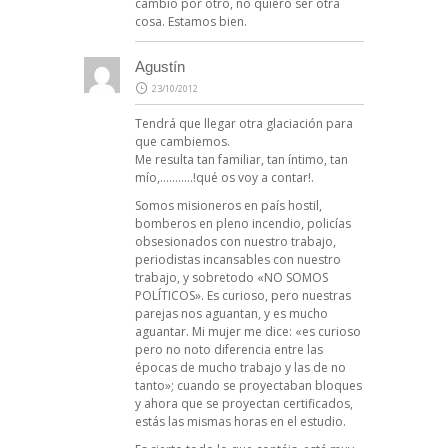
cambio por otro, no quiero ser otra
cosa. Estamos bien.
Agustín
23/10/2012
Tendrá que llegar otra glaciación para
que cambiemos.
Me resulta tan familiar, tan íntimo, tan
mío,………..!qué os voy a contar!.
Somos misioneros en país hostil,
bomberos en pleno incendio, policías
obsesionados con nuestro trabajo,
periodistas incansables con nuestro
trabajo, y sobretodo «NO SOMOS
POLÍTICOS». Es curioso, pero nuestras
parejas nos aguantan, y es mucho
aguantar. Mi mujer me dice: «es curioso
pero no noto diferencia entre las
épocas de mucho trabajo y las de no
tanto»; cuando se proyectaban bloques
y ahora que se proyectan certificados,
estás las mismas horas en el estudio.