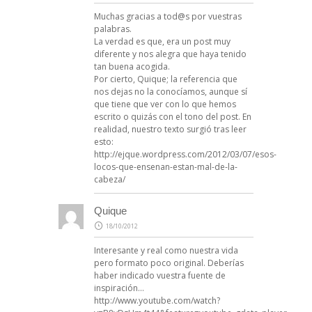
Muchas gracias a tod@s por vuestras
palabras.
La verdad es que, era un post muy
diferente y nos alegra que haya tenido
tan buena acogida.
Por cierto, Quique; la referencia que
nos dejas no la conocíamos, aunque sí
que tiene que ver con lo que hemos
escrito o quizás con el tono del post. En
realidad, nuestro texto surgió tras leer
esto:
http://ejque.wordpress.com/2012/03/07/esos-
locos-que-ensenan-estan-mal-de-la-
cabeza/
Quique
18/10/2012
Interesante y real como nuestra vida
pero formato poco original. Deberías
haber indicado vuestra fuente de
inspiración…
http://www.youtube.com/watch?