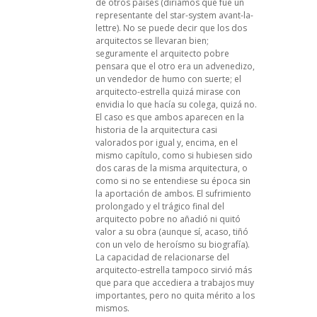
de otros países (diríamos que fue un
representante del star-system avant-la-
lettre). No se puede decir que los dos
arquitectos se llevaran bien;
seguramente el arquitecto pobre
pensara que el otro era un advenedizo,
un vendedor de humo con suerte; el
arquitecto-estrella quizá mirase con
envidia lo que hacía su colega, quizá no.
El caso es que ambos aparecen en la
historia de la arquitectura casi
valorados por igual y, encima, en el
mismo capítulo, como si hubiesen sido
dos caras de la misma arquitectura, o
como si no se entendiese su época sin
la aportación de ambos. El sufrimiento
prolongado y el trágico final del
arquitecto pobre no añadió ni quitó
valor a su obra (aunque sí, acaso, tiñó
con un velo de heroísmo su biografía).
La capacidad de relacionarse del
arquitecto-estrella tampoco sirvió más
que para que accediera a trabajos muy
importantes, pero no quita mérito a los
mismos.