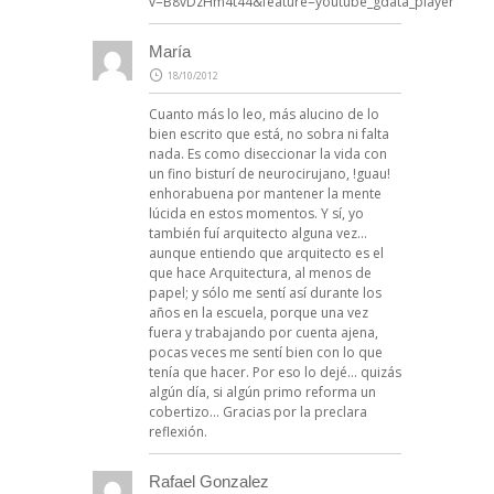
v=B8vDzHm4t44&feature=youtube_gdata_player
María
18/10/2012
Cuanto más lo leo, más alucino de lo
bien escrito que está, no sobra ni falta
nada. Es como diseccionar la vida con
un fino bisturí de neurocirujano, !guau!
enhorabuena por mantener la mente
lúcida en estos momentos. Y sí, yo
también fuí arquitecto alguna vez…
aunque entiendo que arquitecto es el
que hace Arquitectura, al menos de
papel; y sólo me sentí así durante los
años en la escuela, porque una vez
fuera y trabajando por cuenta ajena,
pocas veces me sentí bien con lo que
tenía que hacer. Por eso lo dejé… quizás
algún día, si algún primo reforma un
cobertizo… Gracias por la preclara
reflexión.
Rafael Gonzalez