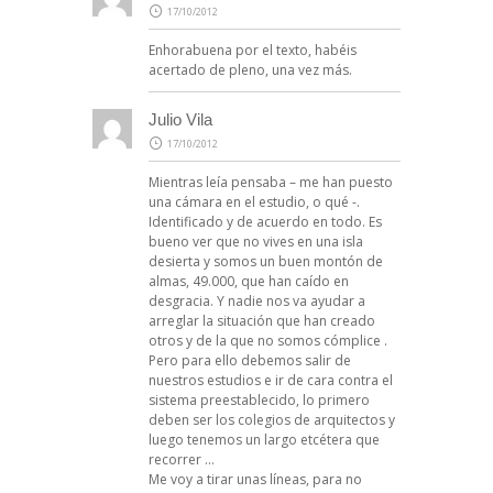
17/10/2012
Enhorabuena por el texto, habéis
acertado de pleno, una vez más.
Julio Vila
17/10/2012
Mientras leía pensaba – me han puesto
una cámara en el estudio, o qué -.
Identificado y de acuerdo en todo. Es
bueno ver que no vives en una isla
desierta y somos un buen montón de
almas, 49.000, que han caído en
desgracia. Y nadie nos va ayudar a
arreglar la situación que han creado
otros y de la que no somos cómplice .
Pero para ello debemos salir de
nuestros estudios e ir de cara contra el
sistema preestablecido, lo primero
deben ser los colegios de arquitectos y
luego tenemos un largo etcétera que
recorrer …
Me voy a tirar unas líneas, para no