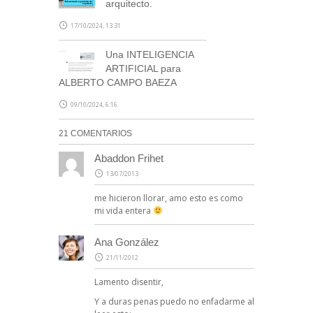
arquitecto.
17/10/2024, 13:31
Una INTELIGENCIA
ARTIFICIAL para
ALBERTO CAMPO BAEZA
09/10/2024, 6:16
21 COMENTARIOS
Abaddon Frihet
13/07/2013
me hicieron llorar, amo esto es como
mi vida entera
Ana González
21/11/2012
Lamento disentir,
Y a duras penas puedo no enfadarme al