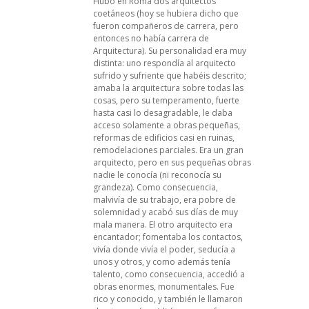
Hubo en Roma dos arquitectos
coetáneos (hoy se hubiera dicho que
fueron compañeros de carrera, pero
entonces no había carrera de
Arquitectura). Su personalidad era muy
distinta: uno respondía al arquitecto
sufrido y sufriente que habéis descrito;
amaba la arquitectura sobre todas las
cosas, pero su temperamento, fuerte
hasta casi lo desagradable, le daba
acceso solamente a obras pequeñas,
reformas de edificios casi en ruinas,
remodelaciones parciales. Era un gran
arquitecto, pero en sus pequeñas obras
nadie le conocía (ni reconocía su
grandeza). Como consecuencia,
malvivía de su trabajo, era pobre de
solemnidad y acabó sus días de muy
mala manera. El otro arquitecto era
encantador; fomentaba los contactos,
vivía donde vivía el poder, seducía a
unos y otros, y como además tenía
talento, como consecuencia, accedió a
obras enormes, monumentales. Fue
rico y conocido, y también le llamaron