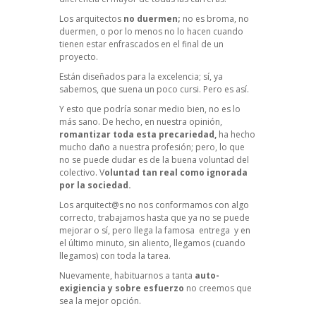
Los arquitectos
no duermen;
no es broma, no
duermen, o por lo menos no lo hacen cuando
tienen estar enfrascados en el final de un
proyecto.
Están diseñados para la excelencia; sí, ya
sabemos, que suena un poco cursi. Pero es así.
Y esto que podría sonar medio bien, no es lo
más sano. De hecho, en nuestra opinión,
romantizar toda esta precariedad,
ha hecho
mucho daño a nuestra profesión; pero, lo que
no se puede dudar es de la buena voluntad del
colectivo. V
oluntad tan real como ignorada
por la sociedad.
Los arquitect@s no nos conformamos con algo
correcto, trabajamos hasta que ya no se puede
mejorar o sí, pero llega la famosa entrega y en
el último minuto, sin aliento, llegamos (cuando
llegamos) con toda la tarea.
Nuevamente, habituarnos a tanta
auto-
exigiencia y sobre esfuerzo
no creemos que
sea la mejor opción.