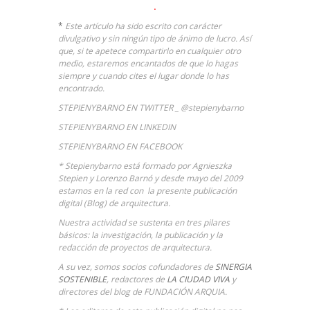
.
*
Este artículo ha sido escrito con carácter
divulgativo y sin ningún tipo de ánimo de lucro. Así
que, si te apetece compartirlo en cualquier otro
medio, estaremos encantados de que lo hagas
siempre y cuando cites el lugar donde lo has
encontrado.
STEPIENYBARNO EN TWITTER _ @stepienybarno
STEPIENYBARNO EN LINKEDIN
STEPIENYBARNO EN FACEBOOK
* Stepienybarno está formado por Agnieszka
Stepien y Lorenzo Barnó y desde mayo del 2009
estamos en la red con la presente publicación
digital (Blog) de arquitectura.
Nuestra actividad se sustenta en tres pilares
básicos: la investigación, la publicación y la
redacción de proyectos de arquitectura.
A su vez, somos socios cofundadores de
SINERGIA
SOSTENIBLE
, redactores de
LA CIUDAD VIVA
y
directores del blog de FUNDACIÓN ARQUIA.