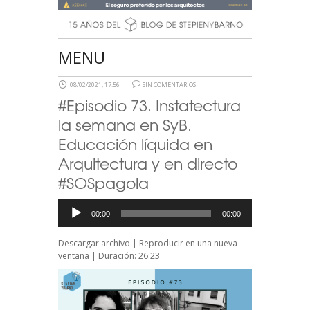
MENU
08/02/2021, 17:56
SIN COMENTARIOS
#Episodio 73. Instatectura
la semana en SyB.
Educación líquida en
Arquitectura y en directo
#SOSpagola
Reproductor
00:00
00:00
de
audio
Descargar archivo
|
Reproducir en una nueva
ventana
|
Duración: 26:23