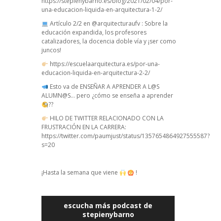
https://stepienybarno.es/blog/2021/02/04/por-
una-educacion-liquida-en-arquitectura-1-2/
Artículo 2/2 en @arquitecturaufv : Sobre la
educación expandida, los profesores
catalizadores, la docencia doble vía y ¡ser como
juncos!
https://escuelaarquitectura.es/por-una-
educacion-liquida-en-arquitectura-2-2/
Esto va de ENSEÑAR A APRENDER A L@S
ALUMN@S… pero ¿cómo se enseña a aprender
??
HILO DE TWITTER RELACIONADO CON LA
FRUSTRACIÓN EN LA CARRERA:
https://twitter.com/paumjust/status/1357654864927555587?
s=20
¡Hasta la semana que viene
!
escucha más podcast de
stepienybarno