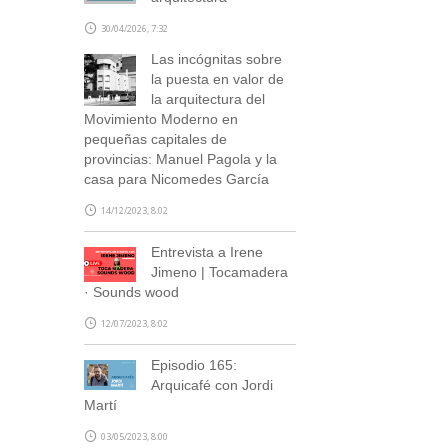
30/04/2026, 7:32
Las incógnitas sobre
la puesta en valor de
la arquitectura del
Movimiento Moderno en
pequeñas capitales de
provincias: Manuel Pagola y la
casa para Nicomedes García
14/12/2023, 8:02
Entrevista a Irene
Jimeno | Tocamadera
· Sounds wood
12/07/2023, 8:02
Episodio 165:
Arquicafé con Jordi
Martí
03/05/2023, 8:00