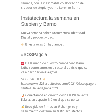
semana, con la inestimable colaboración del
creador de stepienybarno Lorenzo Barno.
Instatectura la semana en
Stepien y Barno
Nueva semana sobre Arquitectura, Identidad
Digital y productividad.
En esta ocasión hablamos :
#SOSPagola
De la mano de nuestro compañero Dario
Núñez conocemos en directo el edificio que se
va a derribar en
#Segovia
.
S.O.S. PAGOLA:
https://www.sf23arquitectos.com/2021/02/sospagola-
santa-eulalia-segovia.html
Conectamos en directo desde la Plaza Santa
Eulalia, un espacio BIC en el que se ubica.
Recogida de firmas en @change_es y
seguimiento del tema en @sf23arquitectos