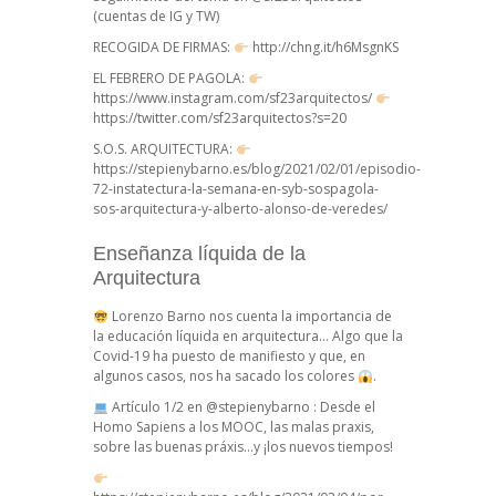
(cuentas de IG y TW)
RECOGIDA DE FIRMAS:
http://chng.it/h6MsgnKS
EL FEBRERO DE PAGOLA:
https://www.instagram.com/sf23arquitectos/
https://twitter.com/sf23arquitectos?s=20
S.O.S. ARQUITECTURA:
https://stepienybarno.es/blog/2021/02/01/episodio-
72-instatectura-la-semana-en-syb-sospagola-
sos-arquitectura-y-alberto-alonso-de-veredes/
Enseñanza líquida de la
Arquitectura
Lorenzo Barno nos cuenta la importancia de
la educación líquida en arquitectura… Algo que la
Covid-19 ha puesto de manifiesto y que, en
algunos casos, nos ha sacado los colores
.
Artículo 1/2 en @stepienybarno : Desde el
Homo Sapiens a los MOOC, las malas praxis,
sobre las buenas práxis…y ¡los nuevos tiempos!