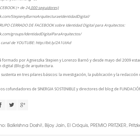
ACEBOOK (+ de 24
.000 seguidores)
k.com/StepienyBarnoArquitecturaeIdentidadDigital/
RUPO CERRADO DE FACEBOOK sobre Identidad Digital para Arquitectos:
k.com/groups/IdentidadDigitalParaArquitectos/
o canal de YOUTUBE:
http://bit.ly/2A1UtAd
á formado por Agnieszka Stepien y Lorenzo Barnó y desde mayo del 2009 esta
digital (Blog) de arquitectura.
 sustenta en tres pilares básicos: la investigación, la publicación y la redacció
cios cofundadores de
SINERGIA SOSTENIBLE
y directores del blog de FUNDACIÓ
mo:
Balkrishna Doshi!
,
Bijoy Jain
,
El Cróquis
,
PREMIO PRITZKER
,
Pritz