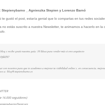
:
Stepienybarno
_ Agnieszka Stepien y Lorenzo Barnó
 te gustó el post, estaría genial que lo compartas en tus redes sociale
ía no estás suscrito a nuestra Newsletter, te animamos a hacerlo en la c
ulo.
 blog y recibe gratis nuestra guía: 10 Ideas para vender más si eres arquitecto
ly/2fkkTS7
ctar con nosotros para que te ayudemos a mejorar tu visibilidad online y, en consecuencia, mejora
rnos a:
blog@stepienybarno.es
WITTER
e 16.000 seguidores)
stepienybarno?lang=es