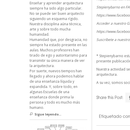
Enseñar y aprender arquitectura
Stepienybarno en F
siempre ha sido algo particular.
No se puede ser buen arquitecto
https://www.faceboo
siguiendo un esquema rígido.
Acceder a nuestro G
Nuestra disciplina aúna técnica,
arte y sobre todo mucha
https://www.faceboo
humanidad.
Suscríbete a nuestr
Humanidad que, por desgracia, no
siempre ha estado presente en las
aulas. Muchos profesores han
tirado de ego y autoritarismo para
*
Stepienybarno
est
transmitir su única manera de ver
presente publicación 
la arquitectura.
Nuestra actividad se
Por suerte, nuevos tiempos han
arquitectura.
llegado y ahora podemos hablar
de una enseñanza líquida y
A su vez, somos so
expandida. Y, sobre todo, en
algunas Escuelas de una
Share this Post:
enseñanza donde prima la
persona y todo es mucho más
humano.
Sigue leyendo...
Etiquetado co