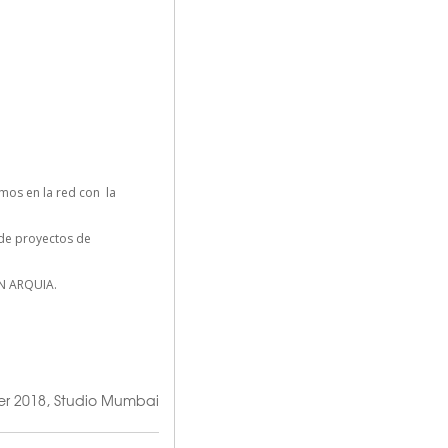
mos en la red con la
n de proyectos de
N ARQUIA.
ker 2018
,
Studio Mumbai