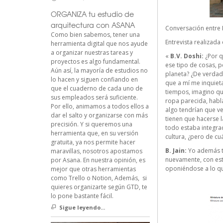
ORGANIZA tu estudio de
arquitectura con ASANA
Conversación entre Dr
Como bien sabemos, tener una
Entrevista realizad
herramienta digital que nos ayude
a organizar nuestras tareas y
«
B.V. Doshi:
¿Por q
proyectos es algo fundamental.
ese tipo de cosas, 
Aún así, la mayoría de estudios no
planeta? ¿De verdad
lo hacen y siguen confiando en
que a mí me inquieta
que el cuaderno de cada uno de
tiempos, imagino que
sus empleados será suficiente.
ropa parecida, habla
Por ello, animamos a todos ellos a
algo tendrían que ve
dar el salto y organizarse con más
tienen que hacerse l
precisión. Y si queremos una
todo estaba integra
herramienta que, en su versión
cultura, ¿pero de cu
gratuita, ya nos permite hacer
B. Jain:
Yo además te
maravillas, nosotros apostamos
nuevamente, con esta
por Asana. En nuestra opinión, es
oponiéndose a lo que
mejor que otras herramientas
como Trello o Notion, Además, si
quieres organizarte según GTD, te
lo pone bastante fácil.
Sigue leyendo...