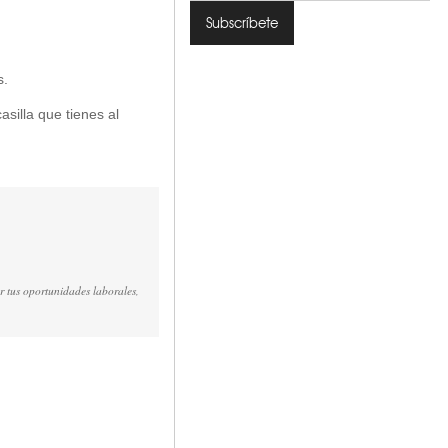
s.
asilla que tienes al
r tus oportunidades laborales,