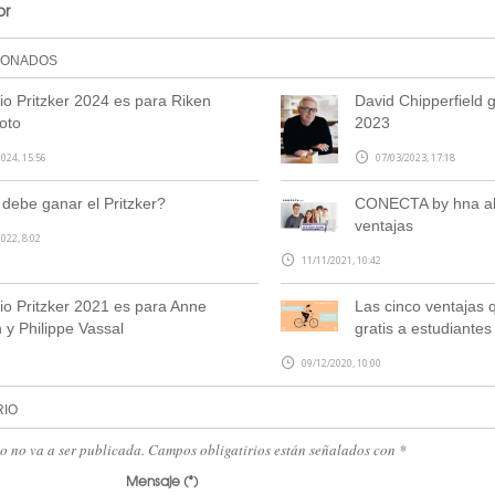
or
IONADOS
io Pritzker 2024 es para Riken
David Chipperfield 
oto
2023
024, 15:56
07/03/2023, 17:18
debe ganar el Pritzker?
CONECTA by hna ah
ventajas
022, 8:02
11/11/2021, 10:42
io Pritzker 2021 es para Anne
Las cinco ventajas
 y Philippe Vassal
gratis a estudiantes
09/12/2020, 10:00
RIO
eo no va a ser publicada. Campos obligatirios están señalados con
*
Mensaje
(*)