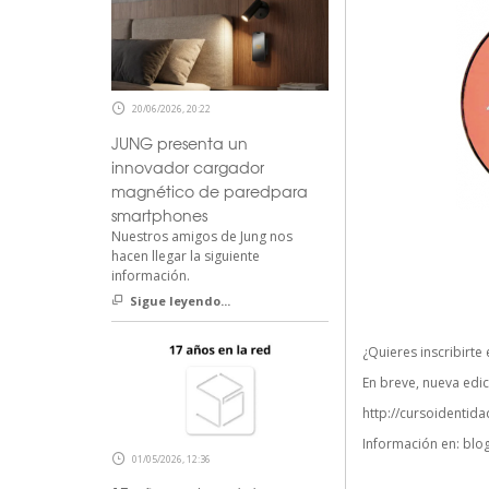
20/06/2026, 20:22
JUNG presenta un
innovador cargador
magnético de paredpara
smartphones
Nuestros amigos de Jung nos
hacen llegar la siguiente
información.
Sigue leyendo...
¿Quieres inscribirte
En breve, nueva edic
http://cursoidentida
Información en:
blo
01/05/2026, 12:36