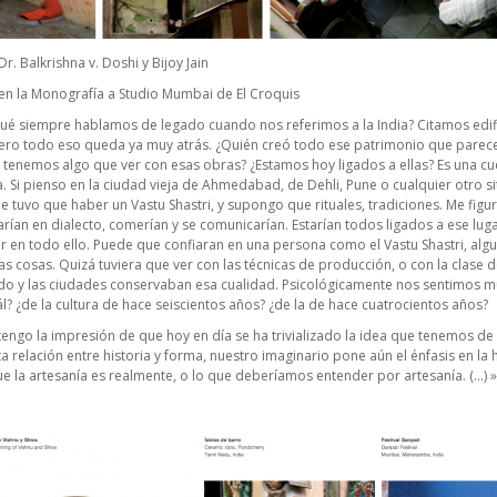
. Balkrishna v. Doshi y Bijoy Jain
a en la Monografía a Studio Mumbai de
El Croquis
ué siempre hablamos de legado cuando nos referimos a la India? Citamos edific
pero todo eso queda ya muy atrás. ¿Quién creó todo ese patrimonio que parec
 tenemos algo que ver con esas obras? ¿Estamos hoy ligados a ellas? Es una c
. Si pienso en la ciudad vieja de Ahmedabad, de Dehli, Pune o cualquier otro sit
 tuvo que haber un Vastu Shastri, y supongo que rituales, tradiciones. Me figu
rían en dialecto, comerían y se comunicarían. Estarían todos ligados a ese lug
r en todo ello. Puede que confiaran en una persona como el Vastu Shastri, algu
as cosas. Quizá tuviera que ver con las técnicas de producción, o con la clase d
do y las ciudades conservaban esa cualidad. Psicológicamente nos sentimos m
ál? ¿de la cultura de hace seiscientos años? ¿de la de hace cuatrocientos años?
ngo la impresión de que hoy en día se ha trivializado la idea que tenemos de
 relación entre historia y forma, nuestro imaginario pone aún el énfasis en la h
 la artesanía es realmente, o lo que deberíamos entender por artesanía. (…) »