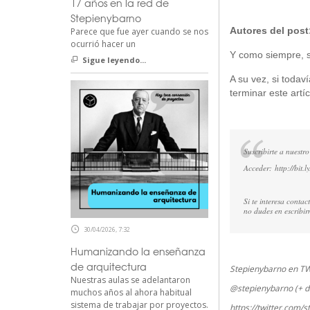
17 años en la red de
Stepienybarno
Autores del post
Parece que fue ayer cuando se nos
ocurrió hacer un
Y como siempre, si
Sigue leyendo...
A su vez, si todav
terminar este artíc
Suscribirte a nuestro
Acceder:
http://bit.
Si te interesa conta
no dudes en escribi
30/04/2026, 7:32
Humanizando la enseñanza
de arquitectura
Stepienybarno en T
Nuestras aulas se adelantaron
@stepienybarno (+ d
muchos años al ahora habitual
sistema de trabajar por proyectos.
https://twitter.com/