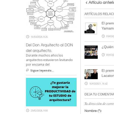
Artículo anteri
ARTÍCULOS RELAC
El prem
Yamam
05/03/2
16/04/2026, 8:26
Del Don Arquitecto al DON
¿Quién 
del arquitecto.
Durante muchos años los
09/03/2
arquitectos estuvieron levitando
por enciama del
Sigue leyendo...
El prem
Lacaton
16/03/2021, 16:42
DEJA TU COMENTA
Tu dirección de corr
Nombre
(*):
25/02/2026, 9:00