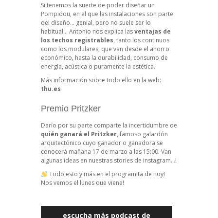
Si tenemos la suerte de poder diseñar un
Pompidou, en el que las instalaciones son parte
del diseño… genial, pero no suele ser lo
habitual… Antonio nos explica las
ventajas de
los techos registrables
, tanto los continuos
como los modulares, que van desde el ahorro
económico, hasta la durabilidad, consumo de
energía, acústica o puramente la estética.
Más información sobre todo ello en la web:
thu.es
Premio Pritzker
Darío por su parte comparte la incertidumbre de
quién ganará el Pritzker
, famoso galardón
arquitectónico cuyo ganador o ganadora se
conocerá mañana 17 de marzo a las
15:00
. Van
algunas ideas en nuestras stories de instagram…!
Todo esto y más en el programita de hoy!
Nos vemos el lunes que viene!
escucha más podcast de