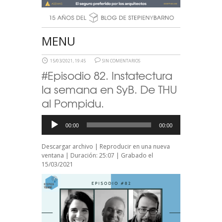
MENU
15/03/2021, 19:45
SIN COMENTARIOS
#Episodio 82. Instatectura
la semana en SyB. De THU
al Pompidu.
Reproductor
00:00
00:00
de
audio
Descargar archivo
|
Reproducir en una nueva
ventana
|
Duración: 25:07
|
Grabado el
15/03/2021