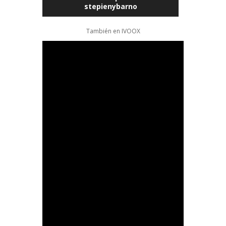
stepienybarno
También en
IVOOX