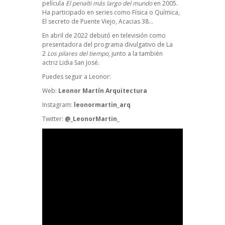
película
El penalti más largo del mundo
en 2005.
Ha participado en series como Física o Química,
El secreto de Puente Viejo, Acacias 38…
En abril de 2022 debutó en televisión como
presentadora del programa divulgativo de La
2
Los pilares del tiempo
, junto a la también
actriz Lidia San José.
Puedes seguir a Leonor:
Web:
Leonor Martín Arquitectura​
Instagram:
leonormartin_arq
Twitter:
@_LeonorMartin_