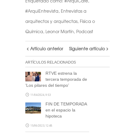
Etiquetado como:
#ArquiCafe
,
#ArquiEntrevista
,
Entrevistas a
arquitectos y arquitectas
,
Física o
Química
,
Leonor Martín
,
Podcast
Artículo anterior
Siguiente artículo
ARTÍCULOS RELACIONADOS
RTVE estrena la
tercera temporada de
‘Los pilares del tiempo’
11/04/2024, 9:53
FIN DE TEMPORADA
en el espacio la
hipoteca
15/06/2023, 12:48