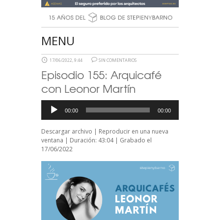
MENU
17/06/2022, 9:44
SIN COMENTARIOS
Episodio 155: Arquicafé
con Leonor Martín
Reproductor
00:00
00:00
de
audio
Descargar archivo
|
Reproducir en una nueva
ventana
|
Duración: 43:04
|
Grabado el
17/06/2022