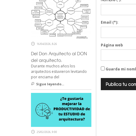
Email
(*):
16/04/2026, 8:26
Página web
Del Don Arquitecto al DON
del arquitecto.
Durante muchos años los
Guarda mi nomb
arquitectos estuvieron levitando
por enciama del
Sigue leyendo...
25/02/2026, 9:00