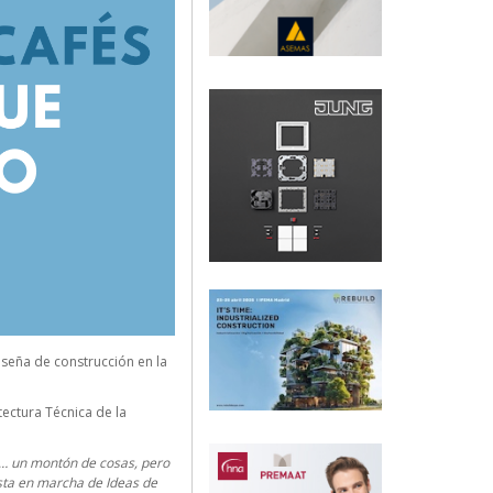
volumen.
seña de construcción en la
tectura Técnica de la
ón… un montón de cosas, pero
ta en marcha de Ideas de