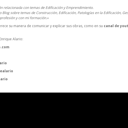
ón relacionada con temas de Edificación y Emprendimiento.
 Blog sobre temas de Construcción, Edificación, Patologías en la Edificación, Ge
profesión y con mi formación.»
rece su manera de comunicar y explicar sus obras, como en su
canal de you
nrique Alario:
o.com
ario
ealario
lario