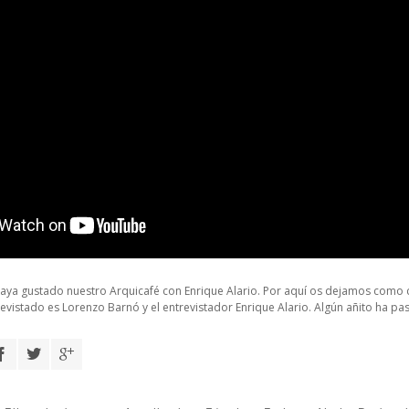
ya gustado nuestro Arquicafé con Enrique Alario. Por aquí os dejamos como cu
revistado es Lorenzo Barnó y el entrevistador Enrique Alario. Algún añito ha pa