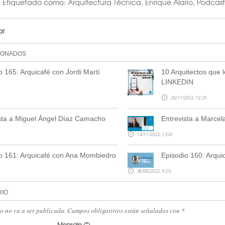
Etiquetado como:
Arquitectura Técnica
,
Enrique Alario
,
Podcast
or
IONADOS
o 165: Arquicafé con Jordi Martí
10 Arquitectos que 
LINKEDIN
28/11/2022, 12:29
sta a Miguel Ángel Díaz Camacho
Entrevista a Marcel
14/11/2022, 13:41
o 161: Arquicafé con Ana Mombiedro
Episodio 160: Arqui
30/08/2022, 9:25
RIO
eo no va a ser publicada. Campos obligatirios están señalados con
*
Mensaje
(*)