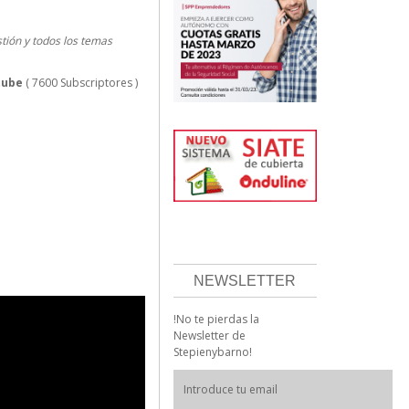
stión y todos los temas
tube
( 7600 Subscriptores )
NEWSLETTER
!No te pierdas la
Newsletter de
Stepienybarno!