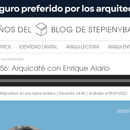
ENTOS
IDENTIDAD DIGITAL
ARQUI-LECTURA
ARQUI-ENT
SIN COMENTARIOS
156: Arquicafé con Enrique Alario
|
Reproducir en una nueva ventana
|
Duración: 24:42
|
Grabado el 05/07/2022