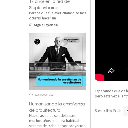
17 años en la red de
Stepienybarno
Parece que fue ayer cuando se nos
ocurrió hacer un
Sigue leyendo...
Esperamos que os ha
30/04/2026, 7:32
pero esta vez el ent
Humanizando la enseñanza
de arquitectura
Share this Post:
Nuestras aulas se adelantaron
muchos años al ahora habitual
sistema de trabajar por proyectos.