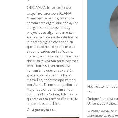
ORGANIZA tu estudio de
arquitectura con ASANA
Como bien sabemos, tener una
herramienta digital que nos ayude
a organizar nuestras tareas y
proyectos es algo fundamental.
Aún así, la mayoría de estudios no
lo hacen y siguen confiando en
que el cuaderno de cada uno de
sus empleados será suficiente.
Por ello, animamos a todos ellos a
dar el salto y organizarse con más
precisión. Y si queremos una
herramienta que, en su versión
gratuita, ya nos permite hacer
maravillas, nosotros apostamos
por Asana. En nuestra opinión, es
Hoy nos tomamos 
mejor que otras herramientas
red.
como Trello o Notion, Además, si
Enrique Alario ha cu
quieres organizarte según GTD, te
Universidad Politécn
lo pone bastante fácil.
Sigue leyendo...
«Perito Judicial, Ta
sobretodo en este m