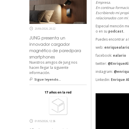
Empresa.
En continua formaci
Escribiendo mi propio
relacionados con mi 
Especial mención me
20/06/2026, 20:22
o en su
podcast
.
JUNG presenta un
Puedes encontrar a E
innovador cargador
web:
enriquealari
magnético de paredpara
facebook:
ealario
smartphones
Nuestros amigos de Jung nos
twitter:
@EnriqueAl
hacen llegar la siguiente
instagram:
@enriqu
información.
Linkedin:
Enrique A
Sigue leyendo...
01/05/2026, 12:36