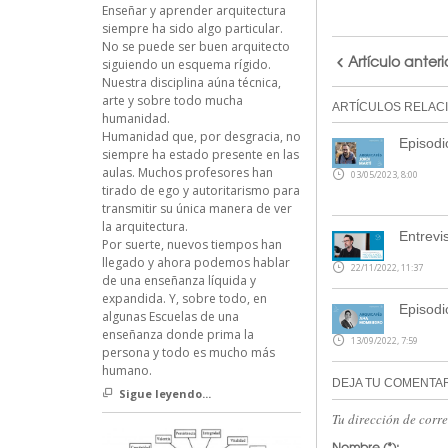
Enseñar y aprender arquitectura
siempre ha sido algo particular.
No se puede ser buen arquitecto
Artículo anteri
siguiendo un esquema rígido.
Nuestra disciplina aúna técnica,
arte y sobre todo mucha
ARTÍCULOS RELAC
humanidad.
Humanidad que, por desgracia, no
Episodi
siempre ha estado presente en las
aulas. Muchos profesores han
03/05/2023, 8:00
tirado de ego y autoritarismo para
transmitir su única manera de ver
la arquitectura.
Entrevi
Por suerte, nuevos tiempos han
llegado y ahora podemos hablar
22/11/2022, 11:37
de una enseñanza líquida y
expandida. Y, sobre todo, en
Episodi
algunas Escuelas de una
enseñanza donde prima la
13/09/2022, 7:59
persona y todo es mucho más
humano.
DEJA TU COMENTA
Sigue leyendo...
Tu dirección de corr
Nombre
(*):