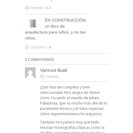
21/04/2021, 18:31
EN CONSTRUCCIÓN,
un libro de
arquitectura para niños, y no tan
niños.
SUSCRÍBETE
12/12/2018, 11:39
3 COMENTARIOS
Varmont Build
27/03/2026
¡Qué lista tan completa y bien
seleccionada! Nos alegra ver títulos
como Tocando el mundo de Juhani
Pallasmaa, que va mucho más allá de lo
puramente técnico y te hace repensar
cómo experimentamos los espacios.
También nos parece muy acertado
mezclar monografías clásicas como la
de Mies con propuestas más locales y