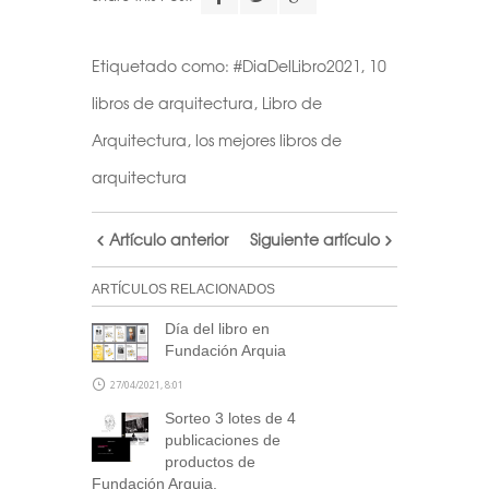
calendario
Etiquetado como:
#DiaDelLibro2021
,
10
Realiza tu suscripción a
libros de arquitectura
,
Libro de
nuestra newsletter a través
Arquitectura
,
los mejores libros de
de este formulario
y accede
arquitectura
al archivo descargable del
calendario de Arquitectas
Ocultas.
Artículo anterior
Siguiente artículo
Consulta tu correo para
confirmar la inscripción y
ARTÍCULOS RELACIONADOS
recibir noticias de nuestra
Día del libro en
parte.
Fundación Arquia
27/04/2021, 8:01
NOTA: En el caso de no haber recibido el
correo de confirmación por nuestra
Sorteo 3 lotes de 4
parte, escríbenos a
publicaciones de
blog@stepienybarno.es
productos de
Fundación Arquia.