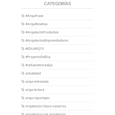
CATEGORÍAS
#ArquiFrase
#ArquiReseñas
#ArquitectoProductivo
#ArquitectosEmprendedores
#EDUARQ10
#ProyectoDelDia
#urbanismorealya
actualidad
arqui-entrevista
arqui-lectura
arqui-reportajes
Arquitectos Vasco-navarros
arquitectura sin arquitectos