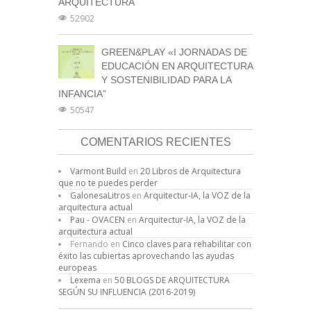
ARQUITECTURA
52902
GREEN&PLAY «I JORNADAS DE
EDUCACIÓN EN ARQUITECTURA
Y SOSTENIBILIDAD PARA LA
INFANCIA”
50547
COMENTARIOS RECIENTES
Varmont Build
en
20 Libros de Arquitectura
que no te puedes perder
GalonesaLitros
en
Arquitectur-IA, la VOZ de la
arquitectura actual
Pau - OVACEN
en
Arquitectur-IA, la VOZ de la
arquitectura actual
Fernando
en
Cinco claves para rehabilitar con
éxito las cubiertas aprovechando las ayudas
europeas
Lexema
en
50 BLOGS DE ARQUITECTURA
SEGÚN SU INFLUENCIA (2016-2019)