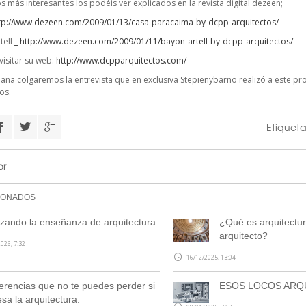
 más interesantes los podéis ver explicados en la revista digital dezeen;
tp://www.dezeen.com/2009/01/13/casa-paracaima-by-dcpp-arquitectos/
tell
_
http://www.dezeen.com/2009/01/11/bayon-artell-by-dcpp-arquitectos/
visitar su web:
http://www.dcpparquitectos.com/
ana colgaremos la entrevista que en exclusiva Stepienybarno realizó a este 
os.
Etiquet
or
IONADOS
ando la enseñanza de arquitectura
¿Qué es arquitectur
arquitecto?
026, 7:32
16/12/2025, 13:04
erencias que no te puedes perder si
ESOS LOCOS ARQ
esa la arquitectura.