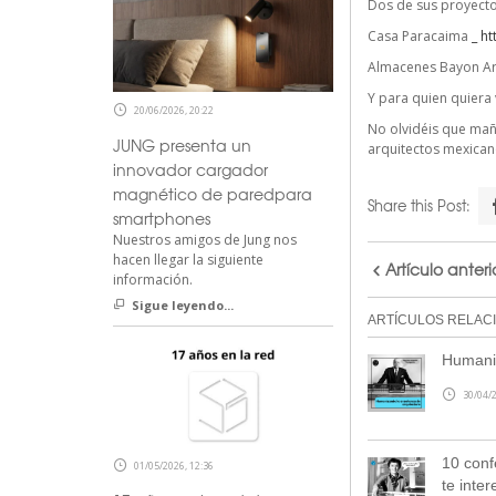
Dos de sus proyectos
Casa Paracaima
_
ht
Almacenes Bayon Ar
Y para quien quiera 
20/06/2026, 20:22
No olvidéis que mañ
JUNG presenta un
arquitectos mexican
innovador cargador
magnético de paredpara
Share this Post:
smartphones
Nuestros amigos de Jung nos
hacen llegar la siguiente
Artículo anteri
información.
Sigue leyendo...
ARTÍCULOS RELAC
Humaniz
30/04/2
10 conf
01/05/2026, 12:36
te inter