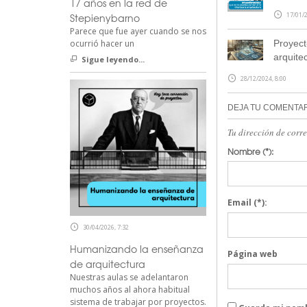
17 años en la red de
17/01/2
Stepienybarno
Parece que fue ayer cuando se nos
Proyect
ocurrió hacer un
arquite
Sigue leyendo...
28/12/2024, 8:00
DEJA TU COMENTA
Tu dirección de corr
Nombre
(*):
Email
(*):
30/04/2026, 7:32
Humanizando la enseñanza
Página web
de arquitectura
Nuestras aulas se adelantaron
muchos años al ahora habitual
sistema de trabajar por proyectos.