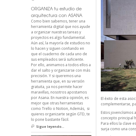
ORGANIZA tu estudio de
arquitectura con ASANA
Como bien sabemos, tener una
herramienta digital que nos ayude
a organizar nuestras tareas y
proyectos es algo fundamental.
Aún así, la mayoría de estudios no
lo hacen y siguen confiando en
que el cuaderno de cada uno de
sus empleados será suficiente.
Por ello, animamos a todos ellos a
dar el salto y organizarse con más
precisión. Y si queremos una
herramienta que, en su versión
gratuita, ya nos permite hacer
maravillas, nosotros apostamos
por Asana. En nuestra opinión, es
El éxito de esta aso
mejor que otras herramientas
complementarse, par
como Trello o Notion, Además, si
Estos jovencísimos a
quieres organizarte según GTD, te
concepto principal h
lo pone bastante fácil.
Para ellos la clave 
Sigue leyendo...
surja como una con