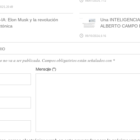
08/01/2025, 7:12
025, 20:49
-IA: Elon Musk y la revolución
Una INTELIGENCIA 
ctónica
ALBERTO CAMPO 
09/10/2024, 6:16
RIO
eo no va a ser publicada. Campos obligatirios están señalados con
*
Mensaje
(*)