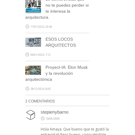
no te puedes perder si
te interesa la
arquitectura.
17/01/2025, 20:49
ESOS LOCOS
ARQUITECTOS
08/01/2025, 7:12
Proyect-IA: Elon Musk
y la revolución
arquitectónica
28/12/2024, 8:00
2 COMENTARIOS
stepienybarno
18/06/2009
Hola Amaya. Que bueno que te gustó la
entrevista!! Pero bueno, conociéndote