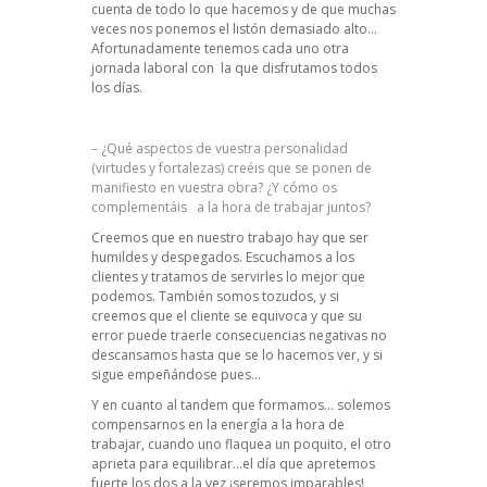
cuenta de todo lo que hacemos y de que muchas
veces nos ponemos el listón demasiado alto…
Afortunadamente tenemos cada uno otra
jornada laboral con la que disfrutamos todos
los días.
– ¿Qué aspectos de vuestra personalidad
(virtudes y fortalezas) creéis que se ponen de
manifiesto en vuestra obra? ¿Y cómo os
complementáis a la hora de trabajar juntos?
Creemos que en nuestro trabajo hay que ser
humildes y despegados. Escuchamos a los
clientes y tratamos de servirles lo mejor que
podemos. También somos tozudos, y si
creemos que el cliente se equivoca y que su
error puede traerle consecuencias negativas no
descansamos hasta que se lo hacemos ver, y si
sigue empeñándose pues…
Y en cuanto al tandem que formamos… solemos
compensarnos en la energía a la hora de
trabajar, cuando uno flaquea un poquito, el otro
aprieta para equilibrar…el día que apretemos
fuerte los dos a la vez ¡seremos imparables!