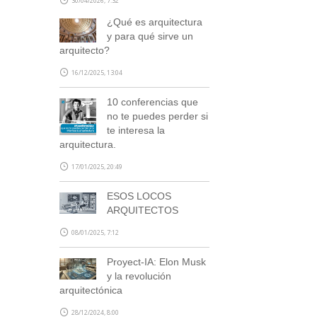
30/04/2026, 7:32
¿Qué es arquitectura
y para qué sirve un
arquitecto?
16/12/2025, 13:04
10 conferencias que
no te puedes perder si
te interesa la
arquitectura.
17/01/2025, 20:49
ESOS LOCOS
ARQUITECTOS
08/01/2025, 7:12
Proyect-IA: Elon Musk
y la revolución
arquitectónica
28/12/2024, 8:00