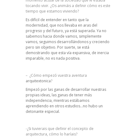
momento actual de la sociedad que le estaba
tocando vivir. ¿Os animáis a definir cómo es este
tiempo que estamos viviendo?
Es difícil de entender en tanto que la
modernidad, que nos llevaba en aras del
progreso y del futuro, ya está superada. Ya no
sabemos hacia donde vamos, simplemente
vamos, seguimos desarrollándonos y creciendo
pero sin objetivo. Por suerte, se está
demostrando que esta vía expansiva, de inercia
imparable, no es nada positiva.
– ¿Cómo empezó vuestra aventura
arquitextonica
?
Empezó por las ganas de desarrollar nuestras
propias ideas, las ganas de tener más
independencia, mientras estábamos
aprendiendo en otros estudios…no hubo un
detonante especial.
-¿Si tuvierais que definir el concepto de
arquitectura, cómo lo haríais?