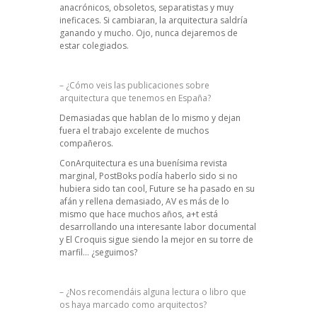
anacrónicos, obsoletos, separatistas y muy
ineficaces. Si cambiaran, la arquitectura saldría
ganando y mucho. Ojo, nunca dejaremos de
estar colegiados.
– ¿Cómo veis las publicaciones sobre
arquitectura que tenemos en España?
Demasiadas que hablan de lo mismo y dejan
fuera el trabajo excelente de muchos
compañeros.
ConArquitectura es una buenísima revista
marginal, PostBoks podía haberlo sido si no
hubiera sido tan cool, Future se ha pasado en su
afán y rellena demasiado, AV es más de lo
mismo que hace muchos años, a+t está
desarrollando una interesante labor documental
y El Croquis sigue siendo la mejor en su torre de
marfil… ¿seguimos?
– ¿Nos recomendáis alguna lectura o libro que
os haya marcado como arquitectos?