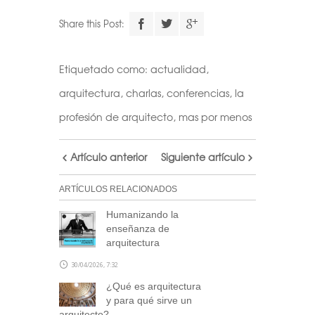
Descarga el
Share this Post:
calendario
Etiquetado como:
actualidad
,
Realiza tu suscripción a
arquitectura
,
charlas
,
conferencias
,
la
nuestra newsletter a través
profesión de arquitecto
,
mas por menos
de este formulario
y accede
al archivo descargable del
Artículo anterior
Siguiente artículo
calendario de Arquitectas
Ocultas.
ARTÍCULOS RELACIONADOS
Consulta tu correo para
confirmar la inscripción y
Humanizando la
enseñanza de
recibir noticias de nuestra
arquitectura
parte.
30/04/2026, 7:32
NOTA: En el caso de no haber recibido el
¿Qué es arquitectura
correo de confirmación por nuestra
y para qué sirve un
parte, escríbenos a
arquitecto?