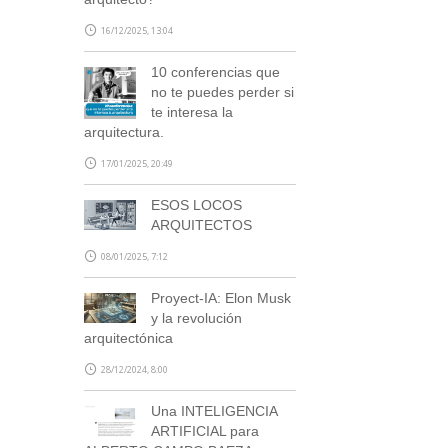
blog@stepienybarno.es
16/12/2025, 13:04
10 conferencias que
no te puedes perder si
te interesa la
arquitectura.
17/01/2025, 20:49
SUSCRÍBETE
ESOS LOCOS
ARQUITECTOS
08/01/2025, 7:12
Proyect-IA: Elon Musk
y la revolución
arquitectónica
28/12/2024, 8:00
Una INTELIGENCIA
ARTIFICIAL para