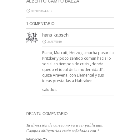
ALBERTO CAMPO BAEZA
09/10/2024, 6:16
1 COMENTARIO
hans kabsch
24/07/2010
Piano, Murcutt, Herzog…mucha pasarela
Pritzker y poco sentido comun hacia lo
social en tiempos de crisis ¿donde
quedo el ideal de la modernidad?…
quiza Aravena, con Elemental y sus
ideas prestadas a Habraken.
saludos.
DEJA TU COMENTARIO
Tu dirección de correo no va a ser publicada.
Campos obligatirios están señalados con
*
Mensaje
(*)