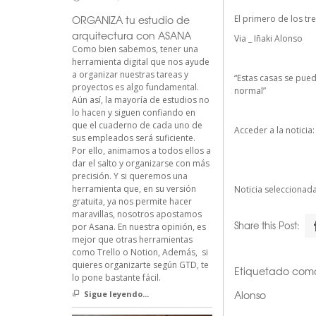
ORGANIZA tu estudio de
El primero de los tr
arquitectura con ASANA
Via _ Iñaki Alonso
Como bien sabemos, tener una
herramienta digital que nos ayude
a organizar nuestras tareas y
“Estas casas se pued
proyectos es algo fundamental.
normal”
Aún así, la mayoría de estudios no
lo hacen y siguen confiando en
que el cuaderno de cada uno de
Acceder a la noticia
sus empleados será suficiente.
Por ello, animamos a todos ellos a
dar el salto y organizarse con más
precisión. Y si queremos una
herramienta que, en su versión
Noticia seleccionada
gratuita, ya nos permite hacer
maravillas, nosotros apostamos
Share this Post:
por Asana. En nuestra opinión, es
mejor que otras herramientas
como Trello o Notion, Además, si
quieres organizarte según GTD, te
Etiquetado com
lo pone bastante fácil.
Alonso
Sigue leyendo...