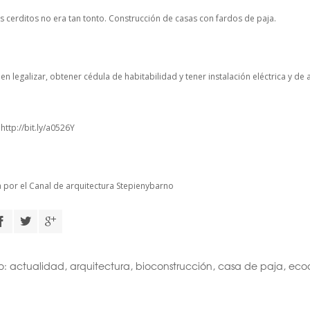
es cerditos no era tan tonto. Construcción de casas con fardos de paja.
en legalizar, obtener cédula de habitabilidad y tener instalación eléctrica y d
:
http://bit.ly/a0526Y
 por el Canal de arquitectura
Stepienybarno
o:
actualidad
,
arquitectura
,
bioconstrucción
,
casa de paja
,
ecoa