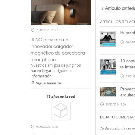
Artículo anteri
ARTÍCULOS RELAC
20/06/2026, 20:22
Humaniz
JUNG presenta un
30/04/2
innovador cargador
magnético de paredpara
smartphones
10 conf
Nuestros amigos de Jung nos
te inter
hacen llegar la siguiente
información.
17/01/2
Sigue leyendo...
Proyect
arquite
28/12/2024, 8:00
DEJA TU COMENTA
01/05/2026, 12:36
Tu dirección de corr