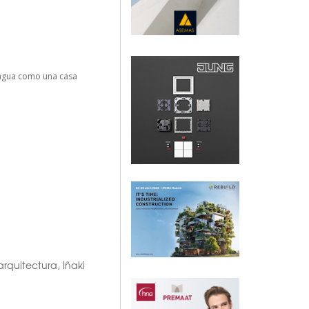
e agua como una casa
rquitectura
,
Iñaki