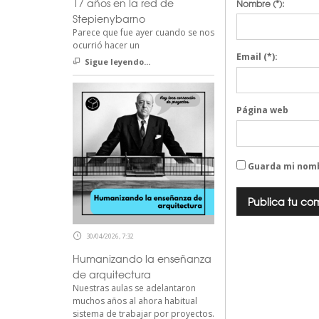
17 años en la red de
Nombre
(*):
Stepienybarno
Parece que fue ayer cuando se nos
ocurrió hacer un
Email
(*):
Sigue leyendo...
Página web
Guarda mi nomb
30/04/2026, 7:32
Humanizando la enseñanza
de arquitectura
Nuestras aulas se adelantaron
muchos años al ahora habitual
sistema de trabajar por proyectos.