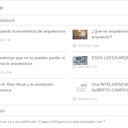
or
IONADOS
ando la enseñanza de arquitectura
¿Qué es arquitectur
arquitecto?
026, 7:32
16/12/2025, 13:04
erencias que no te puedes perder si
ESOS LOCOS ARQ
esa la arquitectura.
08/01/2025, 7:12
025, 20:49
-IA: Elon Musk y la revolución
Una INTELIGENCIA 
ctónica
ALBERTO CAMPO 
09/10/2024, 6:16
RIO
eo no va a ser publicada. Campos obligatirios están señalados con
*