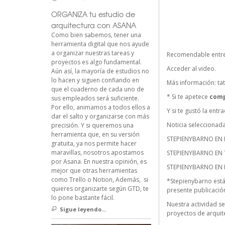
ORGANIZA tu estudio de
arquitectura con ASANA
Como bien sabemos, tener una
herramienta digital que nos ayude
a organizar nuestras tareas y
Recomendable entrev
proyectos es algo fundamental.
Acceder al video.
Aún así, la mayoría de estudios no
lo hacen y siguen confiando en
Más información:
ta
que el cuaderno de cada uno de
* Si te apetece
comp
sus empleados será suficiente.
Por ello, animamos a todos ellos a
Y si te gustó la ent
dar el salto y organizarse con más
Noticia seleccionad
precisión. Y si queremos una
herramienta que, en su versión
STEPIENYBARNO EN 
gratuita, ya nos permite hacer
maravillas, nosotros apostamos
STEPIENYBARNO EN 
por Asana. En nuestra opinión, es
STEPIENYBARNO EN
mejor que otras herramientas
como Trello o Notion, Además, si
*Stepienybarno está
quieres organizarte según GTD, te
presente publicación 
lo pone bastante fácil.
Nuestra actividad se 
Sigue leyendo...
proyectos de arquit