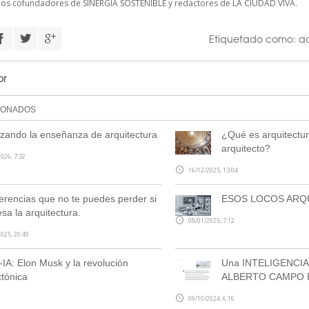
cios cofundadores de
SINERGIA SOSTENIBLE
y redactores de
LA CIUDAD VIVA
.
Etiquetado como:
a
or
IONADOS
ando la enseñanza de arquitectura
¿Qué es arquitectur
arquitecto?
026, 7:32
16/12/2025, 13:04
erencias que no te puedes perder si
ESOS LOCOS ARQ
esa la arquitectura.
08/01/2025, 7:12
025, 20:49
-IA: Elon Musk y la revolución
Una INTELIGENCIA 
ctónica
ALBERTO CAMPO 
09/10/2024, 6:16