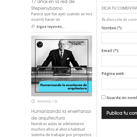
17 años en la red de
Stepienybarno
DEJA TU COMENTA
Parece que fue ayer cuando se nos
Tu dirección de corr
ocurrió hacer un
Sigue leyendo...
Nombre
(*):
Email
(*):
Página web
Guarda mi nomb
30/04/2026, 7:32
Humanizando la enseñanza
de arquitectura
Nuestras aulas se adelantaron
muchos años al ahora habitual
sistema de trabajar por proyectos.