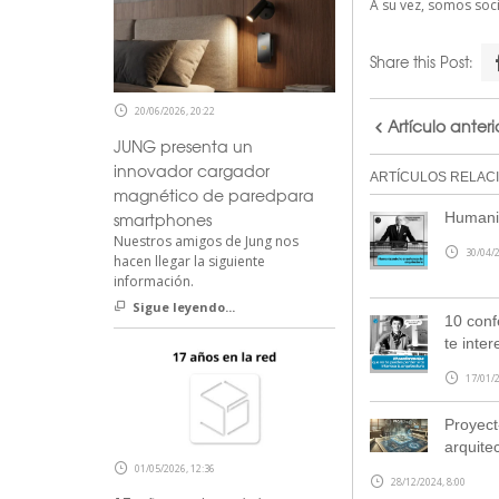
A su vez, somos so
Share this Post:
20/06/2026, 20:22
Artículo anteri
JUNG presenta un
innovador cargador
ARTÍCULOS RELAC
magnético de paredpara
smartphones
Humaniz
Nuestros amigos de Jung nos
30/04/2
hacen llegar la siguiente
información.
Sigue leyendo...
10 conf
te inter
17/01/2
Proyect
arquite
01/05/2026, 12:36
28/12/2024, 8:00