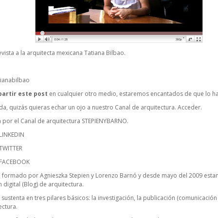
ista a la arquitecta mexicana Tatiana Bilbao.
tianabilbao
artir este post
en cualquier otro medio, estaremos encantados de que lo h
rada, quizás quieras echar un ojo a nuestro Canal de arquitectura.
Acceder.
a por el Canal de arquitectura STEPIENYBARNO.
LINKEDIN
TWITTER
 FACEBOOK
 formado por Agnieszka Stepien y Lorenzo Barnó y desde mayo del 2009 estam
digital (Blog) de arquitectura.
sustenta en tres pilares básicos: la investigación, la publicación (comunicación 
ectura.