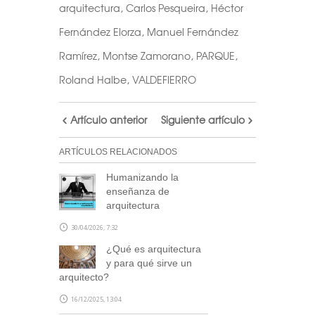
arquitectura
,
Carlos Pesqueira
,
Héctor
Fernández Elorza
,
Manuel Fernández
Ramírez
,
Montse Zamorano
,
PARQUE
,
Roland Halbe
,
VALDEFIERRO
Artículo anterior
Siguiente artículo
ARTÍCULOS RELACIONADOS
Humanizando la
enseñanza de
arquitectura
30/04/2026, 7:32
¿Qué es arquitectura
y para qué sirve un
arquitecto?
16/12/2025, 13:04