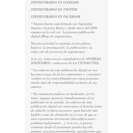
STEPIENYBARNO EN LINKEDIN
STEPIENYBARNO EN TWITTER
STEPIENYBARNO EN FACEBOOK
* Stepienybarno está formado por Agnieszka
Stepien y Lorenzo Barnó y desde mayo del 2009
estamos en la red con la presente publicación
digital (Blog) de arquitectura.
Nuestra actividad se sustenta en tres pilares
básicos: la investigación, la publicación y la
redacción de proyectos de arquitectura.
A su vez, somos socios cofundadores de
SINERGIA
SOSTENIBLE
y redactores de
LA CIUDAD VIVA
.
* Los editores de esta publicación digital no nos
hacemos cargo de de los comentarios y conceptos
vertidos en los textos firmados por otras personas,
siendo éstos de responsabilidad exclusiva de sus
autores.
* Tu comentario pudiera ser moderado, por lo
tanto, aunque aparezca inmediatamente al ser
publicado en la entrada, los editores de esta
publicación digital nos reservamos el derecho tanto
de editarlo (si fuera necesario, para hacerlo más
legible) como de eliminarlo en el caso de que se
usen expresiones incorrectas (descalificaciones,
palabras malsonantes…). A su vez, si quieres
comentar desde el anonimato puedes hacerlo,
aunque, nosotros personalmente, agradecemos que