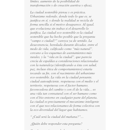
límites, aumento de la posibilidad de
transformación y de creación asertiva y eficaz.
La ciudad sostenible piensa y es práctica.
Urbanismo redondo, donde todo lo que es, se
justifica en sí, y donde la realidad se recicla de
forma sencilla si el motivo desaparece. Al igual,
que evoluciona sin trabas si el desarrollo lo
justifica. La ciudad eco-sostenible es la ciudad
sostenible que ha hecho posible que la pregunta
“campo o ciudad?” carezca ya de sentido. La
desavenencia, heredada durante décadas, entre el
modo de vida, calificado como “más natural”,
cercano a los esquemas de asentamientos más
rurales, y la “vida en la ciudad”, que parecía
crecía de espaldas a consideraciones relacionadas
con la naturaleza (identificando a ésta con salud,
paz, incluso ética de comportamientos) estaría
tocando su fin, con el nacimiento del urbanismo
eco-sostenible. La vida en la ciudad pensante,
ciudad autosuficiente, respetuosa con el medio y el
territorio, respetuosa con el factor humano,
favorecedora del cambio y con él de la vida… es
una vida tan connatural con el ser humano como
con el bio-entorno en cualquier parte del planeta.
La ciudad es precisamente el mecanismo inteligente
con el que nos relacionamos de forma colectiva con
la eco-diversidad del lugar que habitamos.
“¿Cuál será la ciudad del mañana?”…
¿Quién debe responder esta pregunta?