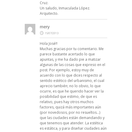
Cruz.
Un saludo, Inmaculada López.
Arquitecto.
mery
15/07/2013
Hola José!!
Muchas gracias por tu comentario. Me
parece bastante acertado lo que
apuntas, y me ha dado pie a matizar
algunas de las cosas que expreso en el
post. Por ejemplo, estoy muy de
acuerdo con lo que dices respecto al
sentido estético del urbanismo, el cual
aprecio también; no lo obvio, lo que
ocurre, es que he querido hacer ver la
posibilidad que estimo, de que es
relativo, pues hay otros muchos
factores, quizá más importantes aún
(por novedosos, por no resueltos…)
que las ciudades están demandando y
que tenemos que atender. La estética
es estática, y para diseñar ciudades aún