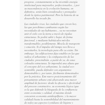
progreso, constantemente se ha invertido energía
intelectual para mejorarlos, perfeccionarlos…) por
su trascendencia en la evolución humana, en
definitiva, serán bien considerados y protegidos
desde la óptica patrimonial. Pero la historia de su
desarrollo ha tocado fin.
Las ciudades vivas, las ciudades que crecen hoy,
las que percibimos cambiantes según las
necesidades de sus habitantes… ya no necesitan
unir el cielo con la tierra a través de rígidas
estructuras. Se podrá subir y bajar, de forma
funcional, y mediante habitáculos móviles
transformables, posiblemente. Mezcla de transporte
y estación. Si el impulso del tiempo nos lleva a
necesitarlos, la tecnología para ello ya existe. Sin
embargo, las edificaciones fijas estables en las que
radica el urbanismo y la configuración de las
ciudades, prescindirán, a partir de ya, de estas
colosales estructuras. Se impondrá una altura que
el concepto del eco-urbanismo, la ciudad eco-
sostenible, pueda defender con argumentos
demostrables
y, por tanto,
fácilmente demostrados
por la práctica. Este nuevo posicionamiento del
pensamiento urbano está abarcando una mayor
amplitud de factores: desde la eficacia y efectividad
del proceso constructivo, su
economía lógica
(que
es la que defiende la búsqueda de la confluencia
entre economía y calidad, el máximo donde
concurren economía antidespilfarro, y la mayor
calidad) hasta la sostenibilidad del mantenimiento
de todos sus aspectos (cotidiano de higiene y