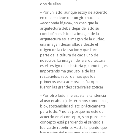
dos de ellas:
– Por un lado, aunque estoy de acuerdo
en que se debe dar un giro hacia la
«economía lógica», no creo que la
arquitectura deba dejar de lado su
condición estética. La imagen de la
arquitectura es la imagen de la ciudad,
una imagen desarrollada desde el
origen de la civilización y que forma
parte de la cultura de cada uno de
nosotros. La imagen de la arquitectura
es el testigo de la historia y, como tal, es
importantísima (incluso la de los
rascacielos, recordemos que los
primeros «rascacielos» en Europa
fueron las grandes catedrales gótica)
– Por otro lado, me asusta la tendencia
al uso (y abuso) de términos como eco-,
bio-, sostenibilidad, etc. prácticamente
para todo. Y no es porque no esté de
acuerdo en el concepto, sino porque el
concepto está perdiendo el sentido a
fuerza de repetirlo. Hasta tal punto que
hay partes del post que, sinceramente,