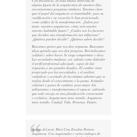
Con frecuencia, en toda buena entrevista de
alguna figura de la arquitectura de nuestros días,
encontraremos preguntas similares. Tenemos claro
que el papel del arquitecto es insustituible, pues su
cualificación y su vocación lo han posicionado
como artífice de la transformación. ¿Saben por
tanto, nuestros arquitectos, cómo será nuestro
entorno habitable futuro? ¿Cuáles son los factores
que deciden una transformación tan influyente?
¿Quiénes pueden decidir? ¿Quiénes saben decidir?
Buscamos genios que nos den respuesta. Buscamos
ideas geniales que nos den progreso. Reivindicamos
calidad y saber hacer. Se exige compromiso y ética.
Las sociedades maduras, así, sabrán como defender
el perfil profesional adecuado, capaz de dar
respuesta a sus grandes desafíos. El cambio viene
propiciado por las necesidades, y el análisis
cuidadoso y acertado de las mismas sabemos que se
realiza desde el conocimiento y la pauta. Actitudes
valientes y ganas de cambiar, para mejor. Así,
utilizaremos y transformaremos el espacio, sabiendo
que todo encaja en una planificación consecuente
y evolutiva. Arquitectura tiene sentido. Arquitecto
tiene sentido. Ciudad. Vida. Personas. Futuro.
Autora del post: Mari Cruz Escabia Partera.
Arquitecta. Con inquietudes y varios trabajos de