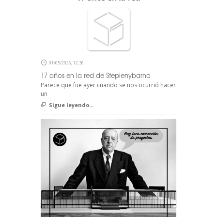
01/05/2026, 12:36
17 años en la red de Stepienybarno
Parece que fue ayer cuando se nos ocurrió hacer
un
Sigue leyendo...