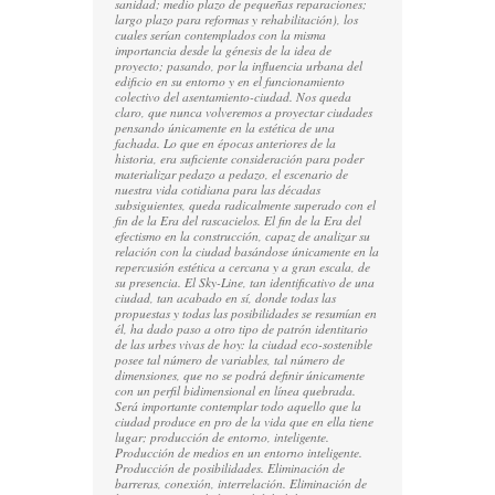
sanidad; medio plazo de pequeñas reparaciones;
largo plazo para reformas y rehabilitación), los
cuales serían contemplados con la misma
importancia desde la génesis de la idea de
proyecto; pasando, por la influencia urbana del
edificio en su entorno y en el funcionamiento
colectivo del asentamiento-ciudad. Nos queda
claro, que nunca volveremos a proyectar ciudades
pensando únicamente en la estética de una
fachada. Lo que en épocas anteriores de la
historia, era suficiente consideración para poder
materializar pedazo a pedazo, el escenario de
nuestra vida cotidiana para las décadas
subsiguientes, queda radicalmente superado con el
fin de la Era del rascacielos. El fin de la Era del
efectismo en la construcción, capaz de analizar su
relación con la ciudad basándose únicamente en la
repercusión estética a cercana y a gran escala, de
su presencia. El Sky-Line, tan identificativo de una
ciudad, tan acabado en sí, donde todas las
propuestas y todas las posibilidades se resumían en
él, ha dado paso a otro tipo de patrón identitario
de las urbes vivas de hoy: la ciudad eco-sostenible
posee tal número de variables, tal número de
dimensiones, que no se podrá definir únicamente
con un perfil bidimensional en línea quebrada.
Será importante contemplar todo aquello que la
ciudad produce en pro de la vida que en ella tiene
lugar; producción de entorno, inteligente.
Producción de medios en un entorno inteligente.
Producción de posibilidades. Eliminación de
barreras, conexión, interrelación. Eliminación de