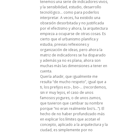
tenemos una serie de indicadores vivos,
y la sensibilidad, estudio, desarrollo
tecnológico… como para poderlos
interpretar. A veces, ha existido una
obsesión desorbitada y no justificada
por el efectismo y ahora, la arquitectura
empieza a ocuparse de otras cosas. Es
cierto que el urbanismo planifica y
estudia, previas reflexiones y
organización de ideas, pero ahora la
matriz de indicadores se ha disparado
y además ya no es plana, ahora son
muchas más las dimensiones a tener en
cuenta.
Quería añadir, que igualmente me
resulta “de mucho respeto”, igual que a
ti, los prefijos eco-, bio-… (recordemos,
sin ir muy lejos, el caso de unos
famosos yogures, o de unos zumos,
que tuvieron que cambiar su nombre
porque “no eran realmente bio’s…”). El
hecho de no haber profundizado más
en explicar los límites que acotan el
concepto, aplicado a la arquitectura y la
ciudad, es simplemente por no