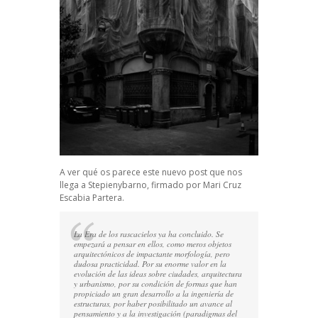
A ver qué os parece este nuevo post que nos
llega a Stepienybarno, firmado por Mari Cruz
Escabia Partera.
La Era de los rascacielos ya ha concluido. Se
empezará a pensar en ellos, como meros objetos
arquitectónicos de impactante morfología, pero
dudosa practicidad. Por su enorme valor en la
evolución de las ideas sobre ciudades, arquitectura
y urbanismo, por su condición de formas que han
propiciado un gran desarrollo a la ingeniería de
estructuras, por haber posibilitado un avance al
pensamiento y a la investigación (paradigmas del