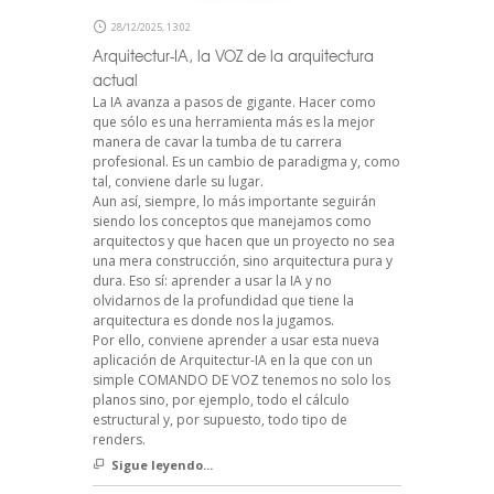
28/12/2025, 13:02
Arquitectur-IA, la VOZ de la arquitectura
actual
La IA avanza a pasos de gigante. Hacer como
que sólo es una herramienta más es la mejor
manera de cavar la tumba de tu carrera
profesional. Es un cambio de paradigma y, como
tal, conviene darle su lugar.
Aun así, siempre, lo más importante seguirán
siendo los conceptos que manejamos como
arquitectos y que hacen que un proyecto no sea
una mera construcción, sino arquitectura pura y
dura. Eso sí: aprender a usar la IA y no
olvidarnos de la profundidad que tiene la
arquitectura es donde nos la jugamos.
Por ello, conviene aprender a usar esta nueva
aplicación de Arquitectur-IA en la que con un
simple COMANDO DE VOZ tenemos no solo los
planos sino, por ejemplo, todo el cálculo
estructural y, por supuesto, todo tipo de
renders.
Sigue leyendo...