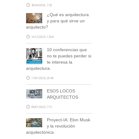
30/04/2026, 7:32
¿Qué es arquitectura
y para qué sirve un
arquitecto?
16/12/2025, 13:04
10 conferencias que
no te puedes perder si
te interesa la
arquitectura.
17/01/2025, 20:49
ESOS LOCOS
ARQUITECTOS
08/01/2025, 7:12
Proyect-IA: Elon Musk
y la revolución
arquitectónica