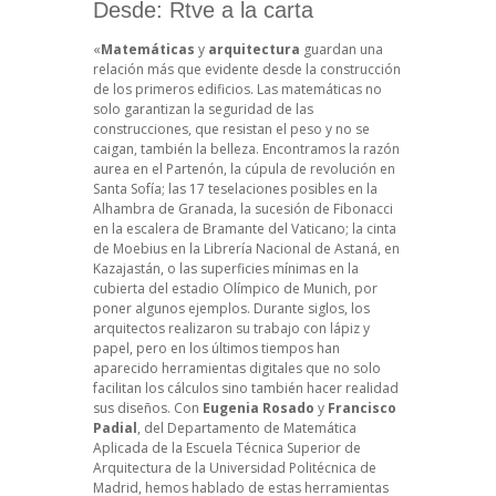
Desde:
Rtve a la carta
«
Matemáticas
y
arquitectura
guardan una
relación más que evidente desde la construcción
de los primeros edificios. Las matemáticas no
solo garantizan la seguridad de las
construcciones, que resistan el peso y no se
caigan, también la belleza. Encontramos la razón
aurea en el Partenón, la cúpula de revolución en
Santa Sofía; las 17 teselaciones posibles en la
Alhambra de Granada, la sucesión de Fibonacci
en la escalera de Bramante del Vaticano; la cinta
de Moebius en la Librería Nacional de Astaná, en
Kazajastán, o las superficies mínimas en la
cubierta del estadio Olímpico de Munich, por
poner algunos ejemplos. Durante siglos, los
arquitectos realizaron su trabajo con lápiz y
papel, pero en los últimos tiempos han
aparecido herramientas digitales que no solo
facilitan los cálculos sino también hacer realidad
sus diseños. Con
Eugenia Rosado
y
Francisco
Padial
, del Departamento de Matemática
Aplicada de la Escuela Técnica Superior de
Arquitectura de la Universidad Politécnica de
Madrid, hemos hablado de estas herramientas