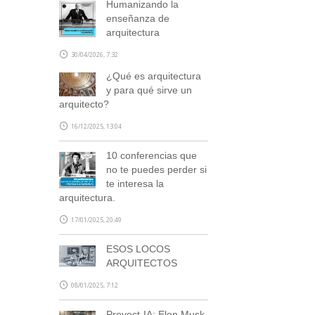
Humanizando la
enseñanza de
arquitectura
30/04/2026, 7:32
¿Qué es arquitectura
y para qué sirve un
arquitecto?
16/12/2025, 13:04
10 conferencias que
no te puedes perder si
te interesa la
arquitectura.
17/01/2025, 20:49
ESOS LOCOS
ARQUITECTOS
08/01/2025, 7:12
Proyect-IA: Elon Musk