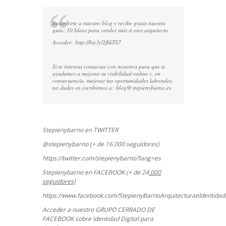
Suscribirte a nuestro blog y recibe gratis nuestra
guía: 10 Ideas para vender más si eres arquitecto
Acceder:
http://bit.ly/2fkkTS7
Si te interesa contactar con nosotros para que te
ayudemos a mejorar tu visibilidad online y, en
consecuencia, mejorar tus oportunidades laborales,
no dudes en escribirnos a:
blog@stepienybarno.es
Stepienybarno en TWITTER
@stepienybarno (+ de 16.000 seguidores)
https://twitter.com/stepienybarno?lang=es
Stepienybarno en FACEBOOK (+ de 24
.000
seguidores)
https://www.facebook.com/StepienyBarnoArquitecturaeIdentidadD
Acceder a nuestro GRUPO CERRADO DE
FACEBOOK sobre Identidad Digital para