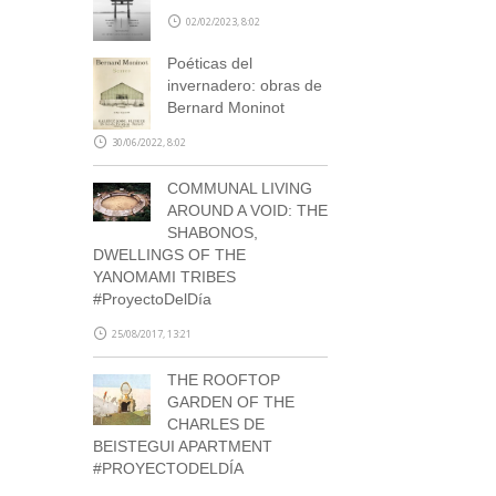
02/02/2023, 8:02
Poéticas del
invernadero: obras de
Bernard Moninot
30/06/2022, 8:02
COMMUNAL LIVING
AROUND A VOID: THE
SHABONOS,
DWELLINGS OF THE
YANOMAMI TRIBES
#ProyectoDelDía
25/08/2017, 13:21
THE ROOFTOP
GARDEN OF THE
CHARLES DE
BEISTEGUI APARTMENT
#PROYECTODELDÍA