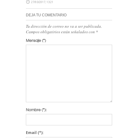
27/03/2017, 13:21
DEJA TU COMENTARIO
Tu dirección de correo no va a ser publicada.
Campos obligatirios están señalados con
*
Mensaje
(*)
Nombre
(*):
Email
(*):