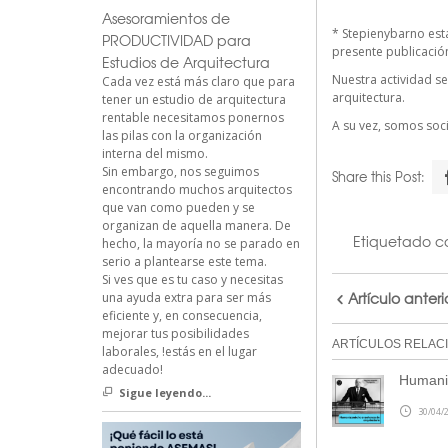
Asesoramientos de
*
Stepienybarno
est
PRODUCTIVIDAD para
presente publicación 
Estudios de Arquitectura
Nuestra actividad se
Cada vez está más claro que para
arquitectura.
tener un estudio de arquitectura
rentable necesitamos ponernos
A su vez, somos so
las pilas con la organización
interna del mismo.
Sin embargo, nos seguimos
Share this Post:
encontrando muchos arquitectos
que van como pueden y se
organizan de aquella manera. De
Etiquetado 
hecho, la mayoría no se parado en
serio a plantearse este tema.
Si ves que es tu caso y necesitas
Artículo anteri
una ayuda extra para ser más
eficiente y, en consecuencia,
mejorar tus posibilidades
ARTÍCULOS RELAC
laborales, !estás en el lugar
adecuado!
Humaniz
Sigue leyendo...
30/04/2