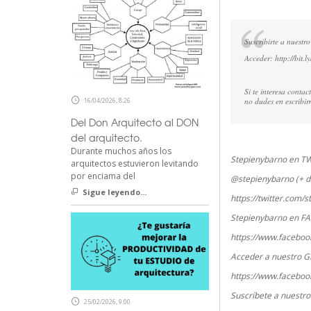
Suscribirte a nuestro
Acceder:
http://bit.l
Si te interesa conta
16/04/2026, 8:26
no dudes en escribir
Del Don Arquitecto al DON
del arquitecto.
Durante muchos años los
Stepienybarno en T
arquitectos estuvieron levitando
por enciama del
@stepienybarno (+ d
Sigue leyendo...
https://twitter.com/
Stepienybarno en F
https://www.faceboo
Acceder a nuestro G
https://www.faceboo
Suscríbete a nuestr
25/02/2026, 9:00