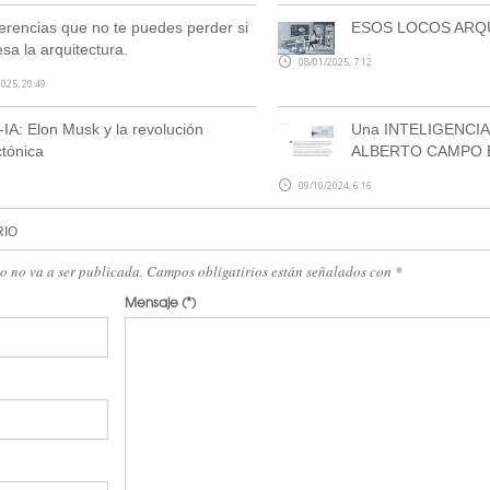
erencias que no te puedes perder si
ESOS LOCOS ARQ
esa la arquitectura.
08/01/2025, 7:12
025, 20:49
-IA: Elon Musk y la revolución
Una INTELIGENCIA 
ctónica
ALBERTO CAMPO 
09/10/2024, 6:16
RIO
eo no va a ser publicada. Campos obligatirios están señalados con
*
Mensaje
(*)