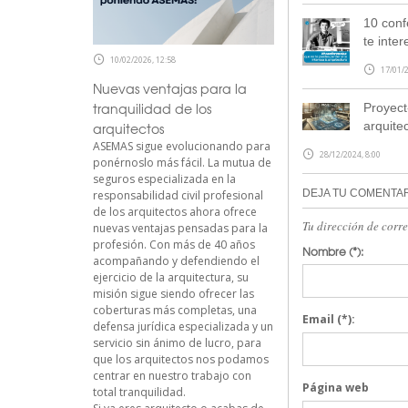
10 conf
te inter
10/02/2026, 12:58
17/01/2
Nuevas ventajas para la
tranquilidad de los
Proyect
arquite
arquitectos
ASEMAS sigue evolucionando para
28/12/2024, 8:00
ponérnoslo más fácil. La mutua de
seguros especializada en la
DEJA TU COMENTA
responsabilidad civil profesional
de los arquitectos ahora ofrece
Tu dirección de corr
nuevas ventajas pensadas para la
profesión. Con más de 40 años
Nombre
(*):
acompañando y defendiendo el
ejercicio de la arquitectura, su
misión sigue siendo ofrecer las
coberturas más completas, una
Email
(*):
defensa jurídica especializada y un
servicio sin ánimo de lucro, para
que los arquitectos nos podamos
centrar en nuestro trabajo con
Página web
total tranquilidad.