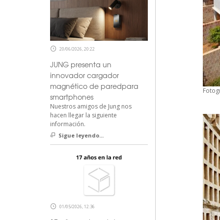
20/06/2026, 20:22
JUNG presenta un
innovador cargador
magnético de paredpara
Fotogr
smartphones
Nuestros amigos de Jung nos
hacen llegar la siguiente
información.
Sigue leyendo...
01/05/2026, 12:36