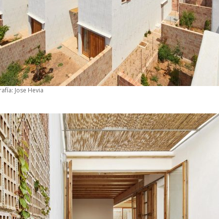
afía: Jose Hevia