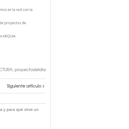
os en la red con la
n de proyectos de
N ARQUIA.
ECTURA
,
proyectodeldia
Siguiente artículo
a y para qué sirve un