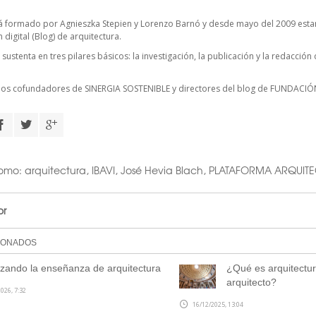
á formado por Agnieszka Stepien y Lorenzo Barnó y desde mayo del 2009 estam
digital (Blog) de arquitectura.
 sustenta en tres pilares básicos: la investigación, la publicación y la redacció
cios cofundadores de
SINERGIA SOSTENIBLE
y directores del blog de FUNDACIÓ
como:
arquitectura
,
IBAVI
,
José Hevia Blach
,
PLATAFORMA ARQUIT
or
IONADOS
ando la enseñanza de arquitectura
¿Qué es arquitectur
arquitecto?
026, 7:32
16/12/2025, 13:04