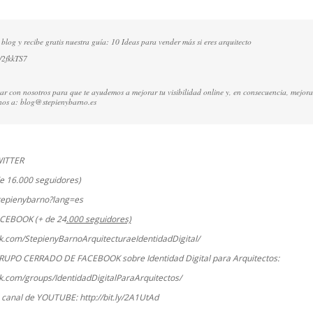
 blog y recibe gratis nuestra guía: 10 Ideas para vender más si eres arquitecto
y/2fkkTS7
ctar con nosotros para que te ayudemos a mejorar tu visibilidad online y, en consecuencia, mejora
nos a:
blog@stepienybarno.es
WITTER
e 16.000 seguidores)
stepienybarno?lang=es
ACEBOOK (+ de 24
.000 seguidores)
k.com/StepienyBarnoArquitecturaeIdentidadDigital/
RUPO CERRADO DE FACEBOOK sobre Identidad Digital para Arquitectos:
k.com/groups/IdentidadDigitalParaArquitectos/
o canal de YOUTUBE:
http://bit.ly/2A1UtAd