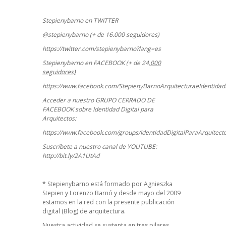
Stepienybarno en TWITTER
@stepienybarno (+ de 16.000 seguidores)
https://twitter.com/stepienybarno?lang=es
Stepienybarno en FACEBOOK (+ de 24
.000
seguidores)
https://www.facebook.com/StepienyBarnoArquitecturaeIdentidadD
Acceder a nuestro GRUPO CERRADO DE
FACEBOOK sobre Identidad Digital para
Arquitectos:
https://www.facebook.com/groups/IdentidadDigitalParaArquitect
Suscríbete a nuestro canal de YOUTUBE:
http://bit.ly/2A1UtAd
*
Stepienybarno
está formado por Agnieszka
Stepien y Lorenzo Barnó y desde mayo del 2009
estamos en la red con la presente publicación
digital (Blog) de arquitectura.
Nuestra actividad se sustenta en tres pilares